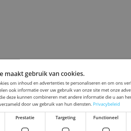
ng>
24 appartementen<br /><strong>Tuinen van Wittouck<
e maakt gebruik van cookies.
kies om inhoud en advertenties te personaliseren en om ons ver
len ook informatie over uw gebruik van onze site met onze adver
 die deze kunnen combineren met andere informatie die u aan hen
n verzameld door uw gebruik van hun diensten.
Privacybeleid
24 APPARTEMENTEN
TUINEN VAN WITTOUCK
Prestatie
Targeting
Functioneel
Bergen op Zoom
Juni 2024