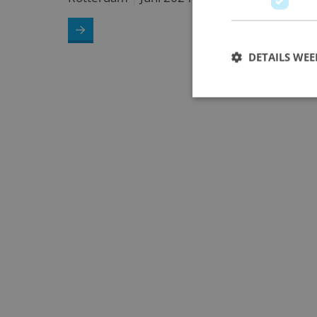
DETAILS WE
66 woningen<br /><strong>Noorderduin fase 3</st