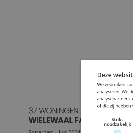
37 woningen<br /><strong>Wielewaal fase 5</stro
Deze websit
We gebruiken coo
analyseren. We de
analysepartners,
of die zij hebbe
37 WONINGEN
WIELEWAAL FASE 5
Strikt
noodzakelijk
Rotterdam
Juni 2024