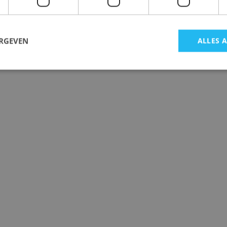
ERGEVEN
ALLES 
rong>
6 woningen<br /><strong>Kleine Haarsekade</strong>