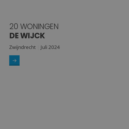
20 WONINGEN
DE WIJCK
Zwijndrecht
Juli 2024
35 woningen<br /><strong>Tuindershof fase 3A1</strong>