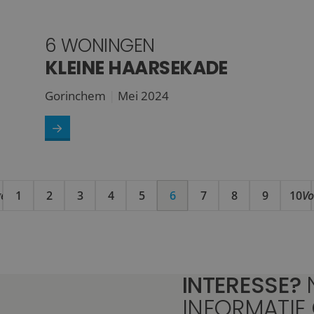
6 WONINGEN
KLEINE HAARSEKADE
Gorinchem
Mei 2024
ge
1
2
3
4
5
6
7
8
9
10
Vo
INTERESSE?
INFORMATIE