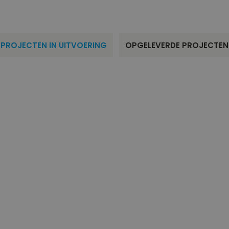
PROJECTEN IN UITVOERING
OPGELEVERDE PROJECTEN
ng>
25 woningen<br /><strong>Parkrijk fase 8</strong>