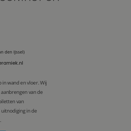
an den IJssel)
eramiek.nl
 in wand en vloer. Wij
n aanbrengen van de
iletten van
uitnodiging in de
.