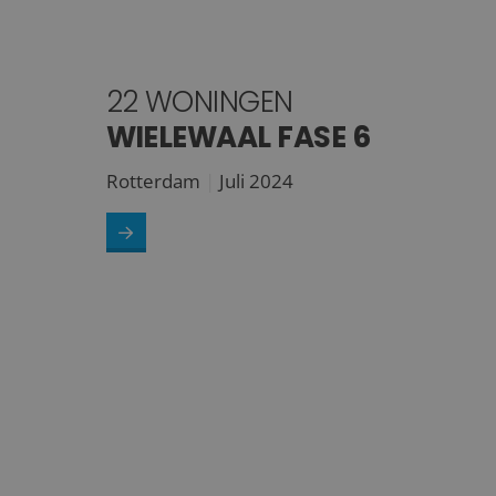
22 WONINGEN
WIELEWAAL FASE 6
Rotterdam
Juli 2024
35 appartementen<br /><strong>De Wijck</strong