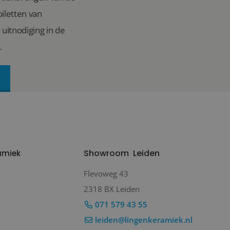
iletten van
uitnodiging in de
.
Showroom
Leiden
amiek
Flevoweg 43
2318 BX Leiden
071 579 43 55
leiden@lingenkeramiek.nl