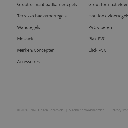
Grootformaat badkamertegels
Groot formaat vloer
Terrazzo badkamertegels
Houtlook vloertegel
Wandtegels
PVC vloeren
Mozaïek
Plak PVC
Merken/Concepten
Click PVC
Accessoires
© 2024 - 2026 Lingen Keramiek
Algemene voorwaarden
Privacy sta