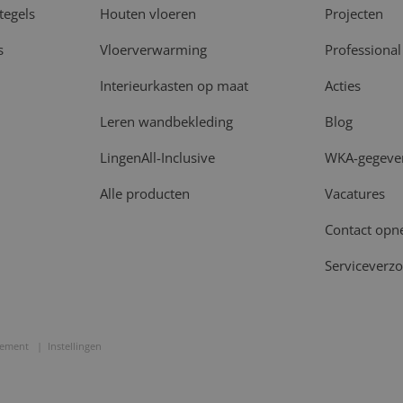
tegels
Houten vloeren
Projecten
s
Vloerverwarming
Professional
Interieurkasten op maat
Acties
Leren wandbekleding
Blog
LingenAll-Inclusive
WKA-gegeve
Alle producten
Vacatures
Contact op
Serviceverz
tement
Instellingen