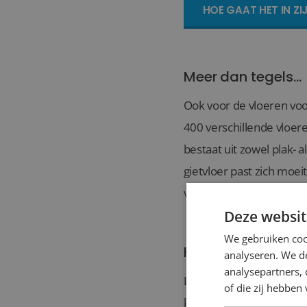
HOE GAAT HET IN ZI
Meer dan tegels...
Ook voor de vloeren voo
400 verschillende vloer
bestaat uit zowel plak- 
gietvloer past zich moe
van een landelijke sfeer.
Deze websit
We gebruiken coo
Kasten op maat
analyseren. We de
analysepartners,
Lingen Keramiek levert
of die zij hebbe
kan. Niet alleen wordt d