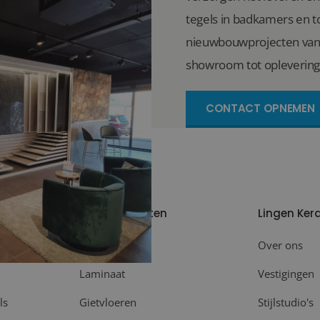
tegels in badkamers en to
nieuwbouwprojecten van 
showroom tot oplevering
CONTACT OPNEMEN
Meer producten
Lingen Ker
Plinten
Over ons
Laminaat
Vestigingen
ls
Gietvloeren
Stijlstudio's