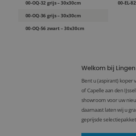
00-OQ-32 grijs – 30x30cm
00-EL-8
00-OQ-36 grijs – 30x30cm
00-OQ-56 zwart – 30x30cm
Welkom bij Lingen
Bent u (aspirant) koper 
of Capelle aan den IJsse
showroom voor uw nieuwb
daarnaast laten wij u gr
geprijsde selectiepakket