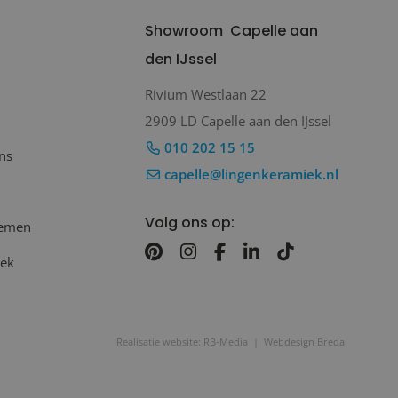
Showroom
Capelle aan
den IJssel
Rivium Westlaan 22
2909 LD Capelle aan den IJssel
010 202 15 15
ns
capelle@lingenkeramiek.nl
Volg ons op:
nemen
oek
Realisatie website: RB-Media
Webdesign Breda