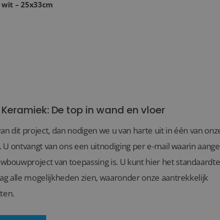
2 wit – 25x33cm
 Keramiek: De top in wand en vloer
van dit project, dan nodigen we u van harte uit in één van o
l. U ontvangt van ons een uitnodiging per e-mail waarin aang
ouwproject van toepassing is. U kunt hier het standaardte
aag alle mogelijkheden zien, waaronder onze aantrekkelijk
ten.