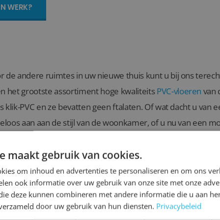
JN WERK?
r de andere ruimtes in uw nieuwe thuis kunt u bij ons terec
en het grootste assortiment hoge kwaliteits
PVC-vloeren
van d
als klik-PVC en ze bevatten geen ftalaten. Of wat dacht u van 
iteloos aan aan de stijl van de woonkamer, of u nu van een m
 Er zijn volop kleurnuances verkrijgbaar waardoor de vloer bij 
e maakt gebruik van cookies.
kies om inhoud en advertenties te personaliseren en om ons ver
len ook informatie over uw gebruik van onze site met onze adver
 die deze kunnen combineren met andere informatie die u aan hen
 voor u een unieke
kast op maat
. Een opbergoplossing die de
n verzameld door uw gebruik van hun diensten.
Privacybeleid
e kast precies pas van wand tot wand en van vloer tot plafon