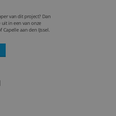
oper van dit project? Dan
 uit in een van onze
 Capelle aan den IJssel.
N
36+
FOTO'S