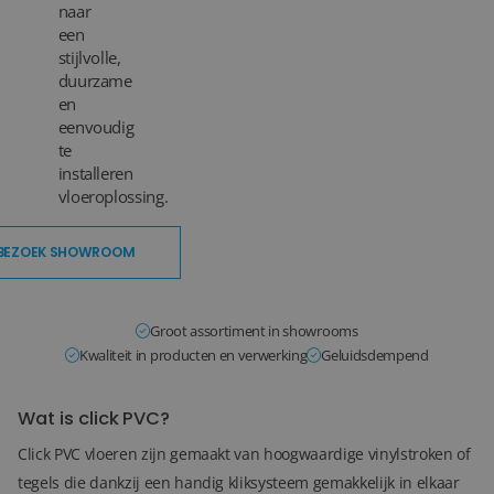
naar
een
Blog
stijlvolle,
duurzame
Over ons
en
eenvoudig
Locaties
te
installeren
Tegelviewer
vloeroplossing.
Reviews
BEZOEK SHOWROOM
Contact
Groot assortiment in showrooms
Kwaliteit in producten en verwerking
Geluidsdempend
Wat is click PVC?
Click PVC vloeren zijn gemaakt van hoogwaardige vinylstroken of
tegels die dankzij een handig kliksysteem gemakkelijk in elkaar