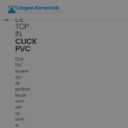
DE
TOP
IN
BADKAMERTEGELS
C
LICK
PVC
VLOERTEGELS
Click
PVC
PVC
vloeren
MEER PRODUCTEN
zijn
de
SHOWROOM BEZOEKEN
perfecte
keuze
voor
Stijlstudio's
wie
op
Projecten
zoek
is
Inspiratie