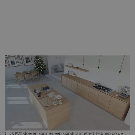
Voor een moderne en strakke look zijn
beton- of steenlook PVC
vloeren
ideaal. Deze vloeren geven uw ruimte een industriële en
eigentijdse uitstraling, perfect voor moderne interieurs.
Daarnaast zijn er ook kleurrijke en speelse patronen
beschikbaar, waarmee u een unieke en persoonlijke touch aan
uw ruimte kunt geven.
Het effect van click PVC op uw interieur
Click PVC vloeren kunnen een significant effect hebben op de