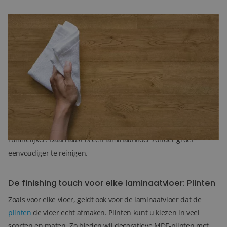
Met of zonder V-groef
Als u weet welke kleur u wilt, kunt u nog een onderscheid maken
in een vloer met of zonder v-groef. Dit bepaalt samen met de
kleur en het design van het laminaat de uitstraling in de ruimte.
Een laminaatvloer met v-groef oogt, door de zichtbare naad,
duidelijk als losse planken. Hiermee krijgt u het effect van een
robuuste houten vloer. Een laminaatvloer zonder v-groef vormt
meer één geheel, omdat de naden op elkaar aansluiten. Dit oogt
ruimtelijker. Daarnaast is een laminaatvloer zonder groef
eenvoudiger te reinigen.
De finishing touch voor elke laminaatvloer: Plinten
Zoals voor elke vloer, geldt ook voor de laminaatvloer dat de
plinten
de vloer echt afmaken. Plinten kunt u kiezen in veel
soorten en maten. Zo bieden wij decoratieve MDF-plinten met