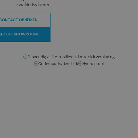
kwaliteitsvloeren
CONTACT OPNEMEN
BEZOEK SHOWROOM
Eenvoudig zelf te installeren d.m.v. click verbinding
Onderhoudsvriendelijk
Hydro proof