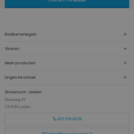
CONTACT OPNEMEN
Badkamertegels
Vloeren
Meer producten
Lingen Keramiek
Showroom
Leiden
Flevoweg 43
2318 BX Leiden
071 579 43 55
leiden@lingenkeramiek.nl