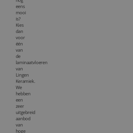
nog
eens
Blog
mooi
is?
Over ons
Kies
dan
voor
Locaties
één
van
Tegelviewer
de
laminaatvloeren
Reviews
van
Lingen
Contact
Keramiek.
We
hebben
een
zeer
uitgebreid
aanbod
van
hoge