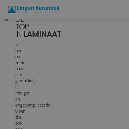
DE
TOP
IN
LAMINAAT
BADKAMERTEGELS
U
VLOERTEGELS
bent
op
PVC
zoek
naar
MEER PRODUCTEN
een
gemakkelijk
SHOWROOM BEZOEKEN
te
reinigen
en
Stijlstudio's
ongecompliceerde
vloer
Projecten
die
ook
Inspiratie