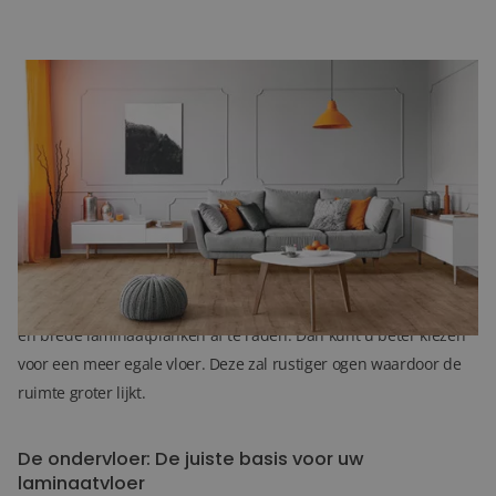
Voor welke kleur kiest u?
Ons assortiment laminaatvloeren bestaat uit ontzettend veel
kleuren en designs. Om hier een goede keuze in te maken is het
belangrijk om vooraf te bedenken wat u met de vloer wilt. Wilt u
een grote ruimte wat knusser laten lijken? Kies dan voor een
donkere laminaatvloer. Komt de vloer in een kleine kamer te
liggen? Kies dan voor een lichtgekleurde laminaatvloer. In een
kleine kamer zijn behalve donkere planken, ook drukke designs
en brede laminaatplanken af te raden. Dan kunt u beter kiezen
voor een meer egale vloer. Deze zal rustiger ogen waardoor de
ruimte groter lijkt.
De ondervloer: De juiste basis voor uw
laminaatvloer