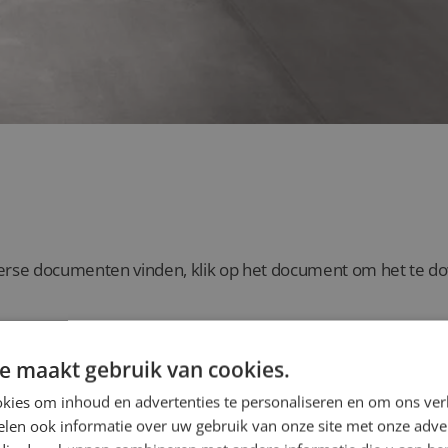
verse documenten vinden, klik op het document om het te 
e maakt gebruik van cookies.
komst
kies om inhoud en advertenties te personaliseren en om ons ver
len ook informatie over uw gebruik van onze site met onze adver