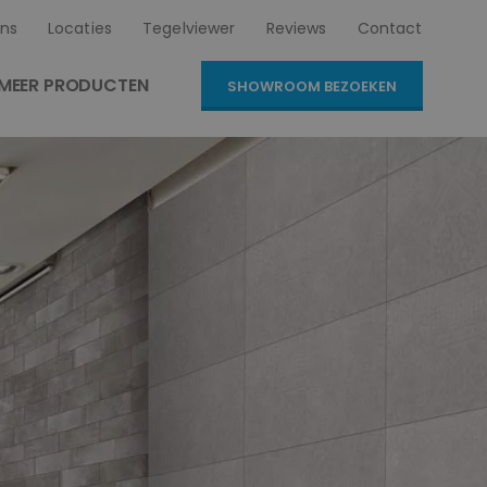
ns
Locaties
Tegelviewer
Reviews
Contact
MEER PRODUCTEN
SHOWROOM BEZOEKEN