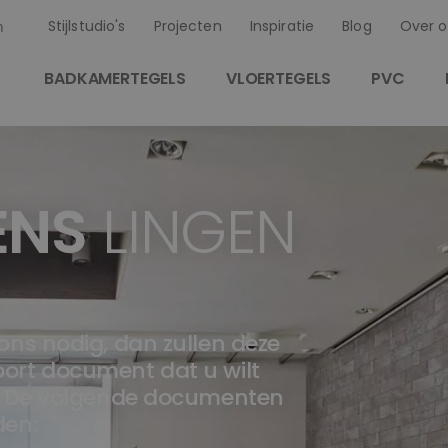
Stijlstudio's
Projecten
Inspiratie
Blog
Over o
n
BADKAMERTEGELS
VLOERTEGELS
PVC
ENS
LINGEN
ns nodig, dan zullen deze
soort document dat u wilt
. De volgende documenten
den: