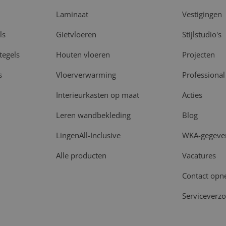
Laminaat
Vestigingen
ls
Gietvloeren
Stijlstudio's
tegels
Houten vloeren
Projecten
s
Vloerverwarming
Professional
Interieurkasten op maat
Acties
Leren wandbekleding
Blog
LingenAll-Inclusive
WKA-gegeve
Alle producten
Vacatures
Contact op
Serviceverz