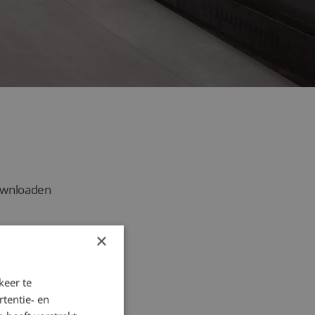
downloaden
×
keer te
tentie- en