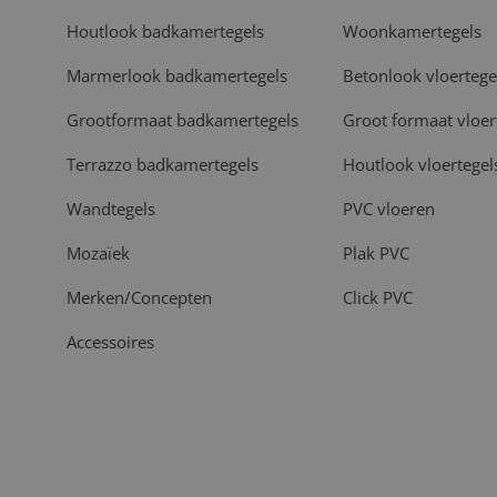
Houtlook badkamertegels
Woonkamertegels
Marmerlook badkamertegels
Betonlook vloertege
Grootformaat badkamertegels
Groot formaat vloer
Terrazzo badkamertegels
Houtlook vloertegel
Wandtegels
PVC vloeren
Mozaïek
Plak PVC
Merken/Concepten
Click PVC
Accessoires