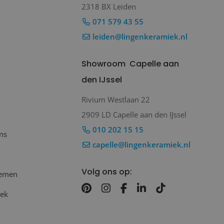
2318 BX Leiden
071 579 43 55
leiden@lingenkeramiek.nl
Showroom
Capelle aan
den IJssel
Rivium Westlaan 22
2909 LD Capelle aan den IJssel
010 202 15 15
ns
capelle@lingenkeramiek.nl
Volg ons op:
nemen
oek