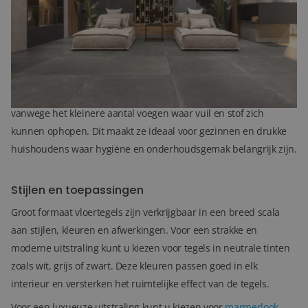
hun visuele impact. Ze creëren een open en luchtig gevoel in
elke ruimte, waardoor zelfs kleinere kamers groter en ruimer
lijken. Bovendien zijn deze tegels zeer duurzaam en bestand
tegen dagelijkse slijtage, wat ze een uitstekende keuze maakt
voor drukbezochte gebieden.
Groot formaat tegels zijn ook makkelijker schoon te maken
vanwege het kleinere aantal voegen waar vuil en stof zich
kunnen ophopen. Dit maakt ze ideaal voor gezinnen en drukke
huishoudens waar hygiëne en onderhoudsgemak belangrijk zijn.
Stijlen en toepassingen
Groot formaat vloertegels zijn verkrijgbaar in een breed scala
aan stijlen, kleuren en afwerkingen. Voor een strakke en
moderne uitstraling kunt u kiezen voor tegels in neutrale tinten
zoals wit, grijs of zwart. Deze kleuren passen goed in elk
interieur en versterken het ruimtelijke effect van de tegels.
Voor een luxueuze uitstraling kunt u kiezen voor
marmerlook