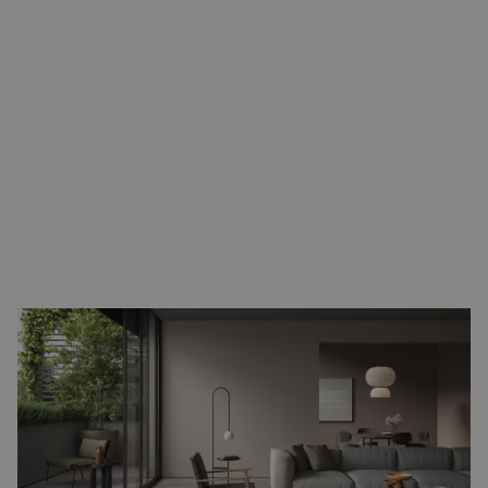
De uitstraling van groot formaat tegels
Groot formaat vloertegels geven een gevoel van ruimte en
continuïteit door het minimaliseren van het aantal voegen.
Minder
voegen
zorgen voor een rustiger en eleganter geheel,
wat vooral in grotere ruimtes een indrukwekkend effect kan