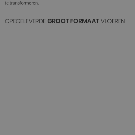
te transformeren.
OPEGELEVERDE
GROOT FORMAAT
VLOEREN
Keramische woonkamervloer -100 x 100 vloertegel