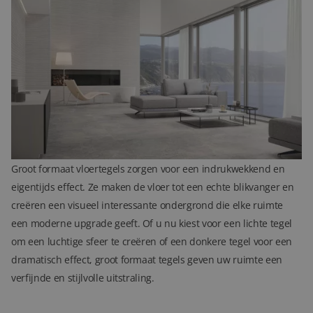
Formaten van groot formaat vloertegels
De meest populaire formaten voor groot formaat vloertegels zijn
80x80 cm, 100x100 cm, 120x120 cm en 60x120 cm. Deze
formaten zijn ideaal voor het creëren van een open en naadloos
oppervlak. Ze minimaliseren het aantal voegen en creëren een
strak, uniform uiterlijk dat de vloeroppervlakte visueel vergroot.
Het effect van groot formaat tegels op de vloer
Groot formaat vloertegels zorgen voor een indrukwekkend en
eigentijds effect. Ze maken de vloer tot een echte blikvanger en
creëren een visueel interessante ondergrond die elke ruimte
een moderne upgrade geeft. Of u nu kiest voor een lichte tegel
om een luchtige sfeer te creëren of een donkere tegel voor een
dramatisch effect, groot formaat tegels geven uw ruimte een
verfijnde en stijlvolle uitstraling.