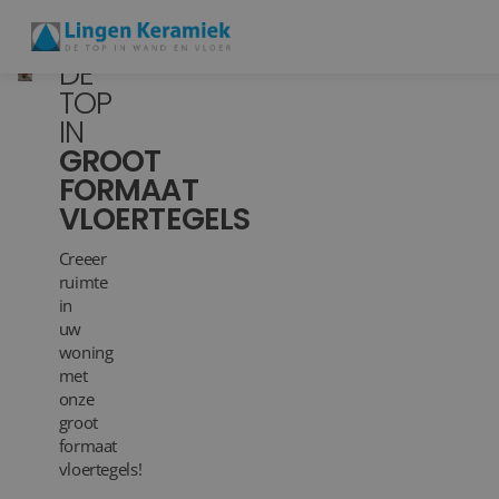
DE
TOP
IN
BADKAMERTEGELS
GROOT
FORMAAT
VLOERTEGELS
VLOERTEGELS
PVC
Creeer
MEER PRODUCTEN
ruimte
in
uw
SHOWROOM BEZOEKEN
woning
met
Stijlstudio's
onze
groot
Projecten
formaat
vloertegels!
Inspiratie