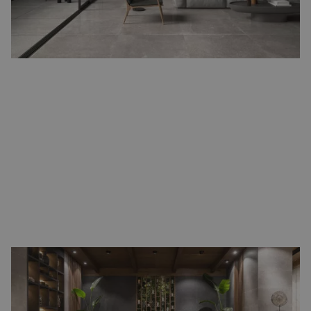
hebben. Deze tegels bieden een naadloze look die de
vloeroppervlakte optisch vergroot en een moderne, verfijnde
uitstraling geeft.
Voordelen van groot formaat vloertegels
Een van de grootste voordelen van groot formaat vloertegels is