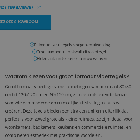
NZE TEGELVIEWER
Blog
BEZOEK SHOWROOM
Over ons
Locaties
Ruime keuze in tegels, voegen en afwerking
Groot aanbod in topkwaliteit vloertegels
Tegelviewer
Helemaal aan te passen aan uw wensen
Reviews
Waarom kiezen voor groot formaat vloertegels?
Contact
Groot formaat vloertegels, met afmetingen van minimaal 80x80
cm tot 120x120 cm en 60x120 cm, zijn een uitstekende keuze
voor wie een moderne en ruimtelijke uitstraling in huis wil
creëren. Deze tegels bieden een strak en uniform uiterlijk dat
perfect is voor zowel grote als kleine ruimtes. Ze zijn ideaal voor
woonkamers, badkamers, keukens en commerciële ruimtes, en
combineren esthetiek met praktische voordelen.