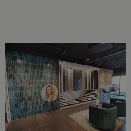
INTERESSE?
LAAT UW GEGEVENS ACHTER EN
WE ZIEN U SNEL IN DE SHOWROOM!
Janine Vermaas
Verkoopadviseur
071 579 43 55
010 202 15 15
(Leiden)
(Capelle aan den IJssel)
info@lingenkeramiek.nl