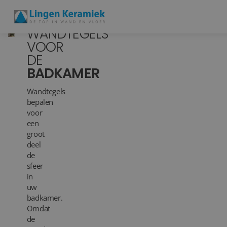
WANDTEGELS
VOOR
DE
BADKAMERTEGELS
BADKAMER
VLOERTEGELS
Wandtegels
bepalen
PVC
voor
een
MEER PRODUCTEN
groot
deel
SHOWROOM BEZOEKEN
de
sfeer
in
Stijlstudio's
uw
badkamer.
Projecten
Omdat
de
Inspiratie