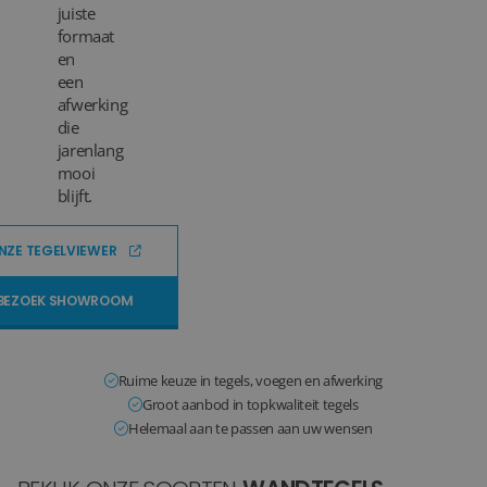
juiste
formaat
en
een
afwerking
die
jarenlang
mooi
blijft.
NZE TEGELVIEWER
BEZOEK SHOWROOM
Ruime keuze in tegels, voegen en afwerking
Groot aanbod in topkwaliteit tegels
Helemaal aan te passen aan uw wensen