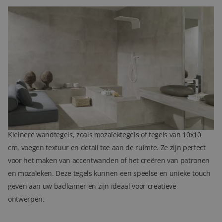
Formaten van badkamer wandtegels
Wandtegels zijn er in veel verschillende formaten, elk met hun
eigen voordelen en esthetiek. Grote wandtegels, zoals 60x60 cm
of 30x60 cm, zorgen voor een modern en ruimtelijk effect. Met
minder voegen oogt de ruimte rustiger en groter. Dit formaat is
ideaal voor grotere badkamers waar u een strak en eigentijds
design wilt creëren.
Kleinere wandtegels, zoals mozaïektegels of tegels van 10x10
cm, voegen textuur en detail toe aan de ruimte. Ze zijn perfect
voor het maken van accentwanden of het creëren van patronen
en mozaïeken. Deze tegels kunnen een speelse en unieke touch
geven aan uw badkamer en zijn ideaal voor creatieve
ontwerpen.