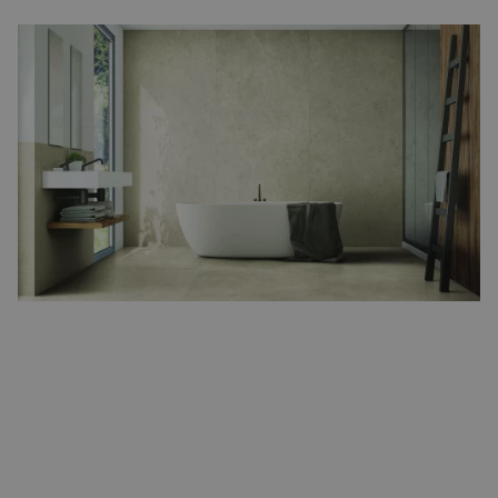
Houdt u meer van een rustieke en warme sfeer? Dan zijn
wandtegels met een natuurlijke steenlook of terracotta
afwerking ideaal. Deze tegels geven uw badkamer een aardse,
uitnodigende uitstraling en passen goed bij houten elementen
en warme kleuren.