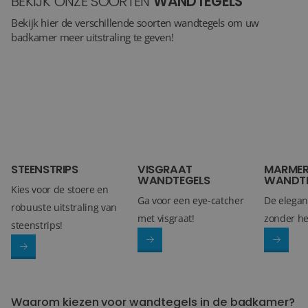
BEKIJK ONZE SOORTEN
WANDTEGELS
Bekijk hier de verschillende soorten wandtegels om uw
badkamer meer uitstraling te geven!
STEENSTRIPS
VISGRAAT
MARME
WANDTEGELS
WANDTE
Kies voor de stoere en
Ga voor een eye-catcher
De elegan
robuuste uitstraling van
met visgraat!
zonder he
steenstrips!
Waarom kiezen voor wandtegels in de badkamer?