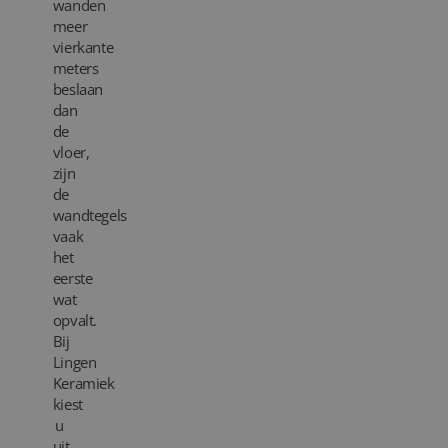
wanden
meer
Blog
vierkante
meters
Over ons
beslaan
dan
Locaties
de
vloer,
Tegelviewer
zijn
de
wandtegels
Reviews
vaak
het
Contact
eerste
wat
opvalt.
Bij
Lingen
Keramiek
kiest
u
uit