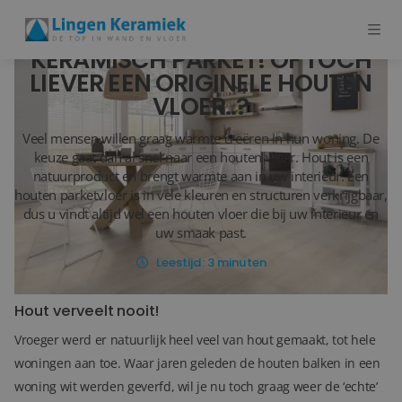
KERAMISCH PARKET! OF TOCH
LIEVER EEN ORIGINELE HOUTEN
VLOER..?
BADKAMERTEGELS
Veel mensen willen graag warmte creëren in hun woning. De
VLOERTEGELS
keuze gaat dan al snel naar een houten vloer. Hout is een
natuurproduct en brengt warmte aan in uw interieur. Een
PVC
houten parketvloer is in vele kleuren en structuren verkrijgbaar,
dus u vindt altijd wel een houten vloer die bij uw interieur en
MEER PRODUCTEN
uw smaak past.
Leestijd:
3
minuten
SHOWROOM BEZOEKEN
Hout verveelt nooit!
Stijlstudio's
Vroeger werd er natuurlijk heel veel van hout gemaakt, tot hele
Projecten
woningen aan toe. Waar jaren geleden de houten balken in een
woning wit werden geverfd, wil je nu toch graag weer de ‘echte’
Inspiratie