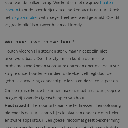
kleur van de balken terug. Wie kent er niet de grove
houten
vloeren
in oude boerderijen? Heel herkenbaar is natuurlijk ook
Blog
het
visgraatmotief
wat vroeger heel veel werd gebruikt. Ook dit
Over ons
visgraatmotief is nu weer helemaal trendy.
Locaties
Wat moet u weten over hout?
Tegelviewer
Houten vloeren zijn stoer en sterk, maar niet ze zijn niet
onverwoestbaar. Over het algemeen kunt u de meeste
Reviews
problemen voorkomen voordat ze optreden door met de juiste
zorg te onderhouden en indien u de vloer zelf legt door de
Contact
gebruiksaanwijzing aandachtig te lezen en deze toe te passen.
Om een juiste keuze te kunnen maken, moet u natuurlijk op de
hoogte zijn van de eigenschappen van hout.
Hout is zacht
. Hierdoor ontstaan sneller krassen. Een oplossing
hiervoor is natuurlijk om viltjes te plaatsen onder de meubelen
en zware apparatuur. Een goede inloopmat geeft bescherming
van uw vloer tegen schurend stof en gruis. Heeft u een huisdier,