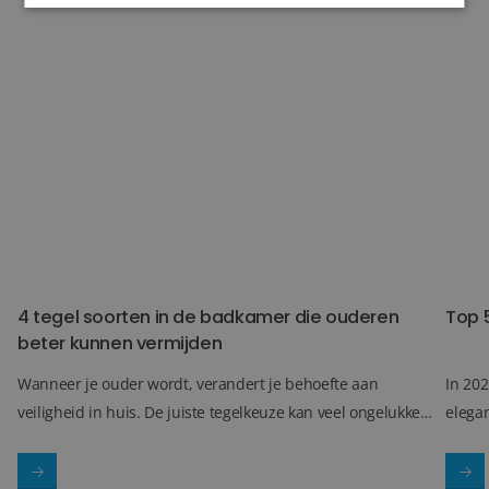
4 tegel soorten in de badkamer die ouderen beter kunne
Top 5
4 tegel soorten in de badkamer die ouderen
Top 
beter kunnen vermijden
Wanneer je ouder wordt, verandert je behoefte aan
In 202
veiligheid in huis. De juiste tegelkeuze kan veel ongelukken
elegan
en onderhoudsproblemen voorkomen. Hieronder vind je
groot
vijf tegelsoorten die ouderen beter kunnen vermijden in de
combi