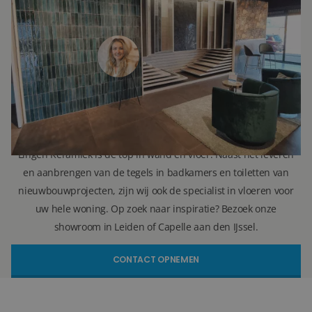
Janine Vermaas
Verkoopadviseur
071 579 43 55
010 202 15 15
(Leiden)
(Capelle aan den IJssel)
info@lingenkeramiek.nl
Lingen Keramiek is de top in wand en vloer. Naast het leveren
en aanbrengen van de tegels in badkamers en toiletten van
nieuwbouwprojecten, zijn wij ook de specialist in vloeren voor
uw hele woning. Op zoek naar inspiratie? Bezoek onze
showroom in Leiden of Capelle aan den IJssel.
CONTACT OPNEMEN