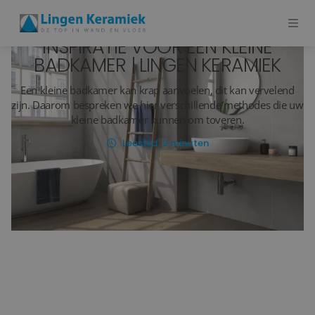
INSPIRATIE VOOR EEN KLEINE
BADKAMER | LINGEN KERAMIEK
BADKAMERTEGELS
Een kleine badkamer kan krap aanvoelen, dit kan vervelend
zijn. Daarom bespreken we hier verschillende methodes die uw
VLOERTEGELS
kleine badkamer kunnen om toveren.
Leestijd:
2
minuten
PVC
MEER PRODUCTEN
SHOWROOM BEZOEKEN
Stijlstudio's
Projecten
Inspiratie