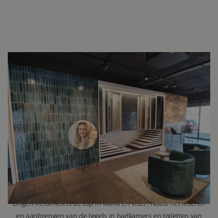
INTERESSE?
LAAT UW GEGEVENS ACHTER EN
WE ZIEN U SNEL IN DE SHOWROOM!
Janine Vermaas
Verkoopadviseur
071 579 43 55
010 202 15 15
(Leiden)
(Capelle aan den IJssel)
info@lingenkeramiek.nl
Lingen Keramiek is de top in wand en vloer. Naast het leveren
en aanbrengen van de tegels in badkamers en toiletten van