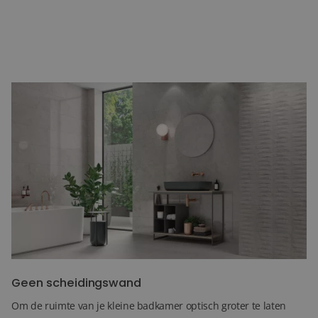
Zet een grote ronde spiegel neer
Een eenvoudige manier om je kleine badkamer groter te laten
lijken is met een grote ronde spiegel. Door de ronde vorm voelt
de badkamer zachter en uitnodigender aan dan met strakke,
hoekige spiegels, en het creëert een gevoel van diepte dat je met
andere meubels of decoratie niet zo snel bereikt. Plaats de
spiegel boven de wastafel of aan een lege muur tegenover een
raam of lichtbron om het maximale effect te krijgen.
Geen scheidingswand
Om de ruimte van je kleine badkamer optisch groter te laten