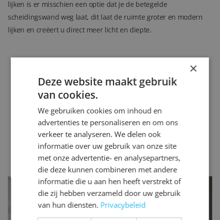
lijken is er misschien een optie dat je de betegelde
scheidingswand weg laat, dit laat de ruimte groter en modern
lijken en creëert u direct meer licht en diepte.
×
Deze website maakt gebruik
van cookies.
We gebruiken cookies om inhoud en
advertenties te personaliseren en om ons
verkeer te analyseren. We delen ook
informatie over uw gebruik van onze site
met onze advertentie- en analysepartners,
die deze kunnen combineren met andere
informatie die u aan hen heeft verstrekt of
Hoe minder meubilair, hoe ruimer
die zij hebben verzameld door uw gebruik
van hun diensten.
Privacybeleid
Een makkelijke (en goedkope) manier om je kleine badkamer