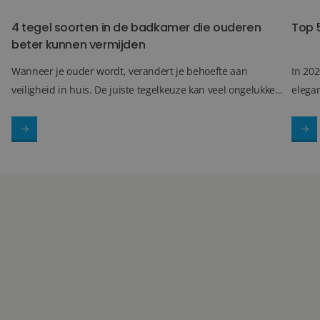
4 tegel soorten in de badkamer die ouderen
Top 
beter kunnen vermijden
Wanneer je ouder wordt, verandert je behoefte aan
In 202
veiligheid in huis. De juiste tegelkeuze kan veel ongelukken
elegan
en onderhoudsproblemen voorkomen. Hieronder vind je
groot
vijf tegelsoorten die ouderen beter kunnen vermijden in de
combi
badkamer en de veilige alternatieven.
hoogwa
opval
inter