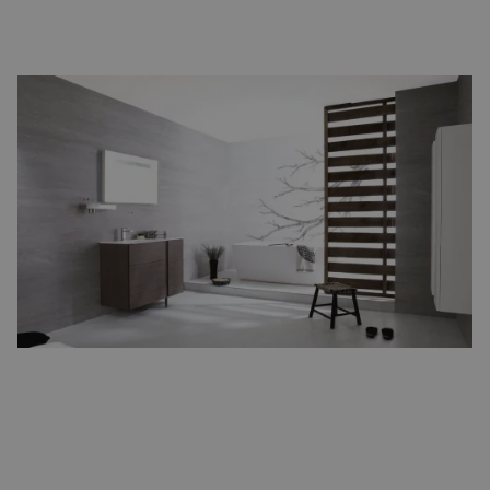
Creëer rust met natuurlijke kleuren
Een goede manier om rust in je badkamer te creëren, is door te
werken met natuurlijke kleuren zoals beige, zandtinten, zachte
grijzen en warme aardetinten. Deze kleuren zorgen voor een
kalmerende sfeer en laten de ruimte vriendelijk en uitnodigend
aanvoelen, maar waar u ook op moet letten is om dit tot een
bepaald aantal kleuren te houden.