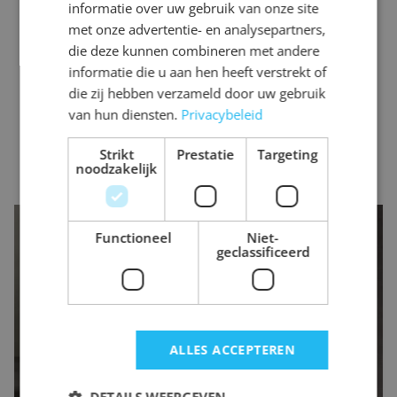
informatie over uw gebruik van onze site
met onze advertentie- en analysepartners,
die deze kunnen combineren met andere
informatie die u aan hen heeft verstrekt of
die zij hebben verzameld door uw gebruik
van hun diensten.
Privacybeleid
Strikt
Prestatie
Targeting
noodzakelijk
Lichte tegel voegen
Functioneel
Niet-
geclassificeerd
Lichte voegen geven tegels een frisse, moderne en ruimtelijke
uitstraling. Toch hebben ze nadelen, namelijk dat lichte voegen
heel snel verkleuren. Door vuil, vocht en dagelijks gebruik
kunnen ze al binnen korte tijd grauw of geel worden. Dit maakt
ALLES ACCEPTEREN
het onderhoud intensiever, wat vooral voor ouderen onhandig
kan zijn.
DETAILS WEERGEVEN