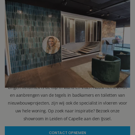
INTERESSE?
LAAT UW GEGEVENS ACHTER EN
WE ZIEN U SNEL IN DE SHOWROOM!
Janine Vermaas
Verkoopadviseur
071 579 43 55
010 202 15 15
(Leiden)
(Capelle aan den IJssel)
info@lingenkeramiek.nl
Lingen Keramiek is de top in wand en vloer. Naast het leveren
en aanbrengen van de tegels in badkamers en toiletten van
nieuwbouwprojecten, zijn wij ook de specialist in vloeren voor
uw hele woning. Op zoek naar inspiratie? Bezoek onze
showroom in Leiden of Capelle aan den IJssel.
CONTACT OPNEMEN