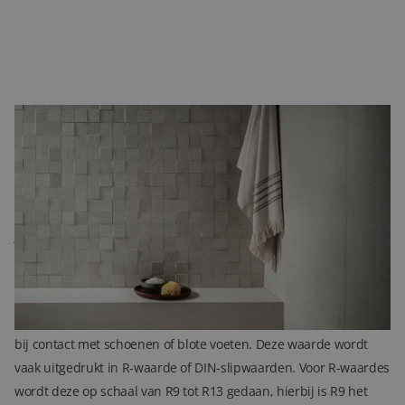
Blog
Over ons
Locaties
Gladde vloertegels
Tegelviewer
Gladde vloertegels zijn de nummer 1 ding die je als ouderen
beter kan vermijden. Dit komt doordat dit soort tegels voor veel
Reviews
uitglijdt gevaar zorgen wat je wil voorkomen. Kijk hierbij goed of
Contact
je vloer tegel glad is. Dit doe je door te kijken naar de anti slip
waarde op de tegel.
Antislipwaarde
De antislipwaarde geeft aan hoe goed een oppervlak grip biedt
bij contact met schoenen of blote voeten. Deze waarde wordt
vaak uitgedrukt in R-waarde of DIN-slipwaarden. Voor R-waardes
wordt deze op schaal van R9 tot R13 gedaan, hierbij is R9 het