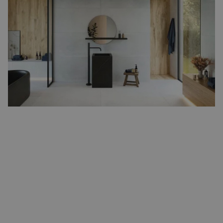
Kleine tegels kunnen leuk zijn, maar ze zijn ook moeilijk om
schoon te maken door hun formaat. Dit komt door hun vele
voegen waardoor er makkelijker vuil in de voegen terecht
komen. Een beter alternatief hiervoor zijn groter formaat tegel,
deze hebben vaak minder voegen waardoor er minder vuil vast
komt en ook makkelijker schoon te maken zijn.