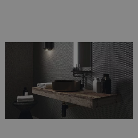
Zwarte tegels
Zwarte tegels
geven uw ruimte een luxe en moderne uitstraling.
Ze passen perfect bij een industrieel interieur en maken van uw
woonkamer een echte eyecatcher. Maar let op: kalk en stof
vallen sneller op, vooral in natte ruimtes zoals badkamers.