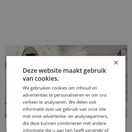
Witte tegels
×
Witte tegels
zijn fris, tijdloos en maken elke ruimte optisch
Deze website maakt gebruik
groter. Ze zijn ideaal voor kleine ruimtes of minimalistische
van cookies.
interieurs. Wel zijn vuil en vlekken sneller zichtbaar, wat extra
We gebruiken cookies om inhoud en
onderhoud kan betekenen. Ook wordt er vaak een witte voeg
advertenties te personaliseren en om ons
gebruikt bij een witte tegel. Het nadeel hieraan kan zijn dat de
verkeer te analyseren. We delen ook
voeg sneller verkleurd door het vuil wat erin trekt.
informatie over uw gebruik van onze site
met onze advertentie- en analysepartners,
die deze kunnen combineren met andere
informatie die u aan hen heeft verstrekt of