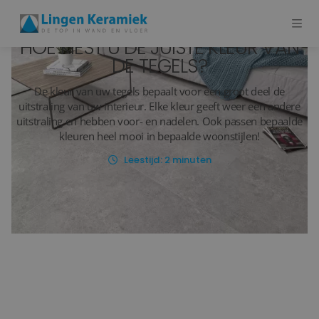
HOE KIEST U DE JUISTE KLEUR VAN
DE TEGELS?
BADKAMERTEGELS
De kleur van uw tegels bepaalt voor een groot deel de
uitstraling van uw interieur. Elke kleur geeft weer een andere
VLOERTEGELS
uitstraling en hebben voor- en nadelen. Ook passen bepaalde
kleuren heel mooi in bepaalde woonstijlen!
PVC
Leestijd:
2
minuten
MEER PRODUCTEN
SHOWROOM BEZOEKEN
Stijlstudio's
Projecten
Inspiratie