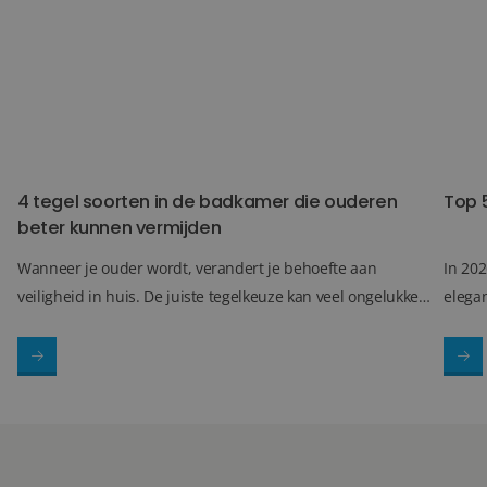
4 tegel soorten in de badkamer die ouderen
Top 
beter kunnen vermijden
Wanneer je ouder wordt, verandert je behoefte aan
In 202
veiligheid in huis. De juiste tegelkeuze kan veel ongelukken
elegan
en onderhoudsproblemen voorkomen. Hieronder vind je
groot
vijf tegelsoorten die ouderen beter kunnen vermijden in de
combi
badkamer en de veilige alternatieven.
hoogwa
opval
inter