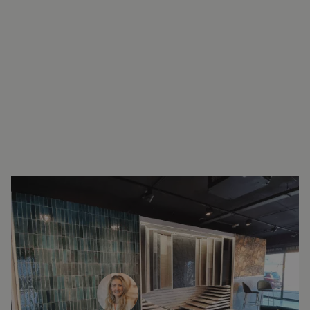
INTERESSE?
LAAT UW GEGEVENS ACHTER EN
WE ZIEN U SNEL IN DE SHOWROOM!
Janine Vermaas
Verkoopadviseur
071 579 43 55
010 202 15 15