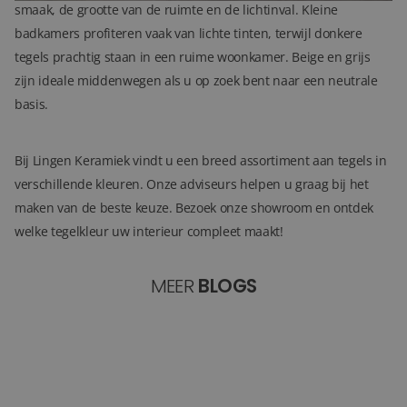
smaak, de grootte van de ruimte en de lichtinval. Kleine
badkamers profiteren vaak van lichte tinten, terwijl donkere
tegels prachtig staan in een ruime woonkamer. Beige en grijs
zijn ideale middenwegen als u op zoek bent naar een neutrale
basis.
Bij Lingen Keramiek vindt u een breed assortiment aan tegels in
verschillende kleuren. Onze adviseurs helpen u graag bij het
maken van de beste keuze. Bezoek onze showroom en ontdek
welke tegelkleur uw interieur compleet maakt!
MEER
BLOGS
4 tegel soorten in de badkamer die ouderen beter kunne
Top 5