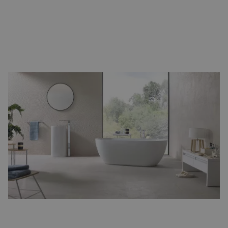
Lichte tegels
Lichte tegels
, zoals pasteltinten, geven uw ruimte een luchtige
en open uitstraling. Ze zijn perfect voor kleinere kamers of
ruimtes met weinig licht. Toch kunnen lichte tegels, net als witte,
wat meer onderhoud vergen in drukbezochte ruimtes.