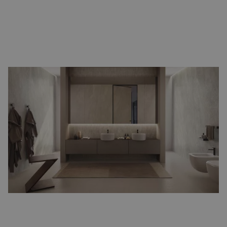
Beige tegels
Beige tegels
brengen een warme en rustieke sfeer in uw huis. Ze
combineren makkelijk met natuurlijke materialen en zijn ideaal
voor een landelijke stijl. Houd er wel rekening mee dat vlekken,
zoals koffie, zichtbaar kunnen blijven als ze niet direct worden
schoongemaakt.