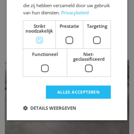
die zij hebben verzameld door uw gebruik
van hun diensten.
Privacybeleid
Strikt
Prestatie
Targeting
noodzakelijk
Functioneel
Niet-
geclassificeerd
Grijze tegels
Grijze tegels
zijn een veilige keuze. Ze zijn veelzijdig, stijlvol en
minder gevoelig voor vuil dan witte tegels. Grijs kan echter een
ALLES ACCEPTEREN
koele uitstraling hebben, vooral in ruimtes met weinig natuurlijk
licht. Combineer ze daarom met warme accenten of
DETAILS WEERGEVEN
sfeerverlichting.
De keuze voor de juiste kleur hangt af van uw persoonlijke