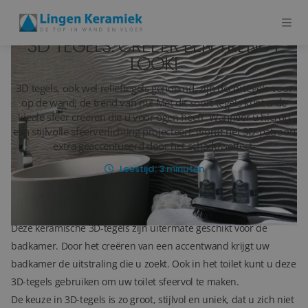
3D TEGELS: CREËER EEN TRENDY
LOOK!
BADKAMERTEGELS
3D tegels, ook wel reliëftegels genoemd, zijn decortegels voor
op de wand; de trend van nu! Met dit soort tegels kunt u de
VLOERTEGELS
ideale sfeer creëren die u voor ogen heeft. Wanneer u hierop
een stijlvolle sfeerverlichting projecteert, wordt het 3D-patroon
PVC
extra geaccentueerd door het schaduweffect.
Leestijd:
3
minuten
MEER PRODUCTEN
3D tegels voor in de badkamer
SHOWROOM BEZOEKEN
Deze keramische 3D-tegels zijn uitermate geschikt voor de
Stijlstudio's
badkamer. Door het creëren van een accentwand krijgt uw
badkamer de uitstraling die u zoekt. Ook in het toilet kunt u deze
Projecten
3D-tegels gebruiken om uw toilet sfeervol te maken.
De keuze in 3D-tegels is zo groot, stijlvol en uniek, dat u zich niet
Inspiratie