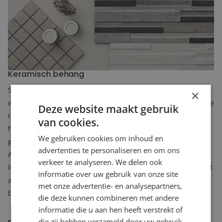
worden, maar het oogt toch rustiger dan bij het originele
mozaïek. Dit komt omdat niet ieder “steentje” apart gevoegd
hoeft te worden, daardoor creëer je meer rust. Ook praktisch
heeft dit voordelen.
Keramisch behang
Steeds vaker worden er decortegels verwerkt op bepaalde
×
wanden in de woonkamer of slaapkamer of in grote commerciële
Deze website maakt gebruik
ruimtes om opvallende accenten aan te brengen. Met groot
van cookies.
formaat reliëf-/decortegels wordt een mooie eyecatcher
We gebruiken cookies om inhoud en
gemaakt, wat vaak ook zorgt voor een zeer ruimtelijk effect .
advertenties te personaliseren en om ons
Afhankelijk van het patroon worden deze tegels staand of
verkeer te analyseren. We delen ook
liggend verwerkt. Een complete wand met deze decortegels oogt
informatie over uw gebruik van onze site
als een wand met behang. Vandaar de benaming ‘keramisch
met onze advertentie- en analysepartners,
behang’.
die deze kunnen combineren met andere
informatie die u aan hen heeft verstrekt of
die zij hebben verzameld door uw gebruik