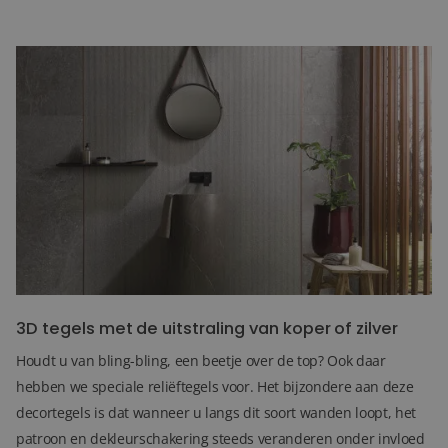
De uitstraling van natuursteen met 3D tegels
De “natuursteenlook” tegels zie je vaak in wellness centra. Op
deze manier creëert u in uw badkamer de sfeer van een
wellnessruimte. Deze decortegels worden tegenwoordig ook veel
op de ombouw van een openhaard verwerkt om zo een extra
accent te geven. Belangrijk is het om dit type 3D tegels in
wildverband te verwerken. Kunt u zich al voorstellen: na een dag
vol activiteiten lekker relaxen in een rustige omgeving!
3D tegels met de uitstraling van koper of zilver
Houdt u van bling-bling, een beetje over de top? Ook daar
hebben we speciale reliëftegels voor. Het bijzondere aan deze
decortegels is dat wanneer u langs dit soort wanden loopt, het
patroon en dekleurschakering steeds veranderen onder invloed