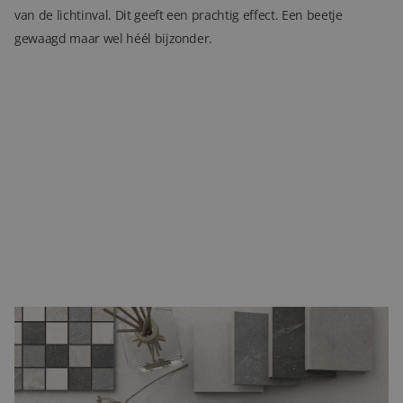
van de lichtinval. Dit geeft een prachtig effect. Een beetje
gewaagd maar wel héél bijzonder.
3D mozaïek
Deze tegels hebben de uitstraling van
mozaïek
, maar door het
effect van het reliëf zal er meer diepte aan de wand gegeven