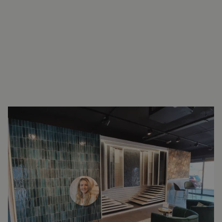
INTERESSE?
LAAT UW GEGEVENS ACHTER EN
WE ZIEN U SNEL IN DE SHOWROOM!
Janine Vermaas
Verkoopadviseur
071 579 43 55
010 202 15 15
(Leiden)
(Capelle aan den IJssel)