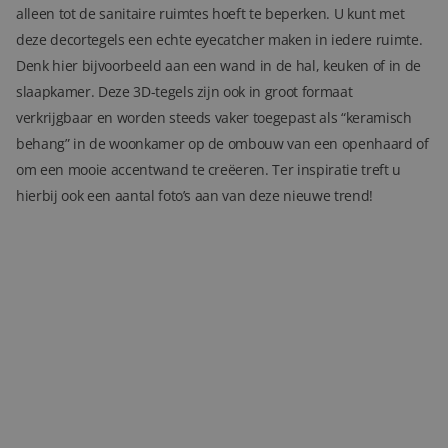
alleen tot de sanitaire ruimtes hoeft te beperken. U kunt met
deze decortegels een echte eyecatcher maken in iedere ruimte.
Blog
Denk hier bijvoorbeeld aan een wand in de hal, keuken of in de
Over ons
slaapkamer. Deze 3D-tegels zijn ook in groot formaat
verkrijgbaar en worden steeds vaker toegepast als “keramisch
Locaties
behang” in de woonkamer op de ombouw van een openhaard of
om een mooie accentwand te creëeren. Ter inspiratie treft u
Tegelviewer
hierbij ook een aantal foto’s aan van deze nieuwe trend!
Reviews
Contact