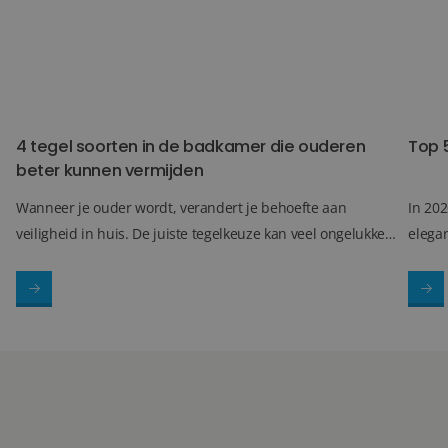
4 tegel soorten in de badkamer die ouderen
Top 
beter kunnen vermijden
Wanneer je ouder wordt, verandert je behoefte aan
In 202
veiligheid in huis. De juiste tegelkeuze kan veel ongelukken
elegan
en onderhoudsproblemen voorkomen. Hieronder vind je
groot
vijf tegelsoorten die ouderen beter kunnen vermijden in de
combi
badkamer en de veilige alternatieven.
hoogwa
opval
inter