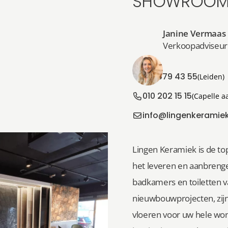
SHOWROOM
Janine Vermaas
Verkoopadviseur
071 579 43 55
(Leiden)
010 202 15 15
(Capelle a
info@lingenkeramiek
Lingen Keramiek is de top
het leveren en aanbrenge
badkamers en toiletten 
nieuwbouwprojecten, zijn 
vloeren voor uw hele won