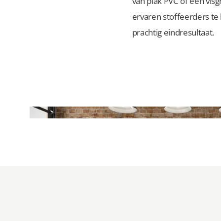
van plak PVC of een vis
ervaren stoffeerders te 
prachtig eindresultaat.