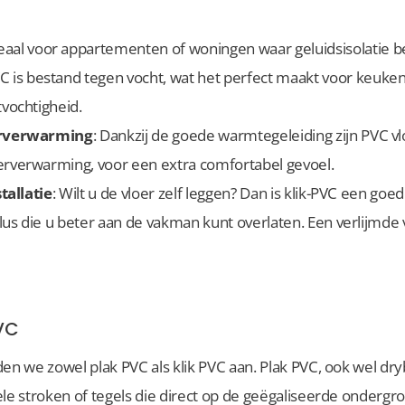
deaal voor appartementen of woningen waar geluidsisolatie bel
VC is bestand tegen vocht, wat het perfect maakt voor keuke
vochtigheid.
erverwarming
: Dankzij de goede warmtegeleiding zijn PVC vl
rverwarming, voor een extra comfortabel gevoel.
tallatie
: Wilt u de vloer zelf leggen? Dan is klik-PVC een goe
lus die u beter aan de vakman kunt overlaten. Een verlijmde 
PVC
den we zowel plak PVC als klik PVC aan. Plak PVC, ook wel d
ele stroken of tegels die direct op de geëgaliseerde ondergr