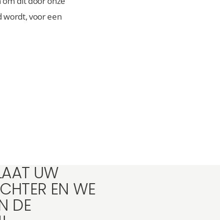
n om dit door onze
d wordt, voor een
45+
FOTO'S
LAAT UW
CHTER EN WE
IN DE