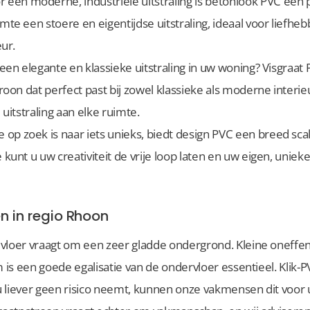
or een moderne, industriële uitstraling is betonlook PVC een
te een stoere en eigentijdse uitstraling, ideaal voor liefhe
eur.
u een elegante en klassieke uitstraling in uw woning? Visgraa
roon dat perfect past bij zowel klassieke als moderne interie
 uitstraling aan elke ruimte.
ie op zoek is naar iets unieks, biedt design PVC een breed sc
kunt u uw creativiteit de vrije loop laten en uw eigen, unieke
n in regio Rhoon
 vloer vraagt om een zeer gladde ondergrond. Kleine oneff
m is een goede egalisatie van de ondervloer essentieel. Klik-P
 u liever geen risico neemt, kunnen onze vakmensen dit voor 