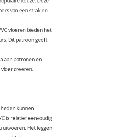
 populaire keuze. Deze
bbers van een strak en
t PVC vloeren bieden het
urs. Dit patroon geeft
ala aan patronen en
 vloer creëren.
enheden kunnen
VC is relatief eenvoudig
u uitvoeren. Het leggen