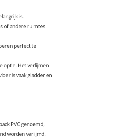
angrijk is.
ns of andere ruimtes
oeren perfect te
de optie. Het verlijmen
vloer is vaak gladder en
ryback PVC genoemd,
ond worden verlijmd.