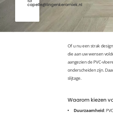
capelle@lingenkeramiek.nl
Of u nu een strak desig
die aan uw wensen voldo
aangezien de PVC-vloer
onderscheiden zijn. Daa
slijtage.
Waarom kiezen vo
Duurzaamheid
: PV