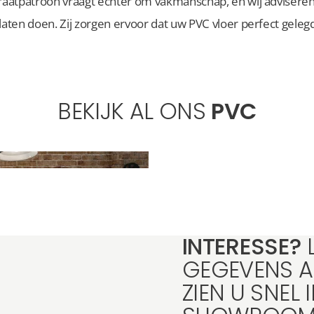
graatpatroon vraagt echter om vakmanschap, en wij advisere
laten doen. Zij zorgen ervoor dat uw PVC vloer perfect geleg
BEKIJK AL ONS
PVC
INTERESSE?
GEGEVENS A
ZIEN U SNEL 