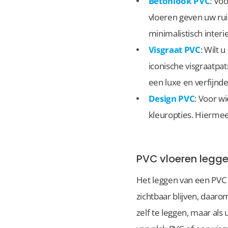
Betonlook PVC
: Vo
vloeren geven uw ruim
minimalistisch interi
Visgraat PVC
: Wilt 
iconische visgraatpat
een luxe en verfijnde
Design PVC
: Voor w
kleuropties. Hiermee 
PVC vloeren legge
Het leggen van een PVC
zichtbaar blijven, daaro
zelf te leggen, maar als