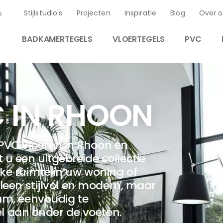
Stijlstudio's
Projecten
Inspiratie
Blog
Over o
n
BADKAMERTEGELS
VLOERTEGELS
PVC
 IN RHOON
PVC vloeren in Rhoon en
 u een uitgebreide collectie
lke ruimte in uw woning of
lleen stijlvol en modern, maar
aam, eenvoudig te
 aan onder de voeten.