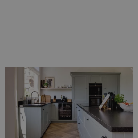
Top in detail
​Maar gewoon mooi is niet mooi genoeg en daarom gaat de
ontwikkeling van PVC-vloeren met houtlook continu door. Voor de
nieuwste vloeren wordt daarom niet gekozen voor het
bekende
embossing
, maar voor
register embossing
. De structuur in
de toplaag volgt nu precies het dessin van de filmlaag, waardoor
de visgraat vloer van PVC een perfecte tekening krijgt. Hierdoor
tonen en voelen de stroken precies zoals het houten product. Zie