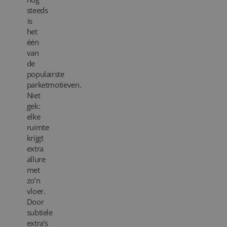
steeds
Blog
is
het
één
Over ons
van
de
Locaties
populairste
parketmotieven.
Tegelviewer
Niet
gek:
Reviews
elke
ruimte
Contact
krijgt
extra
allure
met
zo’n
vloer.
Door
subtiele
extra’s