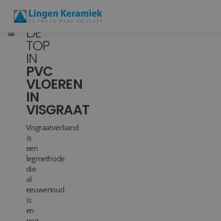
DE
TOP
IN
BADKAMERTEGELS
PVC
VLOEREN
VLOERTEGELS
IN
PVC
VISGRAAT
MEER PRODUCTEN
Visgraatverband
is
een
SHOWROOM BEZOEKEN
legmethode
die
Stijlstudio's
al
eeuwenoud
Projecten
is
en
Inspiratie
nog