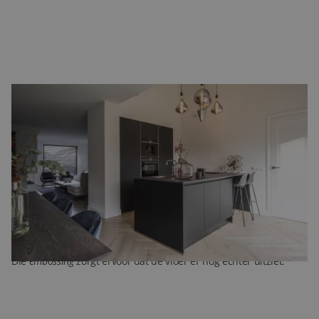
Realistische houtlook
Hoewel veel mensen bij
visgraatparket
aan de voor de hand
liggende eiken vloer zullen denken, is er tegenwoordig ook een
prachtige PVC variant verkrijgbaar. Onze PVC visgraat vloeren
hebben dankzij hun kleuren en patronen een realistische
houtlook gekregen, waardoor ze nauwelijks van echt hout zijn te
onderscheiden. Bovendien krijgt de toplaag van deze vloeren
tijdens de productie een bepaalde structuur: de
embossing
.
Die
embossing
zorgt ervoor dat de vloer er nog echter uitziet.