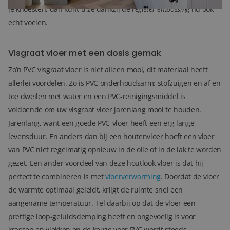
je knoesten, dan kunt u ze dankzij de
register embossing
nu ook
echt voelen.
Visgraat vloer met een dosis gemak
Zo’n PVC visgraat vloer is niet alleen mooi, dit materiaal heeft
allerlei voordelen. Zo is PVC onderhoudsarm: stofzuigen en af en
toe dweilen met water en een PVC-reinigingsmiddel is
voldoende om uw visgraat vloer jarenlang mooi te houden.
Jarenlang, want een goede PVC-vloer heeft een erg lange
levensduur. En anders dan bij een houtenvloer hoeft een vloer
van PVC niet regelmatig opnieuw in de olie of in de lak te worden
gezet. Een ander voordeel van deze houtlook vloer is dat hij
perfect te combineren is met
vloerverwarming
. Doordat de vloer
de warmte optimaal geleidt, krijgt de ruimte snel een
aangename temperatuur. Tel daarbij op dat de vloer een
prettige loop-geluidsdemping heeft en ongevoelig is voor
krassen en vlekken en de keuze voor PVC wordt steeds