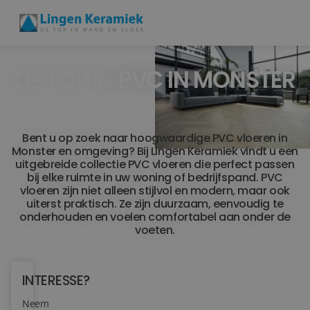
DE TOP IN
PVC IN MONSTER
BADKAMERTEGELS
VLOERTEGELS
Bent u op zoek naar hoogwaardige PVC vloeren in
PVC
Monster en omgeving? Bij Lingen Keramiek vindt u een
uitgebreide collectie PVC vloeren die perfect passen
MEER PRODUCTEN
bij elke ruimte in uw woning of bedrijfspand. PVC
vloeren zijn niet alleen stijlvol en modern, maar ook
uiterst praktisch. Ze zijn duurzaam, eenvoudig te
SHOWROOM BEZOEKEN
onderhouden en voelen comfortabel aan onder de
voeten.
Stijlstudio's
Projecten
INTERESSE?
Neem
Inspiratie