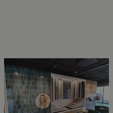
INTERESSE?
LAAT UW GEGEVENS ACHTER EN
WE ZIEN U SNEL IN DE SHOWROOM!
Janine Vermaas
Verkoopadviseur
071 579 43 55
010 202 15 15
(Leiden)
(Capelle aan den IJssel)