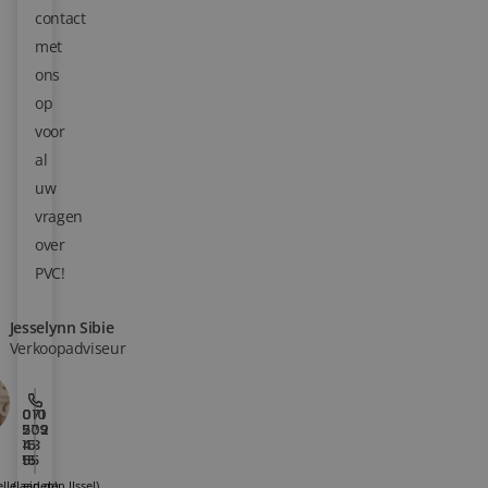
contact
Blog
met
ons
Over ons
op
voor
Locaties
al
Tegelviewer
uw
vragen
Reviews
over
PVC!
Contact
Jesselynn Sibie
Verkoopadviseur
010
071
202
579
15
43
15
55
lle aan den IJssel)
(Leiden)