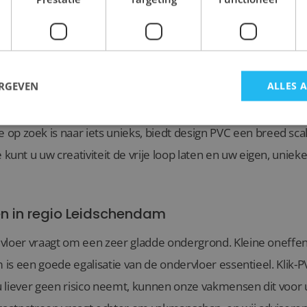
or een moderne, industriële uitstraling is betonlook PVC een
te een stoere en eigentijdse uitstraling, ideaal voor liefhe
eur.
u een elegante en klassieke uitstraling in uw woning? Visgraa
ERGEVEN
ALLES 
roon dat perfect past bij zowel klassieke als moderne interie
 uitstraling aan elke ruimte.
ie op zoek is naar iets unieks, biedt design PVC een breed sc
kunt u uw creativiteit de vrije loop laten en uw eigen, unieke
n in regio Leidschendam
 vloer vraagt om een zeer gladde ondergrond. Kleine oneff
m is een goede egalisatie van de ondervloer essentieel. Klik-P
 u liever geen risico neemt, kunnen onze vakmensen dit voor 