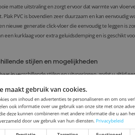
oie matte uitstraling en zorgt ervoor dat warmte van vloer
. Plak PVC is bovendien zeer duurzaam en kan eenvoudig wo
s een nieuwe generatie click-vloer die eenvoudig te leggen is 
an een kurklaag voor extra geluidsdemping en is geschikt voor
hillende stijlen en mogelijkheden
aar in verschillende stijlen en uitvoeringen, zodat u altijd ee
interieur. Bij de showrooms van Lingen Keramiek in Leiden en
e maakt gebruik van cookies.
kies om inhoud en advertenties te personaliseren en om ons ver
e vloeren hebben de uitstraling van een authentieke houten vl
len ook informatie over uw gebruik van onze site met onze adver
 die deze kunnen combineren met andere informatie die u aan hen
lijke kleurschakeringen. Een uitstekende keuze als u de war
n verzameld door uw gebruik van hun diensten.
Privacybeleid
raktische voordelen van PVC.
Prestatie
Targeting
Functioneel