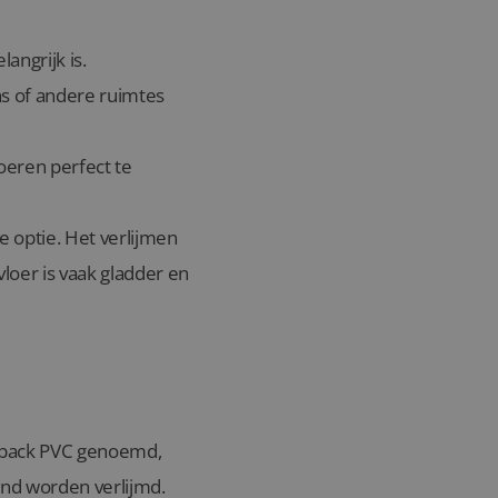
angrijk is.
ns of andere ruimtes
oeren perfect te
de optie. Het verlijmen
vloer is vaak gladder en
ryback PVC genoemd,
ond worden verlijmd.