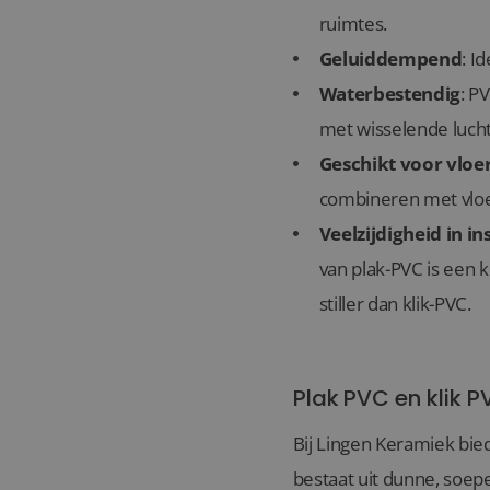
ruimtes.
Geluiddempend
: I
Waterbestendig
: P
met wisselende lucht
Geschikt voor vlo
combineren met vloe
Veelzijdigheid in ins
van plak-PVC is een k
stiller dan klik-PVC.
Plak PVC en klik 
Bij Lingen Keramiek bie
bestaat uit dunne, soep