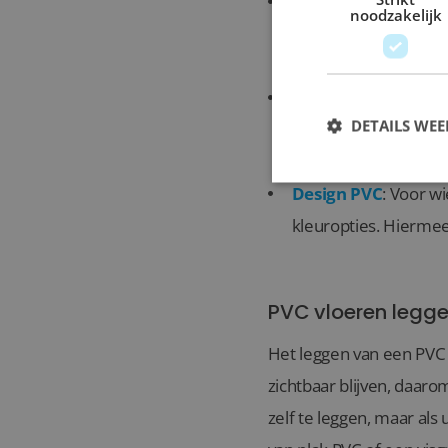
Betonlook PVC
: Vo
noodzakelijk
vloeren geven uw ruim
minimalistisch interi
Visgraat PVC
: Wilt 
DETAILS WE
iconische visgraatpat
een luxe en verfijnde
Design PVC
: Voor w
kleuropties. Hiermee 
PVC vloeren legge
Het leggen van een PVC
zichtbaar blijven, daaro
zelf te leggen, maar als