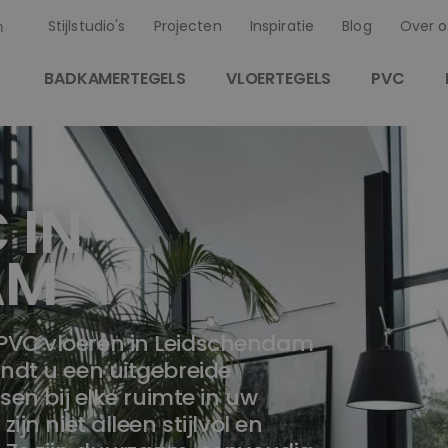
Stijlstudio's
Projecten
Inspiratie
Blog
Over o
n
BADKAMERTEGELS
VLOERTEGELS
PVC
 IN
AM
PVC vloeren in Leidschendam
ndt u een uitgebreide
sen bij elke ruimte in uw
jn niet alleen stijlvol en