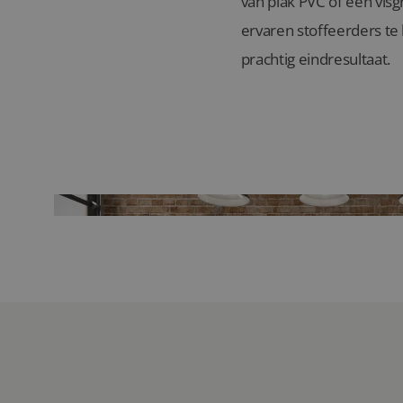
van plak PVC of een vis
ervaren stoffeerders te 
prachtig eindresultaat.