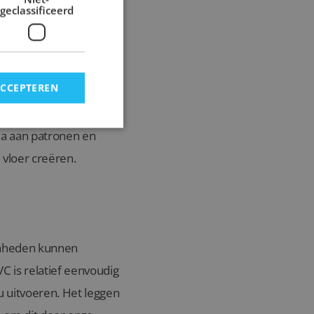
 populaire keuze. Deze
geclassificeerd
bbers van een strak en
t PVC vloeren bieden het
ACCEPTEREN
urs. Dit patroon geeft
ala aan patronen en
 vloer creëren.
enheden kunnen
VC is relatief eenvoudig
u uitvoeren. Het leggen