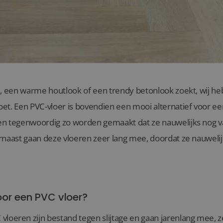
n, een warme houtlook of een trendy betonlook zoekt, wij heb
et. Een PVC-vloer is bovendien een mooi alternatief voor ee
en tegenwoordig zo worden gemaakt dat ze nauwelijks nog va
rnaast gaan deze vloeren zeer lang mee, doordat ze nauwelij
or een PVC vloer?
C vloeren zijn bestand tegen slijtage en gaan jarenlang mee, 