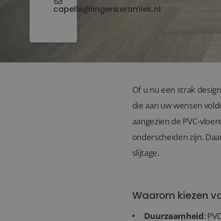
capelle@lingenkeramiek.nl
Of u nu een strak desig
die aan uw wensen voldo
aangezien de PVC-vloer
onderscheiden zijn. Daa
slijtage.
Waarom kiezen vo
Duurzaamheid
: PV