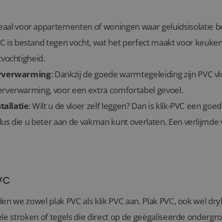
deaal voor appartementen of woningen waar geluidsisolatie bel
VC is bestand tegen vocht, wat het perfect maakt voor keuke
vochtigheid.
erverwarming
: Dankzij de goede warmtegeleiding zijn PVC vl
rverwarming, voor een extra comfortabel gevoel.
tallatie
: Wilt u de vloer zelf leggen? Dan is klik-PVC een goe
lus die u beter aan de vakman kunt overlaten. Een verlijmde 
PVC
den we zowel plak PVC als klik PVC aan. Plak PVC, ook wel d
ele stroken of tegels die direct op de geëgaliseerde ondergr