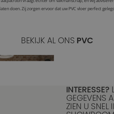
graatpatroon vraagt echter om vakmanschap, en wij advisere
laten doen. Zij zorgen ervoor dat uw PVC vloer perfect geleg
BEKIJK AL ONS
PVC
INTERESSE?
GEGEVENS A
ZIEN U SNEL 