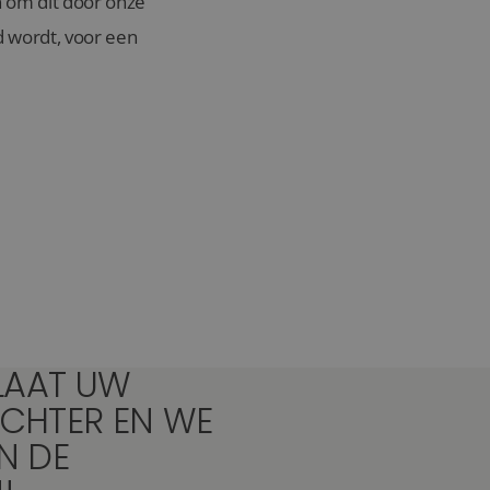
n om dit door onze
d wordt, voor een
45+
FOTO'S
LAAT UW
CHTER EN WE
IN DE