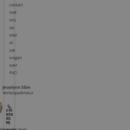
contact
Blog
met
ons
Over ons
op
voor
Locaties
al
Tegelviewer
uw
vragen
Reviews
over
PVC!
Contact
Jesselynn Sibie
Verkoopadviseur
010
071
202
579
15
43
15
55
lle aan den IJssel)
(Leiden)