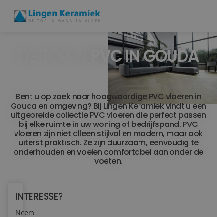
DE TOP IN
PVC IN GOUDA
BADKAMERTEGELS
VLOERTEGELS
Bent u op zoek naar hoogwaardige PVC vloeren in
PVC
Gouda en omgeving? Bij Lingen Keramiek vindt u een
uitgebreide collectie PVC vloeren die perfect passen
MEER PRODUCTEN
bij elke ruimte in uw woning of bedrijfspand. PVC
vloeren zijn niet alleen stijlvol en modern, maar ook
uiterst praktisch. Ze zijn duurzaam, eenvoudig te
SHOWROOM BEZOEKEN
onderhouden en voelen comfortabel aan onder de
voeten.
Stijlstudio's
Projecten
INTERESSE?
Neem
Inspiratie