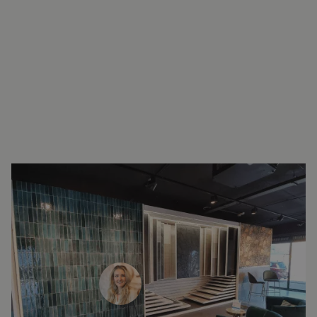
INTERESSE?
LAAT UW GEGEVENS ACHTER EN
WE ZIEN U SNEL IN DE SHOWROOM!
Janine Vermaas
Verkoopadviseur
071 579 43 55
010 202 15 15
(Leiden)
(Capelle aan den IJssel)