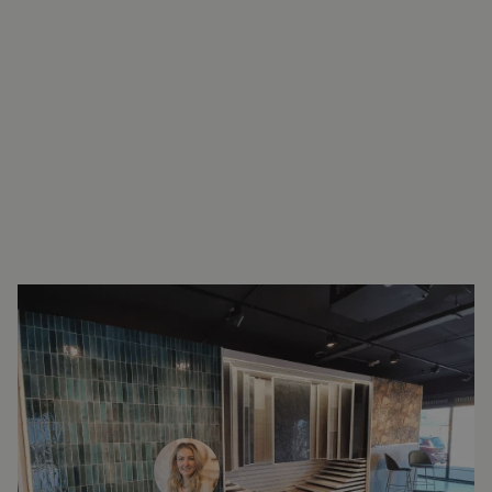
INTERESSE?
LAAT UW GEGEVENS ACHTER EN
WE ZIEN U SNEL IN DE SHOWROOM!
Janine Vermaas
Verkoopadviseur
071 579 43 55
010 202 15 15