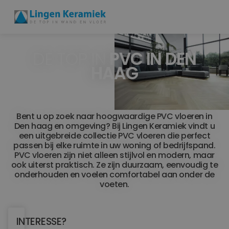
DE TOP IN
PVC IN DEN
BADKAMERTEGELS
HAAG
VLOERTEGELS
PVC
Bent u op zoek naar hoogwaardige PVC vloeren in
Den haag en omgeving? Bij Lingen Keramiek vindt u
MEER PRODUCTEN
een uitgebreide collectie PVC vloeren die perfect
passen bij elke ruimte in uw woning of bedrijfspand.
SHOWROOM BEZOEKEN
PVC vloeren zijn niet alleen stijlvol en modern, maar
ook uiterst praktisch. Ze zijn duurzaam, eenvoudig te
onderhouden en voelen comfortabel aan onder de
Stijlstudio's
voeten.
Projecten
INTERESSE?
Inspiratie