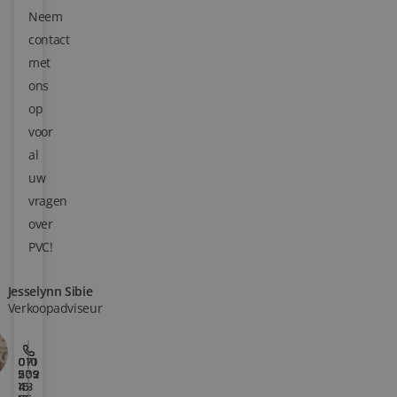
Neem
Blog
contact
met
Over ons
ons
op
Locaties
voor
Tegelviewer
al
uw
Reviews
vragen
over
Contact
PVC!
Jesselynn Sibie
Verkoopadviseur
010
071
202
579
15
43