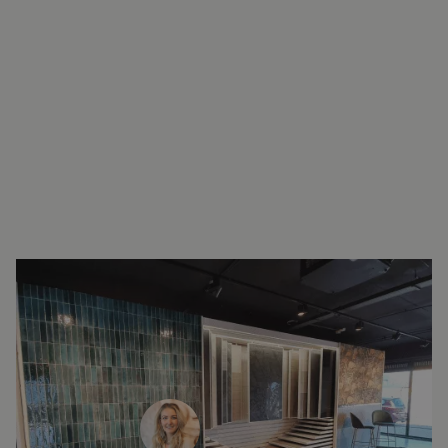
INTERESSE?
LAAT UW GEGEVENS ACHTER EN
WE ZIEN U SNEL IN DE SHOWROOM!
Janine Vermaas
Verkoopadviseur
071 579 43 55
010 202 15 15