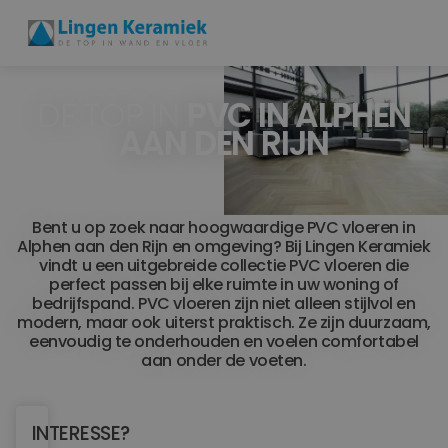
DE TOP IN
PVC IN ALPHEN
BADKAMERTEGELS
AAN DEN RIJN
VLOERTEGELS
PVC
Bent u op zoek naar hoogwaardige PVC vloeren in
Alphen aan den Rijn en omgeving? Bij Lingen Keramiek
MEER PRODUCTEN
vindt u een uitgebreide collectie PVC vloeren die
perfect passen bij elke ruimte in uw woning of
SHOWROOM BEZOEKEN
bedrijfspand. PVC vloeren zijn niet alleen stijlvol en
modern, maar ook uiterst praktisch. Ze zijn duurzaam,
eenvoudig te onderhouden en voelen comfortabel
Stijlstudio's
aan onder de voeten.
Projecten
INTERESSE?
Inspiratie