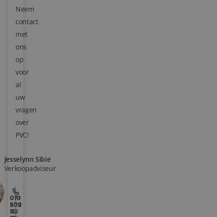
Neem
Blog
contact
met
Over ons
ons
op
Locaties
voor
Tegelviewer
al
uw
Reviews
vragen
over
Contact
PVC!
Jesselynn Sibie
Verkoopadviseur
010
071
202
579
15
43