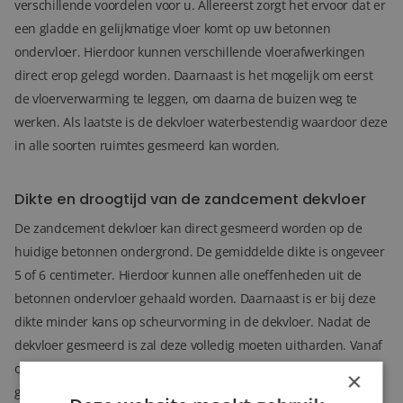
verschillende voordelen voor u. Allereerst zorgt het ervoor dat er
een gladde en gelijkmatige vloer komt op uw betonnen
ondervloer. Hierdoor kunnen verschillende vloerafwerkingen
direct erop gelegd worden. Daarnaast is het mogelijk om eerst
de vloerverwarming te leggen, om daarna de buizen weg te
werken.
Als laatste is de dekvloer waterbestendig waardoor deze
in alle soorten ruimtes gesmeerd kan worden.
Dikte en droogtijd van de zandcement dekvloer
De zandcement dekvloer kan direct gesmeerd worden op de
huidige betonnen ondergrond. De gemiddelde dikte is ongeveer
5 of 6 centimeter. Hierdoor kunnen alle oneffenheden uit de
betonnen ondervloer gehaald worden. Daarnaast is er bij deze
dikte minder kans op scheurvorming in de dekvloer.
Nadat de
dekvloer gesmeerd is zal deze volledig moeten uitharden.
Vanaf
ongeveer 2 dagen is de vloer beloopbaar en zou er al op
×
getegeld kunnen worden met keramische vloertegels. Bij PVC