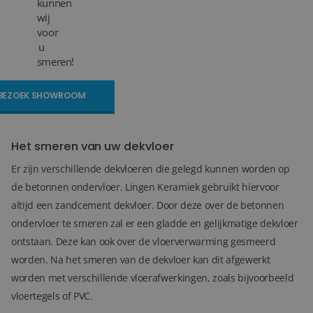
kunnen
wij
Blog
voor
u
Over ons
smeren!
Locaties
BEZOEK SHOWROOM
Tegelviewer
Het smeren van uw dekvloer
Reviews
Er zijn verschillende dekvloeren die gelegd kunnen worden op
Contact
de betonnen ondervloer. Lingen Keramiek gebruikt hiervoor
altijd een zandcement dekvloer. Door deze over de betonnen
ondervloer te smeren zal er een gladde en gelijkmatige dekvloer
ontstaan. Deze kan ook over de vloerverwarming gesmeerd
worden. Na het smeren van de dekvloer kan dit afgewerkt
worden met verschillende vloerafwerkingen, zoals bijvoorbeeld
vloertegels of PVC.