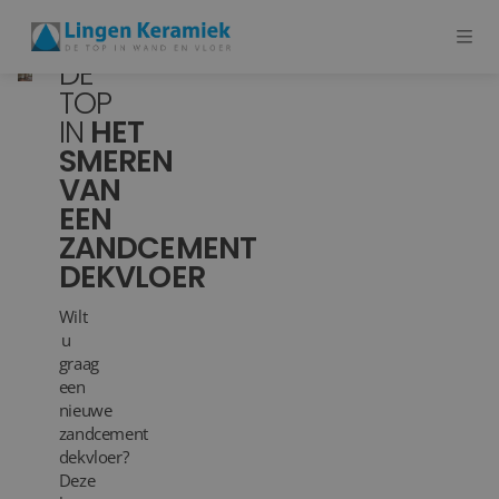
DE
TOP
IN
HET
BADKAMERTEGELS
SMEREN
VAN
VLOERTEGELS
EEN
PVC
ZANDCEMENT
DEKVLOER
MEER PRODUCTEN
Wilt
SHOWROOM BEZOEKEN
u
graag
een
Stijlstudio's
nieuwe
zandcement
Projecten
dekvloer?
Deze
Inspiratie