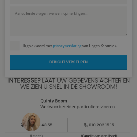
Ik ga akkoord met
privacy verklaring
van Lingen Keramiek.
INTERESSE?
LAAT UW GEGEVENS ACHTER EN
WE ZIEN U SNEL IN DE SHOWROOM!
Quinty Boom
Werkvoorbereider particuliere vloeren
071 579 43 55
010 202 15 15
(Leiden)
(Capelle aan den IJssel)