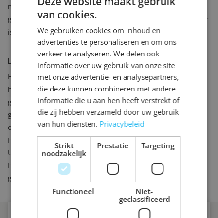
Deze website maakt gebruik
moet de dekvloer eerst volledig uitgehard zijn, voordat erop
van cookies.
geëgaliseerd kan worden.
De volledige droogtijd van de dekvloer
We gebruiken cookies om inhoud en
is ongeveer een week per centimeter.
advertenties te personaliseren en om ons
verkeer te analyseren. We delen ook
LingenAll-Inclusive
informatie over uw gebruik van onze site
met onze advertentie- en analysepartners,
Het smeren van de zandcement dekvloer is meestal een stap in
die deze kunnen combineren met andere
het proces van een renovatie van de vloer. Voordat de dekvloer
informatie die u aan hen heeft verstrekt of
gesmeerd gaat worden zal allereerst de bestaande dekvloer
die zij hebben verzameld door uw gebruik
gesloopt worden. Mocht u vloerverwarming wensen dan kan dit
van hun diensten.
Privacybeleid
op krimpnetten gelegd worden op de betonnen ondergrond.
Hierna zal de zandcement dekvloer gesmeerd worden.
Strikt
Prestatie
Targeting
Uiteindelijk wordt de door u gekozen nieuwe vloer gelegd.
noodzakelijk
Hierbij kunt u denken aan
tegels
,
PVC
, laminaat, hout of een
gietvloer.
Functioneel
Niet-
geclassificeerd