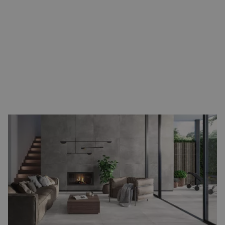
Betonlook vloertegels
Voor een stoere en moderne uitstraling zijn
betonlook
vloertegels
ideaal. Ze geven een strakke en industriële sfeer,
maar zijn tegelijk veelzijdig in gebruik. Betonlook tegels passen
goed in open woonruimtes, maar ook in een keuken waar een
robuuste uitstraling gewenst is. Combineer ze met hout voor
warmte of met staal en glas voor een industriële look.