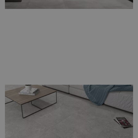
Groot formaat vloertegels
Wie kiest voor rust en ruimtelijkheid, kiest voor
groot formaat
vloertegels
. Afmetingen zoals 80x80 cm of 120x120 cm zorgen
voor minder voegen en een rustige uitstraling. Perfect voor
moderne interieurs en ideaal om een optisch ruim effect te
creëren, zelfs in kleinere ruimtes.