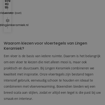
202
579
15
43
15
55
lle aan den IJssel)
(Leiden)
@lingenkeramiek.nl
Waarom kiezen voor vloertegels van Lingen
Keramiek?
Een vloer is de basis van iedere ruimte. Daarom is het belangrijk
om een vloer te kiezen die niet alleen mooi is, maar ook
praktisch en duurzaam. Bij Lingen Keramiek combineren we
kwaliteit met inspiratie. Onze vloertegels zijn bestand tegen
intensief gebruik, eenvoudig schoon te houden en ideaal te
combineren met vloerverwarming. Bovendien bieden wij een
breed scala aan stijlen, zodat er altijd een tegel is die past bij uw
smaak en interieur.