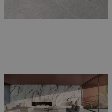
Terrazzo vloertegels
Terrazzo tegels
brengen speelsheid en karakter in uw woning.
Hun kenmerkende korrelpatroon maakt ze uniek en zorgt voor
een levendige uitstraling. Ze zijn een echte eyecatcher in een
keuken of hal, maar ook prachtig in een moderne woonkamer.