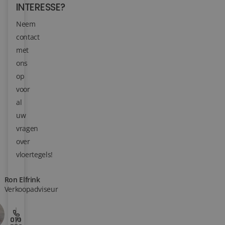
INTERESSE?
Blog
Neem
contact
Over ons
met
ons
Locaties
op
Tegelviewer
voor
al
Reviews
uw
vragen
Contact
over
vloertegels!
Ron Elfrink
Verkoopadviseur
010
071