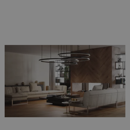
Houtlook vloertegels
Houtlook tegels
combineren de warme uitstraling van een
houten vloer met het onderhoudsgemak van keramiek. Ze zijn
verkrijgbaar in talloze tinten en structuren, van licht eiken tot
diep notenbruin. Een groot voordeel is dat houtlook tegels in
verschillende legpatronen geplaatst kunnen worden, zoals
visgraat of Hongaarse punt. Zo krijgt u de authentieke uitstraling
van een houten vloer, maar zonder de nadelen van onderhoud.