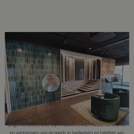
INTERESSE?
LAAT UW GEGEVENS ACHTER EN
WE ZIEN U SNEL IN DE SHOWROOM!
Ron Elfrink
Verkoopadviseur
071 579 43 55
010 202 15 15
(Leiden)
(Capelle aan den IJssel)
info@lingenkeramiek.nl
Lingen Keramiek is de top in wand en vloer. Naast het leveren
en aanbrengen van de tegels in badkamers en toiletten van