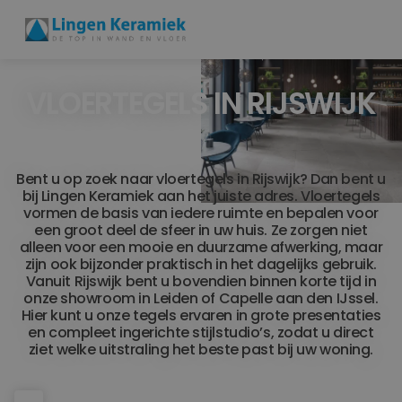
VLOERTEGELS IN RIJSWIJK
BADKAMERTEGELS
VLOERTEGELS
Bent u op zoek naar vloertegels in Rijswijk? Dan bent u
PVC
bij Lingen Keramiek aan het juiste adres. Vloertegels
vormen de basis van iedere ruimte en bepalen voor
MEER PRODUCTEN
een groot deel de sfeer in uw huis. Ze zorgen niet
alleen voor een mooie en duurzame afwerking, maar
zijn ook bijzonder praktisch in het dagelijks gebruik.
SHOWROOM BEZOEKEN
Vanuit Rijswijk bent u bovendien binnen korte tijd in
onze showroom in Leiden of Capelle aan den IJssel.
Hier kunt u onze tegels ervaren in grote presentaties
Stijlstudio's
en compleet ingerichte stijlstudio’s, zodat u direct
ziet welke uitstraling het beste past bij uw woning.
Projecten
Inspiratie