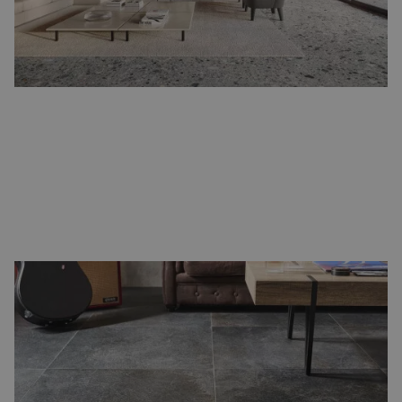
Natuursteenlook vloertegels
Voor wie van een luxe en natuurlijke uitstraling houdt, zijn
natuursteenlook vloertegels
een perfecte keuze. Ze geven de
sfeer van echt natuursteen, maar met alle voordelen van
keramiek: slijtvast, kleurvast en eenvoudig in onderhoud.