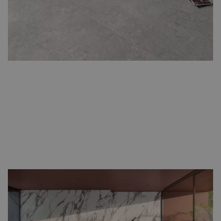
moderne interieurs en ideaal om een optisch ruim effect te
creëren, zelfs in kleinere ruimtes.
Terrazzo vloertegels
Terrazzo tegels
brengen speelsheid en karakter in uw woning.
Hun kenmerkende korrelpatroon maakt ze uniek en zorgt voor