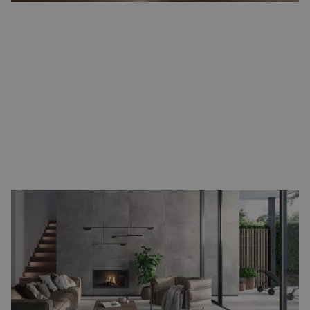
Betonlook vloertegels
Voor een stoere en moderne uitstraling zijn
betonlook
vloertegels
ideaal. Ze geven een strakke en industriële sfeer,
maar zijn tegelijk veelzijdig in gebruik. Betonlook tegels passen
goed in open woonruimtes, maar ook in een keuken waar een
robuuste uitstraling gewenst is. Combineer ze met hout voor