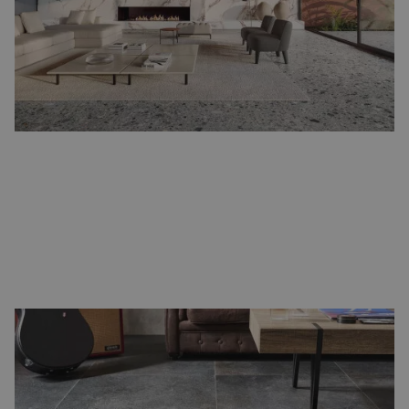
een levendige uitstraling. Ze zijn een echte eyecatcher in een
keuken of hal, maar ook prachtig in een moderne woonkamer.
Natuursteenlook vloertegels
Voor wie van een luxe en natuurlijke uitstraling houdt, zijn
natuursteenlook vloertegels
een perfecte keuze. Ze geven de