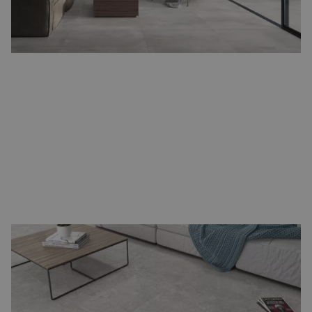
warmte of met staal en glas voor een industriële look.
Groot formaat vloertegels
Wie kiest voor rust en ruimtelijkheid, kiest voor
groot formaat
vloertegels
. Afmetingen zoals 80x80 cm of 120x120 cm zorgen
voor minder voegen en een rustige uitstraling. Perfect voor