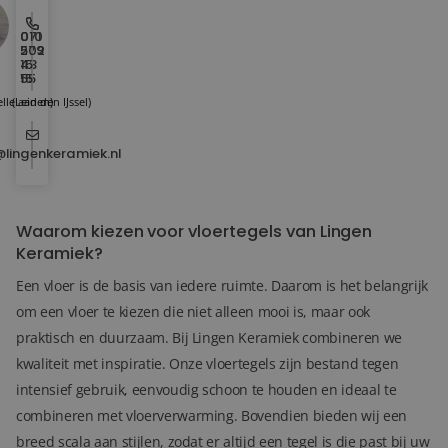
010
071
202
579
15
43
15
55
lle aan den IJssel)
(Leiden)
@lingenkeramiek.nl
Waarom kiezen voor vloertegels van Lingen
Keramiek?
Een vloer is de basis van iedere ruimte. Daarom is het belangrijk
om een vloer te kiezen die niet alleen mooi is, maar ook
praktisch en duurzaam. Bij Lingen Keramiek combineren we
kwaliteit met inspiratie. Onze vloertegels zijn bestand tegen
intensief gebruik, eenvoudig schoon te houden en ideaal te
combineren met vloerverwarming. Bovendien bieden wij een
breed scala aan stijlen, zodat er altijd een tegel is die past bij uw