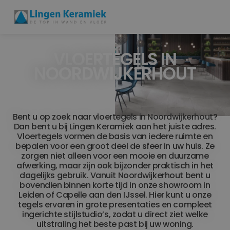
VLOERTEGELS IN
BADKAMERTEGELS
NOORDWIJKERHOUT
VLOERTEGELS
PVC
Bent u op zoek naar vloertegels in Noordwijkerhout?
Dan bent u bij Lingen Keramiek aan het juiste adres.
MEER PRODUCTEN
Vloertegels vormen de basis van iedere ruimte en
bepalen voor een groot deel de sfeer in uw huis. Ze
SHOWROOM BEZOEKEN
zorgen niet alleen voor een mooie en duurzame
afwerking, maar zijn ook bijzonder praktisch in het
dagelijks gebruik. Vanuit Noordwijkerhout bent u
Stijlstudio's
bovendien binnen korte tijd in onze showroom in
Leiden of Capelle aan den IJssel. Hier kunt u onze
tegels ervaren in grote presentaties en compleet
Projecten
ingerichte stijlstudio’s, zodat u direct ziet welke
uitstraling het beste past bij uw woning.
Inspiratie