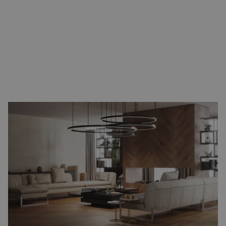
Houtlook vloertegels
Houtlook tegels
combineren de warme uitstraling van een
houten vloer met het onderhoudsgemak van keramiek. Ze zijn
verkrijgbaar in talloze tinten en structuren, van licht eiken tot
diep notenbruin. Een groot voordeel is dat houtlook tegels in
verschillende legpatronen geplaatst kunnen worden, zoals
visgraat of Hongaarse punt. Zo krijgt u de authentieke uitstraling
van een houten vloer, maar zonder de nadelen van onderhoud.