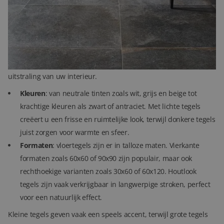
sfeer van echt natuursteen, maar met alle voordelen van
keramiek: slijtvast, kleurvast en eenvoudig in onderhoud.
Kleuren en formaten
De kleur en het formaat van een vloertegel bepalen de
uitstraling van uw interieur.
Kleuren
: van neutrale tinten zoals wit, grijs en beige tot
krachtige kleuren als zwart of antraciet. Met lichte tegels
creëert u een frisse en ruimtelijke look, terwijl donkere tegels
juist zorgen voor warmte en sfeer.
Formaten
: vloertegels zijn er in talloze maten. Vierkante
formaten zoals 60x60 of 90x90 zijn populair, maar ook
rechthoekige varianten zoals 30x60 of 60x120. Houtlook
tegels zijn vaak verkrijgbaar in langwerpige stroken, perfect
voor een natuurlijk effect.
Kleine tegels geven vaak een speels accent, terwijl grote tegels