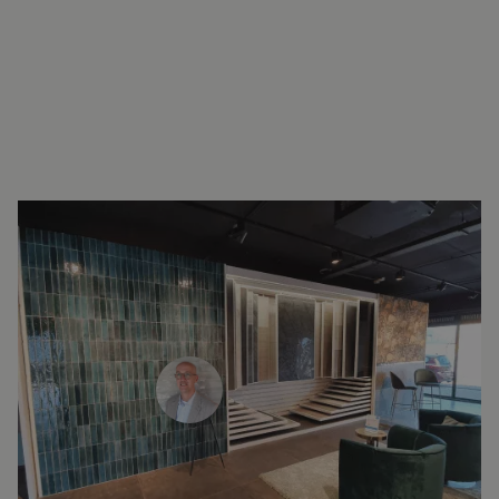
INTERESSE?
LAAT UW GEGEVENS ACHTER EN
WE ZIEN U SNEL IN DE SHOWROOM!
Ron Elfrink
Verkoopadviseur
071 579 43 55
010 202 15 15
(Leiden)
(Capelle aan den IJssel)
info@lingenkeramiek.nl