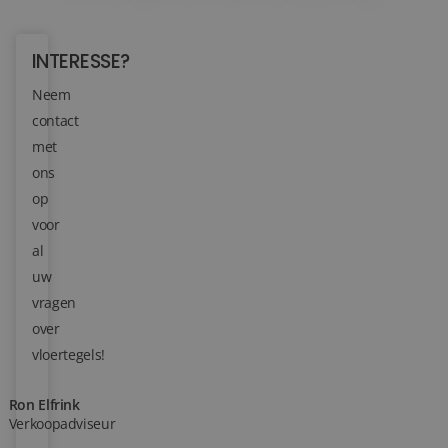
Blog
INTERESSE?
Over ons
Neem
contact
Locaties
met
Tegelviewer
ons
op
Reviews
voor
al
Contact
uw
vragen
over
vloertegels!
Ron Elfrink
Verkoopadviseur