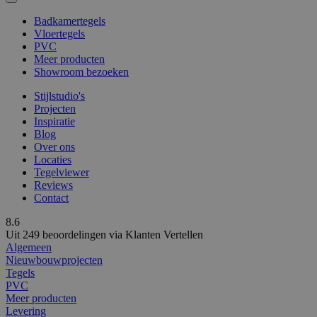
Badkamertegels
Vloertegels
PVC
Meer producten
Showroom bezoeken
Stijlstudio's
Projecten
Inspiratie
Blog
Over ons
Locaties
Tegelviewer
Reviews
Contact
8.6
Uit 249 beoordelingen via Klanten Vertellen
Algemeen
Nieuwbouwprojecten
Tegels
PVC
Meer producten
Levering