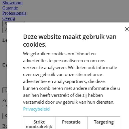
Showroom
Garantie
Professionals
Overig
Showroom
Wat zijn de openingstijden van de showrooms?
Deze website maakt gebruik van
Leiden
cookies.
Dinsdag t/m vrijdag : 08:30 - 17:00
We gebruiken cookies om inhoud en
Zaterdag : 10:00 - 16:30
advertenties te personaliseren en om ons
Capelle aan den IJssel
verkeer te analyseren. We delen ook informatie
over uw gebruik van onze site met onze
Dinsdag t/m vrijdag : 08:30 - 17:00
Zaterdag : 10:00 - 16:30
advertentie- en analysepartners, die deze
kunnen combineren met andere informatie die u
Kunnen we parkeren bij de showroom(s)?
aan hen heeft verstrekt of die zij hebben
Zowel bij onze vestiging in Leiden als in Capelle aan den IJssel kunt
verzameld door uw gebruik van hun diensten.
u voor de deur van de showroom parkeren.
Privacybeleid
Kunnen we alleen de standaard tegels bekijken in de showroom?
Strikt
Prestatie
Targeting
Behalve dat we de standaard tegels in de showroom hebben, hebben
noodzakelijk