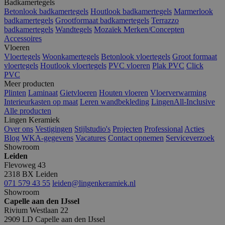
Badkamertegels
Betonlook badkamertegels
Houtlook badkamertegels
Marmerlook
badkamertegels
Grootformaat badkamertegels
Terrazzo
badkamertegels
Wandtegels
Mozaïek
Merken/Concepten
Accessoires
Vloeren
Vloertegels
Woonkamertegels
Betonlook vloertegels
Groot formaat
vloertegels
Houtlook vloertegels
PVC vloeren
Plak PVC
Click
PVC
Meer producten
Plinten
Laminaat
Gietvloeren
Houten vloeren
Vloerverwarming
Interieurkasten op maat
Leren wandbekleding
LingenAll-Inclusive
Alle producten
Lingen Keramiek
Over ons
Vestigingen
Stijlstudio's
Projecten
Professional
Acties
Blog
WKA-gegevens
Vacatures
Contact opnemen
Serviceverzoek
Showroom
Leiden
Flevoweg 43
2318 BX Leiden
071 579 43 55
leiden@lingenkeramiek.nl
Showroom
Capelle aan den IJssel
Rivium Westlaan 22
2909 LD Capelle aan den IJssel