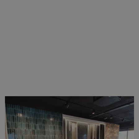
INTERESSE?
NEEM VOOR MEER INFORMATIE
CONTACT OP.
Ron Vellekoop
Directeur