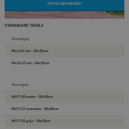
OPTIES BESPREKEN?
Blog
Over ons
STANDAARD TEGELS
Locaties
Wandtegels
Tegelviewer
00-LI-67 wit – 20x25cm
Reviews
00-LK-37 wit – 20x25cm
Contact
Vloertegels
00-FT-30 zwart – 30x30cm
00-FT-27 antraciet – 30x30cm
00-FT-32 grijs – 30x30cm