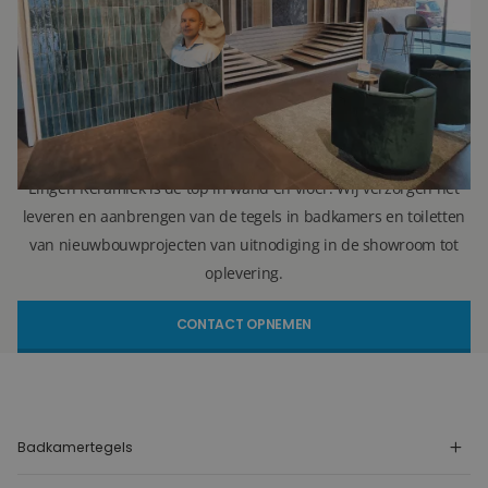
071 579 43 55
010 202 15 15
(Leiden)
(Capelle aan den IJssel)
r.vellekoop@lingenkeramiek.nl
Lingen Keramiek is de top in wand en vloer. Wij verzorgen het
leveren en aanbrengen van de tegels in badkamers en toiletten
van nieuwbouwprojecten van uitnodiging in de showroom tot
oplevering.
CONTACT OPNEMEN
Badkamertegels