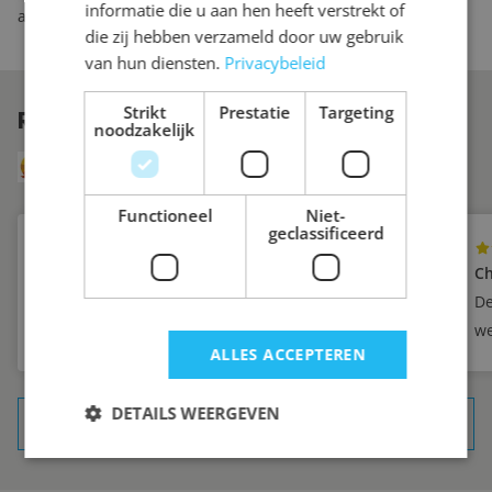
informatie die u aan hen heeft verstrekt of
aanvullende lades of planken bestellen.
die zij hebben verzameld door uw gebruik
van hun diensten.
Privacybeleid
Strikt
Prestatie
Targeting
REVIEWS
VAN ONZE KLANTEN
noodzakelijk
8.6
Uit 249 reviews via Klanten Vertellen
Functioneel
Niet-
geclassificeerd
Yvette
Ch
Zeer tevreden
De
we
ALLES ACCEPTEREN
DETAILS WEERGEVEN
ALLE REFERENTIES