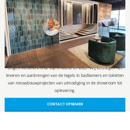
Ron Vellekoop
Directeur
071 579 43 55
010 202 15 15
(Leiden)
(Capelle aan den IJssel)
r.vellekoop@lingenkeramiek.nl
Lingen Keramiek is de top in wand en vloer. Wij verzorgen het
leveren en aanbrengen van de tegels in badkamers en toiletten
van nieuwbouwprojecten van uitnodiging in de showroom tot
oplevering.
CONTACT OPNEMEN