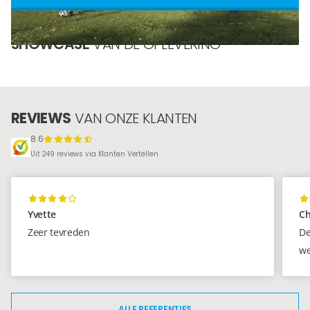
Blog
SHOWCASE
VAN DE OPLEVERING
Over ons
Locaties
REVIEWS
VAN ONZE KLANTEN
Tegelviewer
8.6
Reviews
Uit 249 reviews via Klanten Vertellen
Contact
Yvette
Ch
Zeer tevreden
De
we
ALLE REFERENTIES