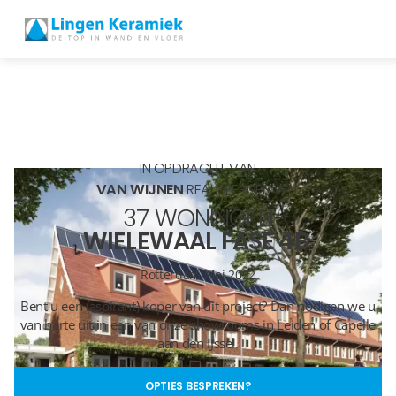
BADKAMERTEGELS
VLOERTEGELS
IN OPDRACHT VAN
PVC
VAN WIJNEN
REALISEERDEN WIJ:
37 WONINGEN
MEER PRODUCTEN
WIELEWAAL FASE 4B
SHOWROOM BEZOEKEN
Rotterdam
Mei 2022
Bent u een (aspirant) koper van dit project? Dan nodigen we u
Stijlstudio's
van harte uit in een van onze showrooms in Leiden of Capelle
aan den IJssel.
Projecten
OPTIES BESPREKEN?
Inspiratie