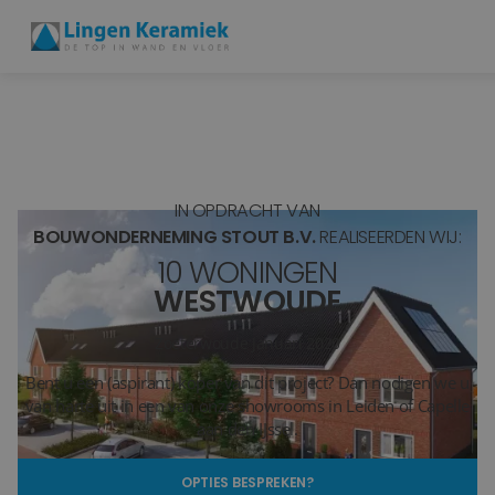
BADKAMERTEGELS
VLOERTEGELS
IN OPDRACHT VAN
PVC
BOUWONDERNEMING STOUT B.V.
REALISEERDEN WIJ:
10 WONINGEN
MEER PRODUCTEN
WESTWOUDE
SHOWROOM BEZOEKEN
Zoeterwoude
Januari 2020
Bent u een (aspirant) koper van dit project? Dan nodigen we u
Stijlstudio's
van harte uit in een van onze showrooms in Leiden of Capelle
aan den IJssel.
Projecten
OPTIES BESPREKEN?
Inspiratie