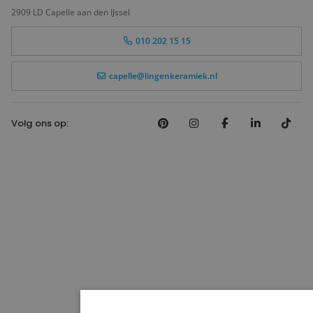
2909 LD Capelle aan den IJssel
010 202 15 15
capelle@lingenkeramiek.nl
Volg ons op: