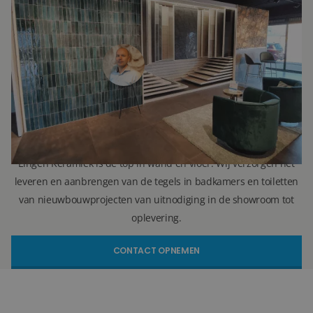
Ron Vellekoop
Directeur
071 579 43 55
010 202 15 15
(Leiden)
(Capelle aan den IJssel)
r.vellekoop@lingenkeramiek.nl
Lingen Keramiek is de top in wand en vloer. Wij verzorgen het
leveren en aanbrengen van de tegels in badkamers en toiletten
van nieuwbouwprojecten van uitnodiging in de showroom tot
oplevering.
CONTACT OPNEMEN