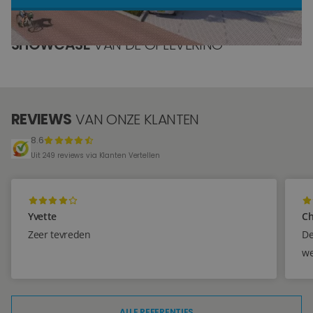
Blog
SHOWCASE
VAN DE OPLEVERING
Over ons
Locaties
REVIEWS
VAN ONZE KLANTEN
Tegelviewer
8.6
Reviews
Uit 249 reviews via Klanten Vertellen
Contact
Yvette
Ch
Zeer tevreden
De
we
ALLE REFERENTIES