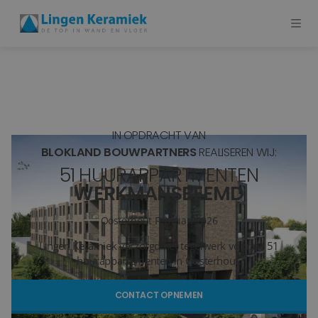
BADKAMERTEGELS
VLOERTEGELS
IN OPDRACHT VAN
PVC
BLOKLAND BOUWPARTNERS
REALISEREN WIJ:
51 HUURAPPARTMENTEN
MEER PRODUCTEN
WERKMANSBEEMD
SHOWROOM BEZOEKEN
Oosterhout
Februari 2026
Lingen Keramiek verzorgd het tegelwerk voor de 51
Stijlstudio's
huurappartementen in Oosterhout.
Projecten
CONTACT OPNEMEN
Inspiratie