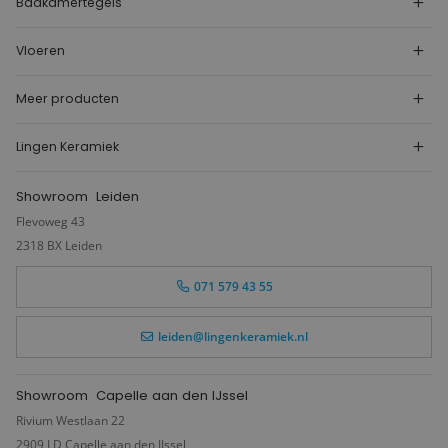
Badkamertegels
Vloeren
Meer producten
Lingen Keramiek
Showroom
Leiden
Flevoweg 43
2318 BX Leiden
071 579 43 55
leiden@lingenkeramiek.nl
Showroom
Capelle aan den IJssel
Rivium Westlaan 22
2909 LD Capelle aan den IJssel