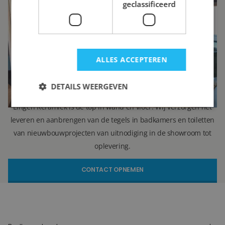
Ron Vellekoop
geclassificeerd
Directeur
071 579 43 55
010 202 15 15
(Leiden)
(Capelle aan den IJssel)
ALLES ACCEPTEREN
r.vellekoop@lingenkeramiek.nl
DETAILS WEERGEVEN
Lingen Keramiek is de top in wand en vloer. Wij verzorgen het
leveren en aanbrengen van de tegels in badkamers en toiletten
van nieuwbouwprojecten van uitnodiging in de showroom tot
oplevering.
CONTACT OPNEMEN