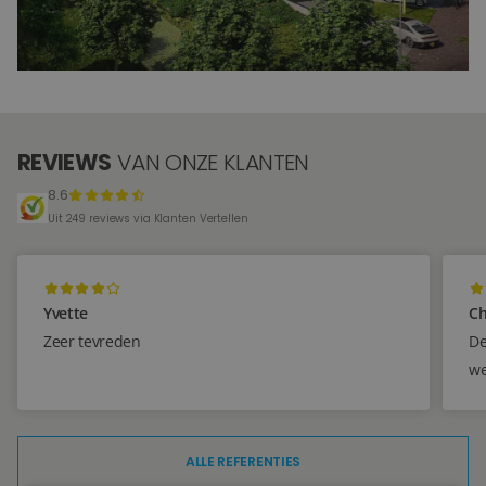
VOORBEELDEN
Blog
36+
Over ons
FOTO'S
Locaties
REVIEWS
VAN ONZE KLANTEN
Tegelviewer
8.6
Uit 249 reviews via Klanten Vertellen
Reviews
Contact
Yvette
Ch
Zeer tevreden
De
we
ALLE REFERENTIES