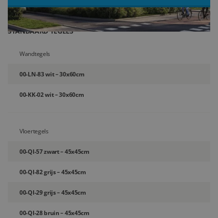
Blog
STANDAARD TEGELS
Over ons
Wandtegels
Locaties
00-LN-83 wit – 30x60cm
Tegelviewer
00-KK-02 wit – 30x60cm
Reviews
Contact
Vloertegels
00-QI-57 zwart – 45x45cm
00-QI-82 grijs – 45x45cm
00-QI-29 grijs – 45x45cm
00-QI-28 bruin – 45x45cm