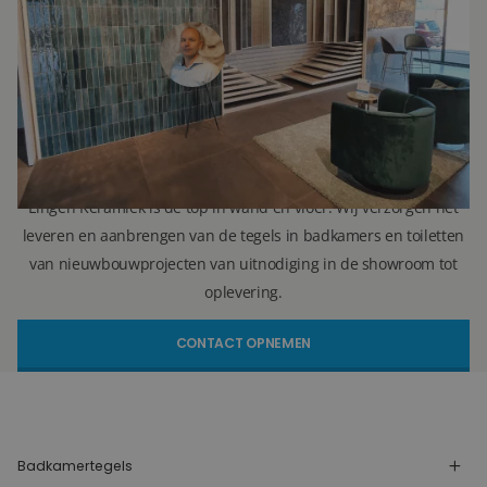
071 579 43 55
010 202 15 15
(Leiden)
(Capelle aan den IJssel)
r.vellekoop@lingenkeramiek.nl
Lingen Keramiek is de top in wand en vloer. Wij verzorgen het
leveren en aanbrengen van de tegels in badkamers en toiletten
van nieuwbouwprojecten van uitnodiging in de showroom tot
oplevering.
CONTACT OPNEMEN
Badkamertegels