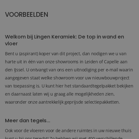
VOORBEELDEN
36+
FOTO'S
Welkom bij Lingen Keramiek: De top in wand en
vloer
Bent u (aspirant) koper van dit project, dan nodigen we u van
harte uit in één van onze showrooms in Leiden of Capelle aan
den IJssel. U ontvangt van ons een uitnodiging per e-mail waarin
aangegeven staat welke showroom voor uw nieuwbouwproject
van toepassing is. U kunt hier het standaardtegelpakket bekijken
en daarnaast laten wij u graag alle mogelijkheden zien,
waaronder onze aantrekkelijk geprijsde selectiepakketten.
Meer dan tegels...
Ook voor de vloeren voor de andere ruimtes in uw nieuwe thuis
kunt u bij ons terecht! Zo hebben wij met 400 verschillende