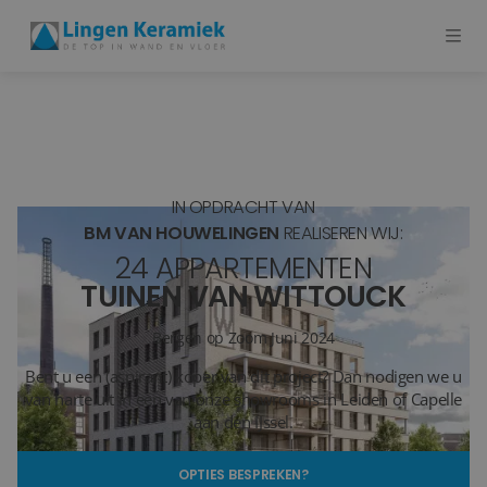
BADKAMERTEGELS
VLOERTEGELS
IN OPDRACHT VAN
PVC
BM VAN HOUWELINGEN
REALISEREN WIJ:
24 APPARTEMENTEN
MEER PRODUCTEN
TUINEN VAN WITTOUCK
SHOWROOM BEZOEKEN
Bergen op Zoom
Juni 2024
Bent u een (aspirant) koper van dit project? Dan nodigen we u
Stijlstudio's
van harte uit in een van onze showrooms in Leiden of Capelle
aan den IJssel.
Projecten
OPTIES BESPREKEN?
Inspiratie