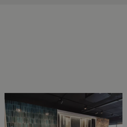
INTERESSE?
NEEM VOOR MEER INFORMATIE
CONTACT OP.
Ron Vellekoop
Directeur