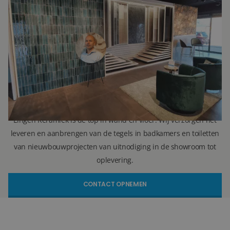
Ron Vellekoop
Directeur
071 579 43 55
010 202 15 15
(Leiden)
(Capelle aan den IJssel)
r.vellekoop@lingenkeramiek.nl
Lingen Keramiek is de top in wand en vloer. Wij verzorgen het
leveren en aanbrengen van de tegels in badkamers en toiletten
van nieuwbouwprojecten van uitnodiging in de showroom tot
oplevering.
CONTACT OPNEMEN