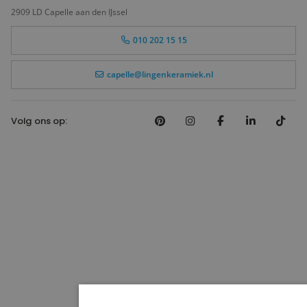
2909 LD Capelle aan den IJssel
010 202 15 15
capelle@lingenkeramiek.nl
Volg ons op: