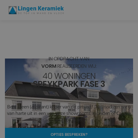
BADKAMERTEGELS
VLOERTEGELS
IN OPDRACHT VAN
PVC
VORM
REALISEERDEN WIJ:
40 WONINGEN
MEER PRODUCTEN
SPEYKPARK FASE 3
SHOWROOM BEZOEKEN
Lisse
April 2021
Bent u een (aspirant) koper van dit project? Dan nodigen we u
Stijlstudio's
van harte uit in een van onze showrooms in Leiden of Capelle
aan den IJssel.
Projecten
OPTIES BESPREKEN?
Inspiratie