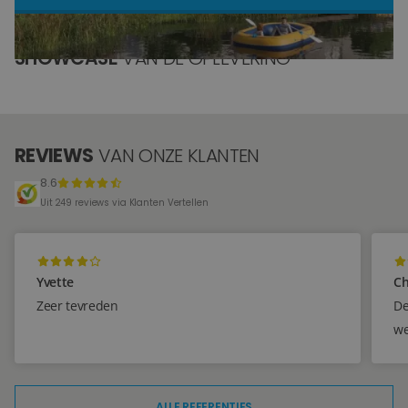
Blog
SHOWCASE
VAN DE OPLEVERING
Over ons
Locaties
REVIEWS
VAN ONZE KLANTEN
Tegelviewer
8.6
Reviews
Uit 249 reviews via Klanten Vertellen
Contact
Yvette
Ch
Zeer tevreden
De
we
ALLE REFERENTIES