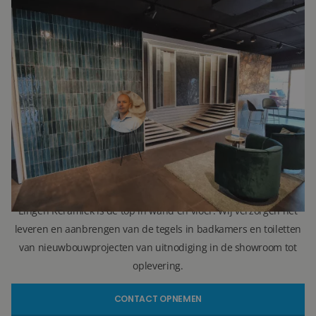
INTERESSE?
NEEM VOOR MEER INFORMATIE
CONTACT OP.
Ron Vellekoop
Directeur
071 579 43 55
010 202 15 15
(Leiden)
(Capelle aan den IJssel)
r.vellekoop@lingenkeramiek.nl
Lingen Keramiek is de top in wand en vloer. Wij verzorgen het
leveren en aanbrengen van de tegels in badkamers en toiletten
van nieuwbouwprojecten van uitnodiging in de showroom tot
oplevering.
CONTACT OPNEMEN