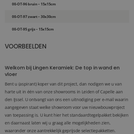
00-OT-96 bruin – 15x15cm
00-OT-97 zwart – 30x30cm
00-OT-95 grijs – 15x15cm
VOORBEELDEN
36+
FOTO'S
Welkom bij Lingen Keramiek: De top in wand en
vloer
Bent u (aspirant) koper van dit project, dan nodigen we u van
harte uit in één van onze showrooms in Leiden of Capelle aan
den IJssel. U ontvangt van ons een uitnodiging per e-mail waarin
aangegeven staat welke showroom voor uw nieuwbouwproject
van toepassing is. U kunt hier het standaardtegelpakket bekijken
en daarnaast laten wij u graag alle mogelijkheden zien,
waaronder onze aantrekkelijk geprijsde selectiepakketten.