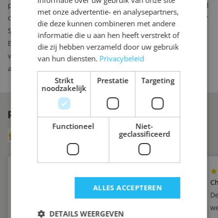
informatie over uw gebruik van onze site
plafond gemaakt, ook het kastinterieur wordt volledig afgestemd
met onze advertentie- en analysepartners,
op uw wensen. Wilt u planken, roedes, lades… waar en hoeveel?
die deze kunnen combineren met andere
Samen stellen we een kast samen die perfect voor u zal werken.
informatie die u aan hen heeft verstrekt of
En mocht u over een aantal jaren toch nog iets willen
die zij hebben verzameld door uw gebruik
veranderen aan het kastinterieur, dan kunt u bij ons
van hun diensten.
Privacybeleid
aanvullende lades of planken bestellen.
Strikt
Prestatie
Targeting
noodzakelijk
REVIEWS
VAN ONZE KLANTEN
Functioneel
Niet-
8.6
geclassificeerd
Uit 249 reviews via Klanten Vertellen
Yvette
Ch
ALLES ACCEPTEREN
Zeer tevreden
De
we
DETAILS WEERGEVEN