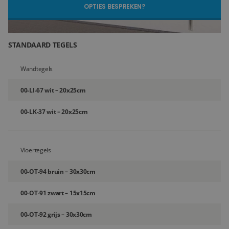
OPTIES BESPREKEN?
Blog
Over ons
STANDAARD TEGELS
Locaties
Wandtegels
Tegelviewer
00-LI-67 wit – 20x25cm
Reviews
00-LK-37 wit – 20x25cm
Contact
Vloertegels
00-OT-94 bruin – 30x30cm
00-OT-91 zwart – 15x15cm
00-OT-92 grijs – 30x30cm