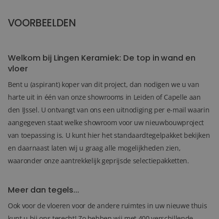
VOORBEELDEN
36+
FOTO'S
Welkom bij Lingen Keramiek: De top in wand en
vloer
Bent u (aspirant) koper van dit project, dan nodigen we u van
harte uit in één van onze showrooms in Leiden of Capelle aan
den IJssel. U ontvangt van ons een uitnodiging per e-mail waarin
aangegeven staat welke showroom voor uw nieuwbouwproject
van toepassing is. U kunt hier het standaardtegelpakket bekijken
en daarnaast laten wij u graag alle mogelijkheden zien,
waaronder onze aantrekkelijk geprijsde selectiepakketten.
Meer dan tegels...
Ook voor de vloeren voor de andere ruimtes in uw nieuwe thuis
kunt u bij ons terecht! Zo hebben wij met 400 verschillende