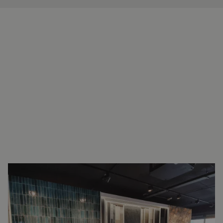
INTERESSE?
NEEM VOOR MEER INFORMATIE
CONTACT OP.
Ron Vellekoop
Directeur