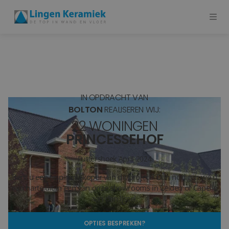
BADKAMERTEGELS
VLOERTEGELS
IN OPDRACHT VAN
PVC
BOLTON
REALISEREN WIJ:
22 WONINGEN
MEER PRODUCTEN
PRINCESSEHOF
SHOWROOM BEZOEKEN
Puttershoek
April 2024
Bent u een (aspirant) koper van dit project? Dan nodigen we u
Stijlstudio's
van harte uit in een van onze showrooms in Leiden of Capelle
aan den IJssel.
Projecten
OPTIES BESPREKEN?
Inspiratie