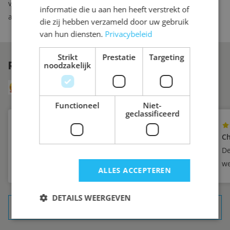
veranderen aan het kastinterieur, dan kunt u bij ons
informatie die u aan hen heeft verstrekt of
aanvullende lades of planken bestellen.
die zij hebben verzameld door uw gebruik
van hun diensten.
Privacybeleid
Strikt
Prestatie
Targeting
REVIEWS
VAN ONZE KLANTEN
noodzakelijk
8.6
Uit 249 reviews via Klanten Vertellen
Functioneel
Niet-
geclassificeerd
Yvette
Ch
Zeer tevreden
De
we
ALLES ACCEPTEREN
DETAILS WEERGEVEN
ALLE REFERENTIES