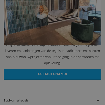
071 579 43 55
010 202 15 15
(Leiden)
(Capelle aan den IJssel)
r.vellekoop@lingenkeramiek.nl
Lingen Keramiek is de top in wand en vloer. Wij verzorgen het
leveren en aanbrengen van de tegels in badkamers en toiletten
van nieuwbouwprojecten van uitnodiging in de showroom tot
oplevering.
CONTACT OPNEMEN
Badkamertegels