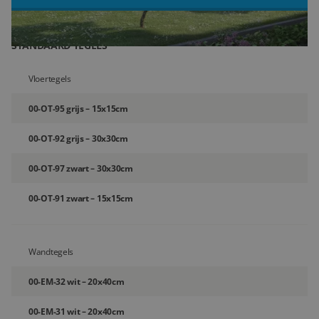
Blog
STANDAARD TEGELS
Over ons
Vloertegels
Locaties
00-OT-95 grijs – 15x15cm
Tegelviewer
00-OT-92 grijs – 30x30cm
Reviews
00-OT-97 zwart – 30x30cm
Contact
00-OT-91 zwart – 15x15cm
Wandtegels
00-EM-32 wit – 20x40cm
00-EM-31 wit – 20x40cm