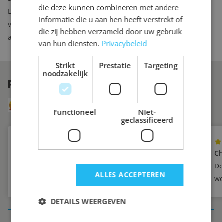
die deze kunnen combineren met andere
En mocht u over een aantal jaren toch nog iets willen
informatie die u aan hen heeft verstrekt of
veranderen aan het kastinterieur, dan kunt u bij ons
die zij hebben verzameld door uw gebruik
aanvullende lades of planken bestellen.
van hun diensten.
Privacybeleid
Strikt
Prestatie
Targeting
noodzakelijk
REVIEWS
VAN ONZE KLANTEN
8.6
Uit 249 reviews via Klanten Vertellen
Functioneel
Niet-
geclassificeerd
Yvette
Ch
Zeer tevreden
De
ALLES ACCEPTEREN
we
DETAILS WEERGEVEN
ALLE REFERENTIES