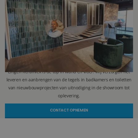
Ron Vellekoop
Directeur
071 579 43 55
010 202 15 15
(Leiden)
(Capelle aan den IJssel)
r.vellekoop@lingenkeramiek.nl
Lingen Keramiek is de top in wand en vloer. Wij verzorgen het
leveren en aanbrengen van de tegels in badkamers en toiletten
van nieuwbouwprojecten van uitnodiging in de showroom tot
oplevering.
CONTACT OPNEMEN