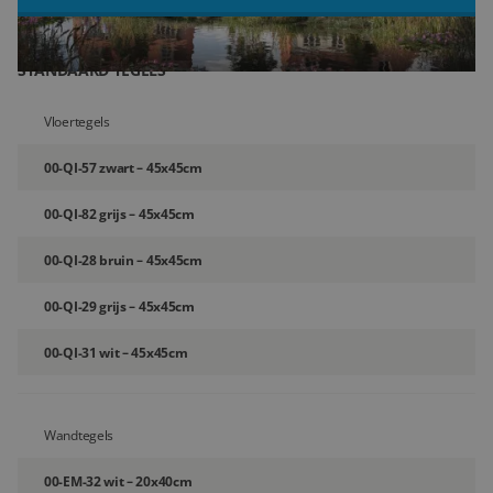
Blog
STANDAARD TEGELS
Over ons
Vloertegels
Locaties
00-QI-57 zwart – 45x45cm
Tegelviewer
00-QI-82 grijs – 45x45cm
Reviews
00-QI-28 bruin – 45x45cm
Contact
00-QI-29 grijs – 45x45cm
00-QI-31 wit – 45x45cm
Wandtegels
00-EM-32 wit – 20x40cm