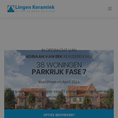
BADKAMERTEGELS
VLOERTEGELS
IN OPDRACHT VAN
PVC
ADRIAAN VAN ERK
REALISEREN WIJ:
38 WONINGEN
MEER PRODUCTEN
PARKRIJK FASE 7
SHOWROOM BEZOEKEN
Waddinxveen
April 2024
Bent u een (aspirant) koper van dit project? Dan nodigen we u
Stijlstudio's
van harte uit in een van onze showrooms in Leiden of Capelle
aan den IJssel.
Projecten
OPTIES BESPREKEN?
Inspiratie