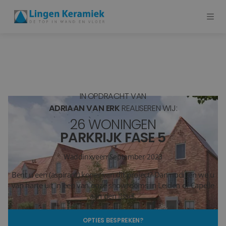
BADKAMERTEGELS
VLOERTEGELS
IN OPDRACHT VAN
PVC
ADRIAAN VAN ERK
REALISEREN WIJ:
26 WONINGEN
MEER PRODUCTEN
PARKRIJK FASE 5
SHOWROOM BEZOEKEN
Waddinxveen
September 2023
Bent u een (aspirant) koper van dit project? Dan nodigen we u
Stijlstudio's
van harte uit in een van onze showrooms in Leiden of Capelle
aan den IJssel.
Projecten
OPTIES BESPREKEN?
Inspiratie