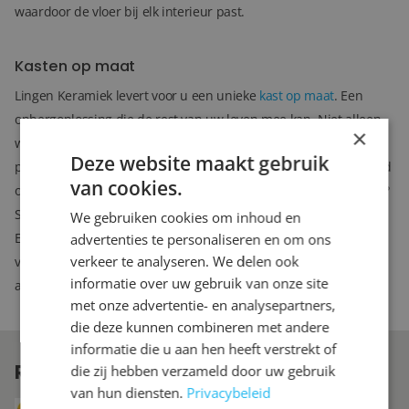
waardoor de vloer bij elk interieur past.
Kasten op maat
Lingen Keramiek levert voor u een unieke
kast op maat
. Een
opbergoplossing die de rest van uw leven mee kan. Niet alleen
×
wordt de kast precies pas van wand tot wand en van vloer tot
Deze website maakt gebruik
plafond gemaakt, ook het kastinterieur wordt volledig afgestemd
van cookies.
op uw wensen. Wilt u planken, roedes, lades… waar en hoeveel?
Samen stellen we een kast samen die perfect voor u zal werken.
We gebruiken cookies om inhoud en
En mocht u over een aantal jaren toch nog iets willen
advertenties te personaliseren en om ons
verkeer te analyseren. We delen ook
veranderen aan het kastinterieur, dan kunt u bij ons
informatie over uw gebruik van onze site
aanvullende lades of planken bestellen.
met onze advertentie- en analysepartners,
die deze kunnen combineren met andere
informatie die u aan hen heeft verstrekt of
REVIEWS
VAN ONZE KLANTEN
die zij hebben verzameld door uw gebruik
van hun diensten.
Privacybeleid
8.6