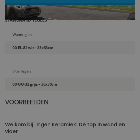
Blog
STANDAARD TEGELS
Over ons
Wandtegels
Locaties
00-EL-82 wit – 25x33cm
Tegelviewer
Reviews
Vloertegels
Contact
00-OQ-32 grijs – 30x30cm
VOORBEELDEN
36+
FOTO'S
Welkom bij Lingen Keramiek: De top in wand en
vloer