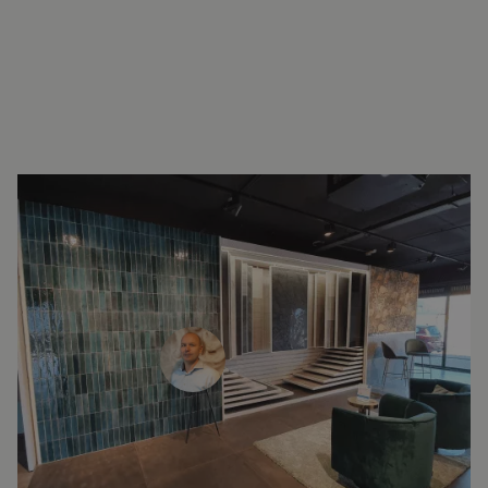
INTERESSE?
NEEM VOOR MEER INFORMATIE
CONTACT OP.
Ron Vellekoop
Directeur
071 579 43 55
010 202 15 15
(Leiden)
(Capelle aan den IJssel)
r.vellekoop@lingenkeramiek.nl