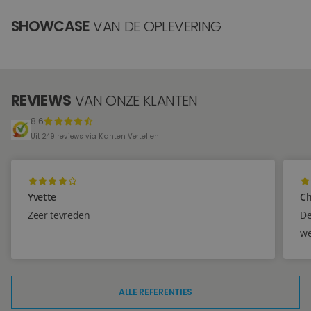
SHOWCASE
VAN DE OPLEVERING
REVIEWS
VAN ONZE KLANTEN
8.6
Uit 249 reviews via Klanten Vertellen
Yvette
Ch
Zeer tevreden
De
we
ALLE REFERENTIES