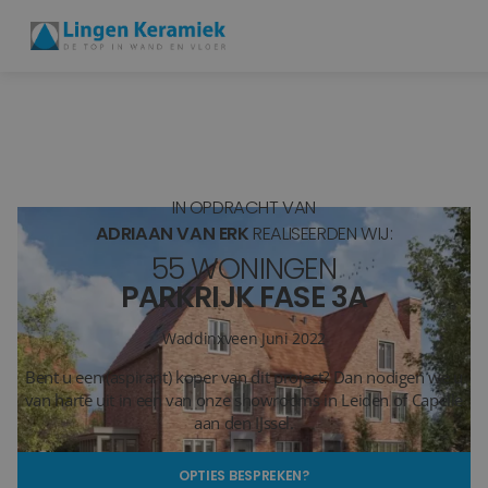
BADKAMERTEGELS
VLOERTEGELS
IN OPDRACHT VAN
PVC
ADRIAAN VAN ERK
REALISEERDEN WIJ:
55 WONINGEN
MEER PRODUCTEN
PARKRIJK FASE 3A
SHOWROOM BEZOEKEN
Waddinxveen
Juni 2022
Bent u een (aspirant) koper van dit project? Dan nodigen we u
Stijlstudio's
van harte uit in een van onze showrooms in Leiden of Capelle
aan den IJssel.
Projecten
OPTIES BESPREKEN?
Inspiratie