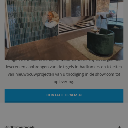
Directeur
071 579 43 55
010 202 15 15
(Leiden)
(Capelle aan den IJssel)
r.vellekoop@lingenkeramiek.nl
Lingen Keramiek is de top in wand en vloer. Wij verzorgen het
leveren en aanbrengen van de tegels in badkamers en toiletten
van nieuwbouwprojecten van uitnodiging in de showroom tot
oplevering.
CONTACT OPNEMEN
Badkamertegels