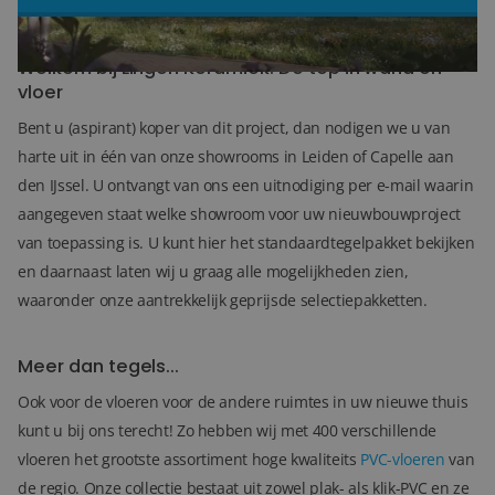
Blog
Welkom bij Lingen Keramiek: De top in wand en
vloer
Over ons
Bent u (aspirant) koper van dit project, dan nodigen we u van
Locaties
harte uit in één van onze showrooms in Leiden of Capelle aan
den IJssel. U ontvangt van ons een uitnodiging per e-mail waarin
Tegelviewer
aangegeven staat welke showroom voor uw nieuwbouwproject
Reviews
van toepassing is. U kunt hier het standaardtegelpakket bekijken
en daarnaast laten wij u graag alle mogelijkheden zien,
Contact
waaronder onze aantrekkelijk geprijsde selectiepakketten.
Meer dan tegels...
Ook voor de vloeren voor de andere ruimtes in uw nieuwe thuis
kunt u bij ons terecht! Zo hebben wij met 400 verschillende
vloeren het grootste assortiment hoge kwaliteits
PVC-vloeren
van
de regio. Onze collectie bestaat uit zowel plak- als klik-PVC en ze