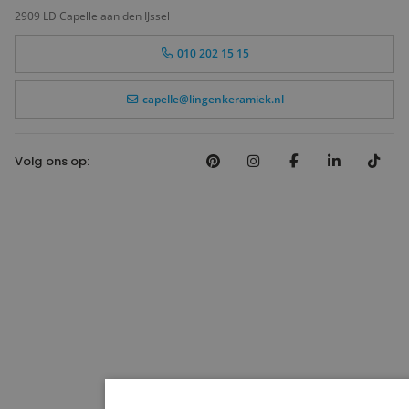
2909 LD Capelle aan den IJssel
010 202 15 15
capelle@lingenkeramiek.nl
Volg ons op: