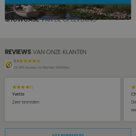
Blog
SHOWCASE
VAN DE OPLEVERING
Over ons
Locaties
REVIEWS
VAN ONZE KLANTEN
Tegelviewer
8.6
Reviews
Uit 249 reviews via Klanten Vertellen
Contact
Yvette
Ch
Zeer tevreden
De
we
ALLE REFERENTIES