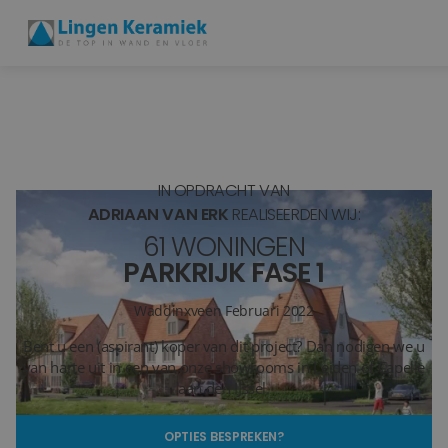
BADKAMERTEGELS
VLOERTEGELS
IN OPDRACHT VAN
PVC
ADRIAAN VAN ERK
REALISEERDEN WIJ:
61 WONINGEN
MEER PRODUCTEN
PARKRIJK FASE 1
SHOWROOM BEZOEKEN
Waddinxveen
Februari 2022
Bent u een (aspirant) koper van dit project? Dan nodigen we u
Stijlstudio's
van harte uit in een van onze showrooms in Leiden of Capelle
aan den IJssel.
Projecten
OPTIES BESPREKEN?
Inspiratie