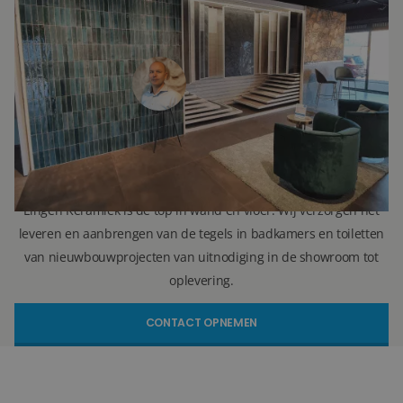
Ron Vellekoop
Directeur
071 579 43 55
010 202 15 15
(Leiden)
(Capelle aan den IJssel)
r.vellekoop@lingenkeramiek.nl
Lingen Keramiek is de top in wand en vloer. Wij verzorgen het
leveren en aanbrengen van de tegels in badkamers en toiletten
van nieuwbouwprojecten van uitnodiging in de showroom tot
oplevering.
CONTACT OPNEMEN