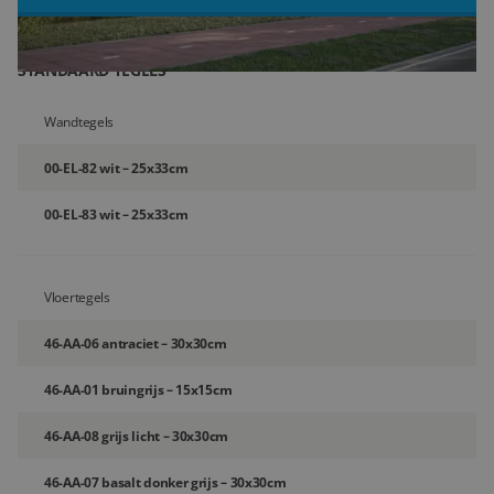
Blog
STANDAARD TEGELS
Over ons
Wandtegels
Locaties
00-EL-82 wit – 25x33cm
Tegelviewer
00-EL-83 wit – 25x33cm
Reviews
Contact
Vloertegels
46-AA-06 antraciet – 30x30cm
46-AA-01 bruingrijs – 15x15cm
46-AA-08 grijs licht – 30x30cm
46-AA-07 basalt donker grijs – 30x30cm