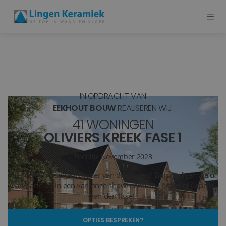
BADKAMERTEGELS
VLOERTEGELS
IN OPDRACHT VAN
PVC
EEKHOUT BOUW
REALISEREN WIJ:
41 WONINGEN
MEER PRODUCTEN
OLIVIERS KREEK FASE 1
SHOWROOM BEZOEKEN
Poeldijk
November 2023
Bent u een (aspirant) koper van dit project? Dan nodigen we u
Stijlstudio's
van harte uit in een van onze showrooms in Leiden of Capelle
aan den IJssel.
Projecten
OPTIES BESPREKEN?
Inspiratie