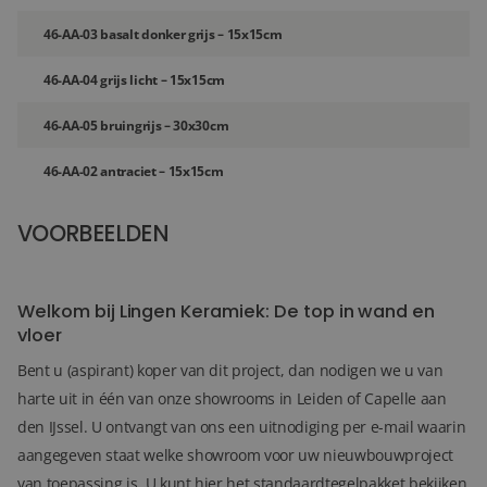
46-AA-03 basalt donker grijs – 15x15cm
46-AA-04 grijs licht – 15x15cm
46-AA-05 bruingrijs – 30x30cm
46-AA-02 antraciet – 15x15cm
VOORBEELDEN
36+
FOTO'S
Welkom bij Lingen Keramiek: De top in wand en
vloer
Bent u (aspirant) koper van dit project, dan nodigen we u van
harte uit in één van onze showrooms in Leiden of Capelle aan
den IJssel. U ontvangt van ons een uitnodiging per e-mail waarin
aangegeven staat welke showroom voor uw nieuwbouwproject
van toepassing is. U kunt hier het standaardtegelpakket bekijken