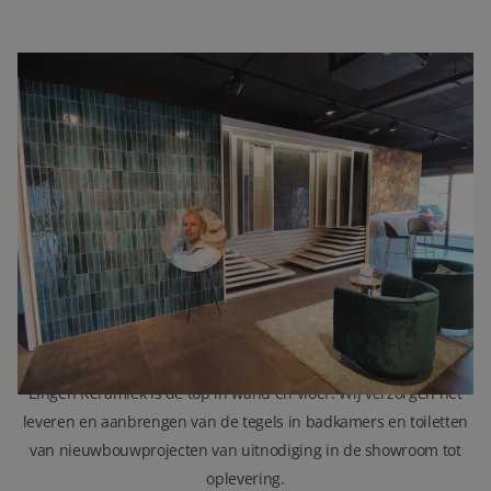
INTERESSE?
NEEM VOOR MEER INFORMATIE
CONTACT OP.
Ron Vellekoop
Directeur
071 579 43 55
010 202 15 15
(Leiden)
(Capelle aan den IJssel)
r.vellekoop@lingenkeramiek.nl
Lingen Keramiek is de top in wand en vloer. Wij verzorgen het
leveren en aanbrengen van de tegels in badkamers en toiletten
van nieuwbouwprojecten van uitnodiging in de showroom tot
oplevering.