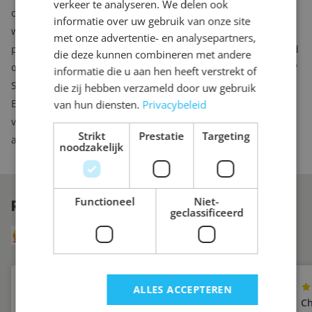
verkeer te analyseren. We delen ook
opbergoplossing die de rest van uw leven mee kan. Niet alleen
informatie over uw gebruik van onze site
wordt de kast precies pas van wand tot wand en van vloer tot
met onze advertentie- en analysepartners,
plafond gemaakt, ook het kastinterieur wordt volledig afgestemd
die deze kunnen combineren met andere
op uw wensen. Wilt u planken, roedes, lades… waar en hoeveel?
informatie die u aan hen heeft verstrekt of
Samen stellen we een kast samen die perfect voor u zal werken.
die zij hebben verzameld door uw gebruik
En mocht u over een aantal jaren toch nog iets willen
van hun diensten.
Privacybeleid
veranderen aan het kastinterieur, dan kunt u bij ons
Strikt
Prestatie
Targeting
aanvullende lades of planken bestellen.
noodzakelijk
Functioneel
Niet-
REVIEWS
VAN ONZE KLANTEN
geclassificeerd
8.6
Uit 249 reviews via Klanten Vertellen
ALLES ACCEPTEREN
Yvette
Ch