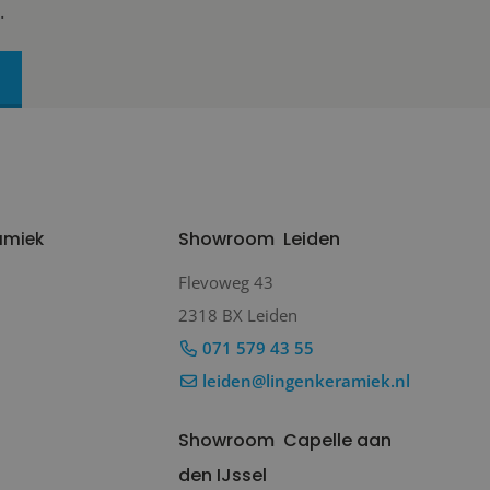
.
Showroom
Leiden
amiek
Flevoweg 43
2318 BX Leiden
071 579 43 55
leiden@lingenkeramiek.nl
Showroom
Capelle aan
den IJssel