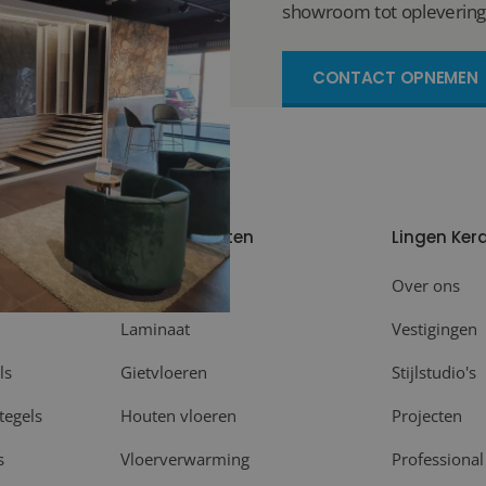
showroom tot oplevering
CONTACT OPNEMEN
Meer producten
Lingen Ker
Plinten
Over ons
Laminaat
Vestigingen
ls
Gietvloeren
Stijlstudio's
tegels
Houten vloeren
Projecten
s
Vloerverwarming
Professional