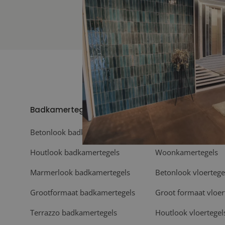
Badkamertegels
Vloeren
Betonlook badkamertegels
Vloertegels
Houtlook badkamertegels
Woonkamertegels
Marmerlook badkamertegels
Betonlook vloertege
Grootformaat badkamertegels
Groot formaat vloer
Terrazzo badkamertegels
Houtlook vloertegel