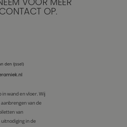
NEEM VOOR MEER
 CONTACT OP.
an den IJssel)
eramiek.nl
 in wand en vloer. Wij
n aanbrengen van de
iletten van
uitnodiging in de