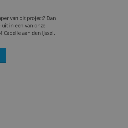
oper van dit project? Dan
 uit in een van onze
 Capelle aan den IJssel.
N
36+
FOTO'S