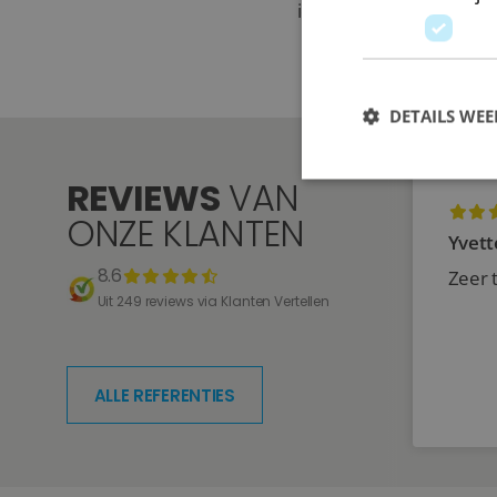
iets willen veranderen a
DETAILS WE
REVIEWS
VAN
ONZE KLANTEN
Yvett
8.6
Zeer 
Uit 249 reviews via Klanten Vertellen
ALLE REFERENTIES