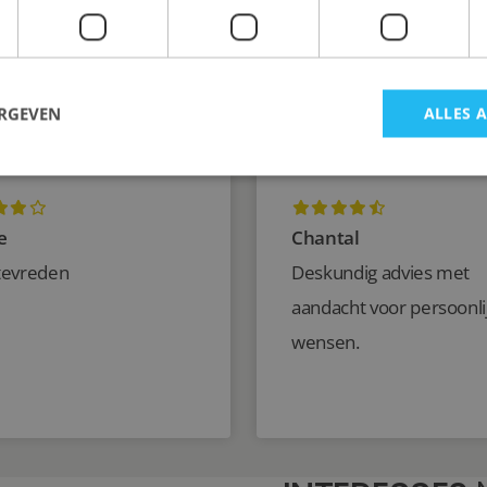
an het kastinterieur, dan kunt u bij ons aanvullende lades of 
ERGEVEN
ALLES 
e
Chantal
tevreden
Deskundig advies met
aandacht voor persoonli
wensen.