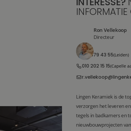
INTERESSE?
INFORMATIE
Ron Vellekoop
Directeur
071 579 43 55
(Leiden)
010 202 15 15
(Capelle a
r.vellekoop@lingenk
Lingen Keramiek is de top
verzorgen het leveren e
tegels in badkamers en to
nieuwbouwprojecten van 