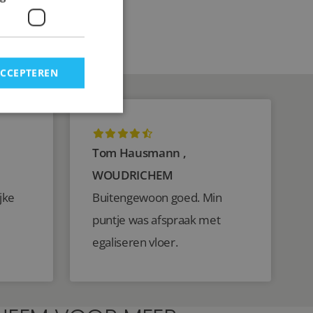
planken bestellen.
ACCEPTEREN
Tom Hausmann ,
WOUDRICHEM
jke
Buitengewoon goed. Min
puntje was afspraak met
egaliseren vloer.