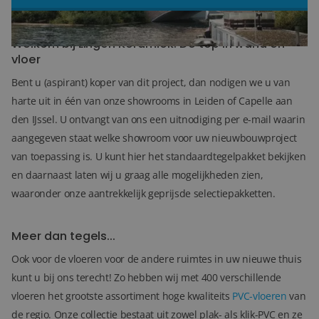
Blog
Welkom bij Lingen Keramiek: De top in wand en
vloer
Over ons
Bent u (aspirant) koper van dit project, dan nodigen we u van
Locaties
harte uit in één van onze showrooms in Leiden of Capelle aan
den IJssel. U ontvangt van ons een uitnodiging per e-mail waarin
Tegelviewer
aangegeven staat welke showroom voor uw nieuwbouwproject
Reviews
van toepassing is. U kunt hier het standaardtegelpakket bekijken
en daarnaast laten wij u graag alle mogelijkheden zien,
Contact
waaronder onze aantrekkelijk geprijsde selectiepakketten.
Meer dan tegels...
Ook voor de vloeren voor de andere ruimtes in uw nieuwe thuis
kunt u bij ons terecht! Zo hebben wij met 400 verschillende
vloeren het grootste assortiment hoge kwaliteits
PVC-vloeren
van
de regio. Onze collectie bestaat uit zowel plak- als klik-PVC en ze