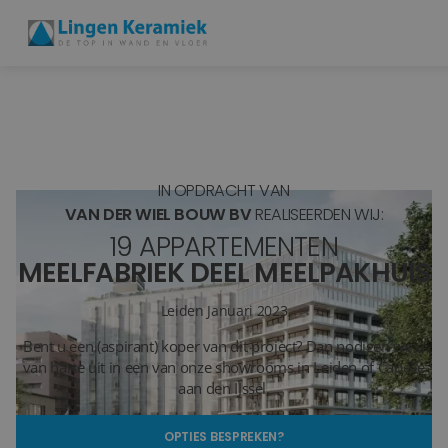
BADKAMERTEGELS
VLOERTEGELS
IN OPDRACHT VAN
PVC
VAN DER WIEL BOUW BV
REALISEERDEN WIJ:
19 APPARTEMENTEN
MEER PRODUCTEN
MEELFABRIEK DEEL MEELPAKHUIS
SHOWROOM BEZOEKEN
Leiden
Januari 2023
Bent u een (aspirant) koper van dit project? Dan nodigen we u
Stijlstudio's
van harte uit in een van onze showrooms in Leiden of Capelle
aan den IJssel.
Projecten
OPTIES BESPREKEN?
Inspiratie