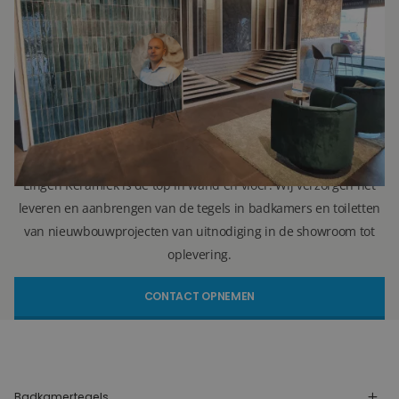
Directeur
071 579 43 55
010 202 15 15
(Leiden)
(Capelle aan den IJssel)
r.vellekoop@lingenkeramiek.nl
Lingen Keramiek is de top in wand en vloer. Wij verzorgen het
leveren en aanbrengen van de tegels in badkamers en toiletten
van nieuwbouwprojecten van uitnodiging in de showroom tot
oplevering.
CONTACT OPNEMEN
Badkamertegels