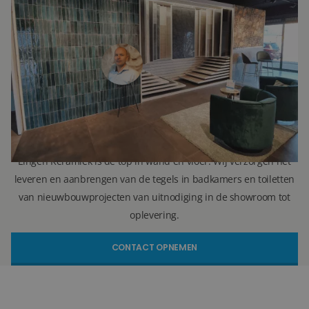
Ron Vellekoop
Directeur
071 579 43 55
010 202 15 15
(Leiden)
(Capelle aan den IJssel)
r.vellekoop@lingenkeramiek.nl
Lingen Keramiek is de top in wand en vloer. Wij verzorgen het
leveren en aanbrengen van de tegels in badkamers en toiletten
van nieuwbouwprojecten van uitnodiging in de showroom tot
oplevering.
CONTACT OPNEMEN