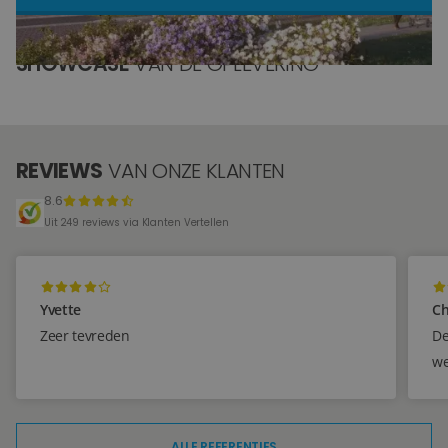
Blog
SHOWCASE
VAN DE OPLEVERING
Over ons
Locaties
REVIEWS
VAN ONZE KLANTEN
Tegelviewer
8.6
Reviews
Uit 249 reviews via Klanten Vertellen
Contact
Yvette
Ch
Zeer tevreden
De
we
ALLE REFERENTIES