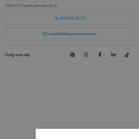
2909 LD Capelle aan den IJssel
010 202 15 15
capelle@lingenkeramiek.nl
Volg ons op: