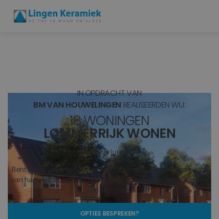
BADKAMERTEGELS
VLOERTEGELS
IN OPDRACHT VAN
PVC
BM VAN HOUWELINGEN
REALISEERDEN WIJ:
18 WONINGEN
MEER PRODUCTEN
LOMMERRIJK WONEN
SHOWROOM BEZOEKEN
Sleeuwijk
Juni 2021
Bent u een (aspirant) koper van dit project? Dan nodigen we u
Stijlstudio's
van harte uit in een van onze showrooms in Leiden of Capelle
aan den IJssel.
Projecten
OPTIES BESPREKEN?
Inspiratie