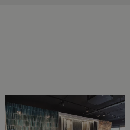
INTERESSE?
NEEM VOOR MEER INFORMATIE
CONTACT OP.
Ron Vellekoop
Directeur