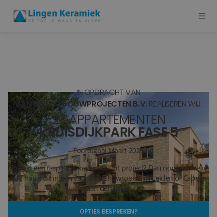
BADKAMERTEGELS
VLOERTEGELS
IN OPDRACHT VAN
PVC
VAN MIERLO BOUWPROJECTEN B.V.
REALISEREN WIJ:
23 APPARTEMENTEN
MEER PRODUCTEN
KRUISDIJKPARK FASE 5
SHOWROOM BEZOEKEN
Poortugaal
Maart 2026
Bent u een (aspirant) koper van dit project? Dan nodigen we u
Stijlstudio's
van harte uit in een van onze showrooms in Leiden of Capelle
aan den IJssel.
Projecten
OPTIES BESPREKEN?
Inspiratie