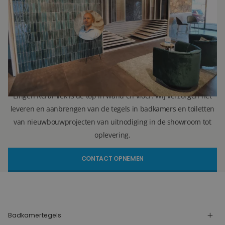
071 579 43 55
010 202 15 15
(Leiden)
(Capelle aan den IJssel)
r.vellekoop@lingenkeramiek.nl
Lingen Keramiek is de top in wand en vloer. Wij verzorgen het
leveren en aanbrengen van de tegels in badkamers en toiletten
van nieuwbouwprojecten van uitnodiging in de showroom tot
oplevering.
CONTACT OPNEMEN
Badkamertegels