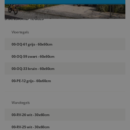
Blog
STANDAARD TEGELS
Over ons
Vloertegels
Locaties
00-OQ-61 grijs - 60x60cm
Tegelviewer
00-OQ-59 zwart - 60x60cm
Reviews
00-OQ-33 bruin - 60x60cm
Contact
00-PE-12 grijs - 60x60cm
Wandtegels
00-RV-26 wit - 30x60cm
00-RV-25 wit - 30x60cm