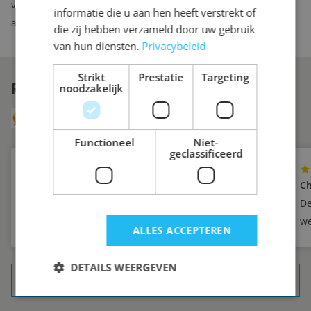
veranderen aan het kastinterieur, dan kunt u bij ons
informatie die u aan hen heeft verstrekt of
aanvullende lades of planken bestellen.
die zij hebben verzameld door uw gebruik
van hun diensten.
Privacybeleid
Strikt
Prestatie
Targeting
REVIEWS
VAN ONZE KLANTEN
noodzakelijk
8.6
Uit 249 reviews via Klanten Vertellen
Functioneel
Niet-
geclassificeerd
Yvette
Ch
Zeer tevreden
De
we
ALLES ACCEPTEREN
DETAILS WEERGEVEN
ALLE REFERENTIES