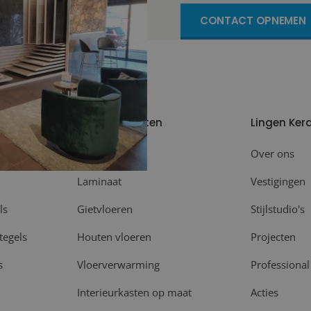
CONTACT OPNEMEN
Meer producten
Lingen Ker
Plinten
Over ons
Laminaat
Vestigingen
ls
Gietvloeren
Stijlstudio's
tegels
Houten vloeren
Projecten
s
Vloerverwarming
Professional
Interieurkasten op maat
Acties