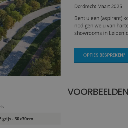
Dordrecht
Maart 2025
Bent u een (aspirant) k
nodigen we u van harte
showrooms in Leiden of
OPTIES BESPREKEN?
VOORBEELDE
ls
 grijs - 30x30cm