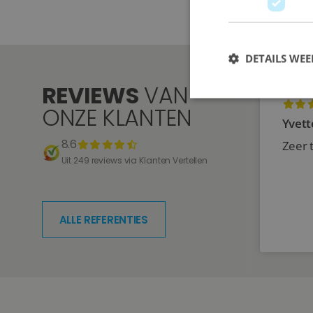
DETAILS WE
REVIEWS
VAN
ONZE KLANTEN
Yvett
8.6
Zeer 
Uit 249 reviews via Klanten Vertellen
ALLE REFERENTIES