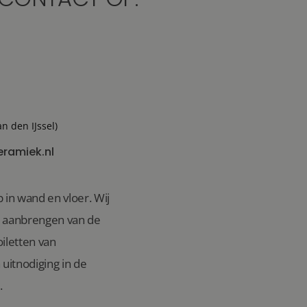
an den IJssel)
eramiek.nl
 in wand en vloer. Wij
n aanbrengen van de
iletten van
uitnodiging in de
.