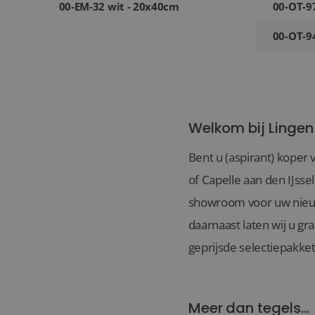
00-EM-32 wit - 20x40cm
00-OT-9
00-OT-9
Welkom bij Lingen
Bent u (aspirant) koper 
of Capelle aan den IJsse
showroom voor uw nieuwb
daarnaast laten wij u gr
geprijsde selectiepakket
Meer dan tegels...