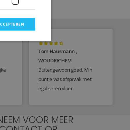
ACCEPTEREN
Tom Hausmann ,
WOUDRICHEM
jke
Buitengewoon goed. Min
puntje was afspraak met
egaliseren vloer.
NEEM VOOR MEER
 CONTACT OP.