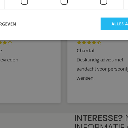
ERGEVEN
ALLES 
e
Chantal
tevreden
Deskundig advies met
aandacht voor persoonli
wensen.
INTERESSE?
INFORMATIE