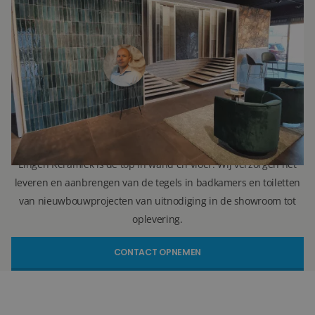
Ron Vellekoop
Directeur
071 579 43 55
010 202 15 15
(Leiden)
(Capelle aan den IJssel)
r.vellekoop@lingenkeramiek.nl
Lingen Keramiek is de top in wand en vloer. Wij verzorgen het
leveren en aanbrengen van de tegels in badkamers en toiletten
van nieuwbouwprojecten van uitnodiging in de showroom tot
oplevering.
CONTACT OPNEMEN