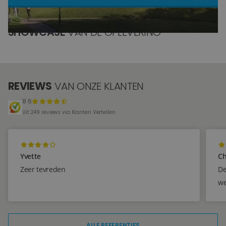
Blog
SHOWCASE
VAN DE OPLEVERING
Over ons
Locaties
REVIEWS
VAN ONZE KLANTEN
Tegelviewer
8.6
Reviews
Uit 249 reviews via Klanten Vertellen
Contact
Yvette
Ch
Zeer tevreden
De
we
ALLE REFERENTIES