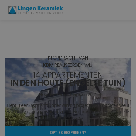
BADKAMERTEGELS
VLOERTEGELS
IN OPDRACHT VAN
PVC
KBM
REALISEERDEN WIJ:
14 APPARTEMENTEN
MEER PRODUCTEN
IN DEN HOUTE (ENGELSE TUIN)
SHOWROOM BEZOEKEN
Noordwijkerhout
Januari 2021
Bent u een (aspirant) koper van dit project? Dan nodigen we u
Stijlstudio's
van harte uit in een van onze showrooms in Leiden of Capelle
aan den IJssel.
Projecten
OPTIES BESPREKEN?
Inspiratie