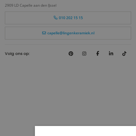
2909 LD Capelle aan den IJssel
010 202 15 15
capelle@lingenkeramiek.nl
Volg ons op: