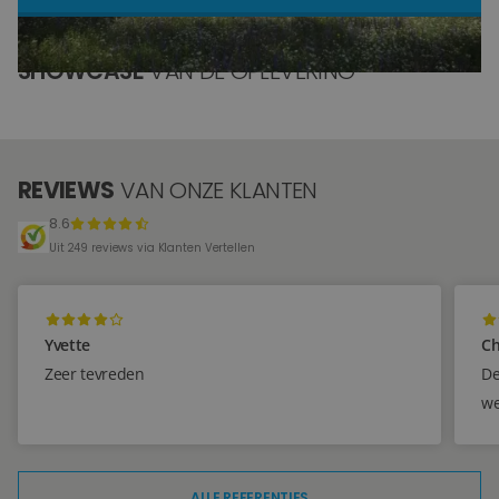
Blog
SHOWCASE
VAN DE OPLEVERING
Over ons
Locaties
REVIEWS
VAN ONZE KLANTEN
Tegelviewer
8.6
Reviews
Uit 249 reviews via Klanten Vertellen
Contact
Yvette
Ch
Zeer tevreden
De
we
ALLE REFERENTIES