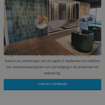
Ron Vellekoop
Directeur
071 579 43 55
010 202 15 15
(Leiden)
(Capelle aan den IJssel)
r.vellekoop@lingenkeramiek.nl
Lingen Keramiek is de top in wand en vloer. Wij verzorgen het
leveren en aanbrengen van de tegels in badkamers en toiletten
van nieuwbouwprojecten van uitnodiging in de showroom tot
oplevering.
CONTACT OPNEMEN