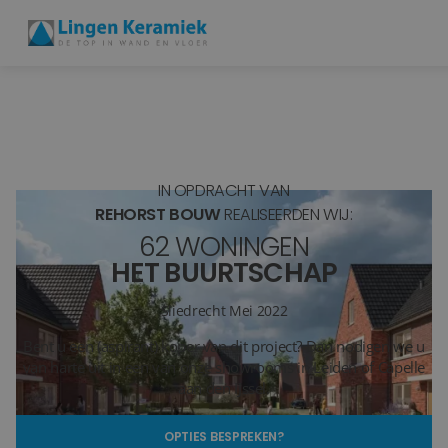
BADKAMERTEGELS
VLOERTEGELS
IN OPDRACHT VAN
PVC
REHORST BOUW
REALISEERDEN WIJ:
62 WONINGEN
MEER PRODUCTEN
HET BUURTSCHAP
SHOWROOM BEZOEKEN
Sliedrecht
Mei 2022
Bent u een (aspirant) koper van dit project? Dan nodigen we u
Stijlstudio's
van harte uit in een van onze showrooms in Leiden of Capelle
aan den IJssel.
Projecten
OPTIES BESPREKEN?
Inspiratie