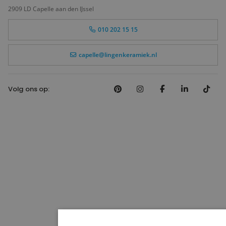
2909 LD Capelle aan den IJssel
010 202 15 15
capelle@lingenkeramiek.nl
Volg ons op: