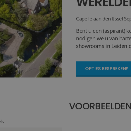
WERELDE
Capelle aan den IJssel
Se
Bent u een (aspirant) k
nodigen we u van harte
showrooms in Leiden of
OPTIES BESPREKEN?
VOORBEELDE
ls