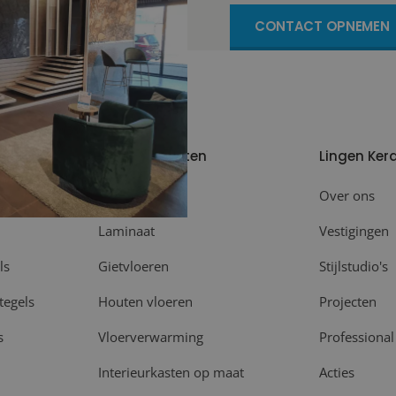
CONTACT OPNEMEN
Meer producten
Lingen Ker
Plinten
Over ons
Laminaat
Vestigingen
ls
Gietvloeren
Stijlstudio's
tegels
Houten vloeren
Projecten
s
Vloerverwarming
Professional
Interieurkasten op maat
Acties