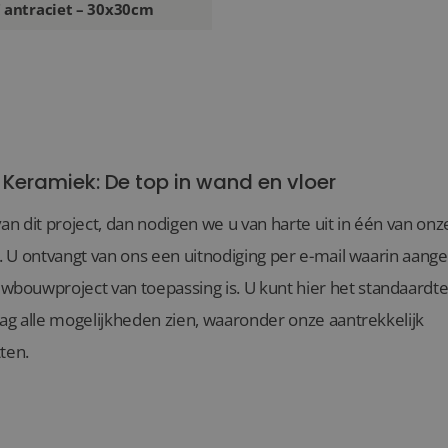
7 antraciet – 30x30cm
 Keramiek: De top in wand en vloer
van dit project, dan nodigen we u van harte uit in één van o
l. U ontvangt van ons een uitnodiging per e-mail waarin aang
ouwproject van toepassing is. U kunt hier het standaardte
aag alle mogelijkheden zien, waaronder onze aantrekkelijk
ten.