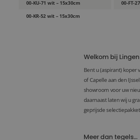
00-KU-71 wit – 15x30cm
00-FT-2
00-KR-52 wit – 15x30cm
Welkom bij Lingen
Bent u (aspirant) koper 
of Capelle aan den IJsse
showroom voor uw nieuwb
daarnaast laten wij u gr
geprijsde selectiepakket
Meer dan tegels...