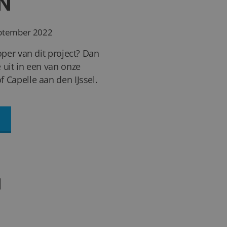
N
ptember 2022
oper van dit project? Dan
 uit in een van onze
 Capelle aan den IJssel.
N
36+
FOTO'S