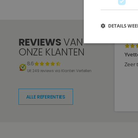
DETAILS WE
REVIEWS
VAN
ONZE KLANTEN
Yvett
8.6
Zeer 
Uit 249 reviews via Klanten Vertellen
ALLE REFERENTIES