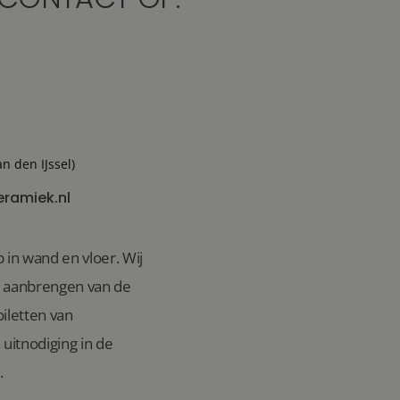
an den IJssel)
eramiek.nl
 in wand en vloer. Wij
n aanbrengen van de
iletten van
uitnodiging in de
.