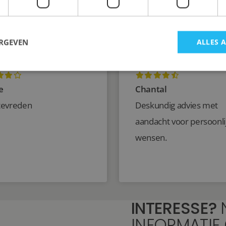
ERGEVEN
ALLES 
e
Chantal
tevreden
Deskundig advies met
aandacht voor persoonli
wensen.
INTERESSE?
INFORMATIE