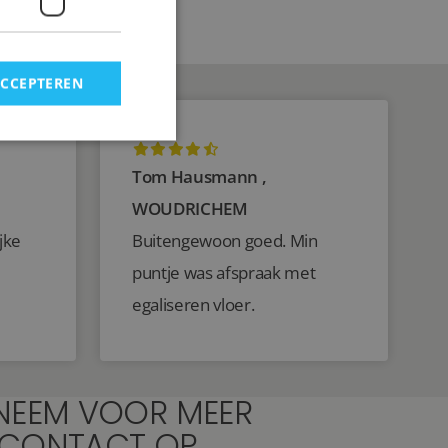
ACCEPTEREN
Tom Hausmann ,
WOUDRICHEM
jke
Buitengewoon goed. Min
puntje was afspraak met
egaliseren vloer.
NEEM VOOR MEER
 CONTACT OP.