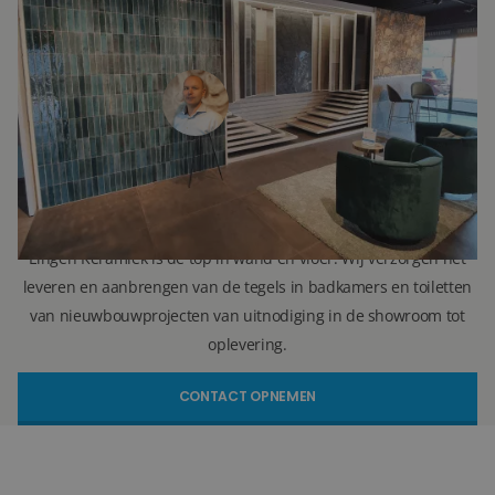
Ron Vellekoop
Directeur
071 579 43 55
010 202 15 15
(Leiden)
(Capelle aan den IJssel)
r.vellekoop@lingenkeramiek.nl
Lingen Keramiek is de top in wand en vloer. Wij verzorgen het
leveren en aanbrengen van de tegels in badkamers en toiletten
van nieuwbouwprojecten van uitnodiging in de showroom tot
oplevering.
CONTACT OPNEMEN