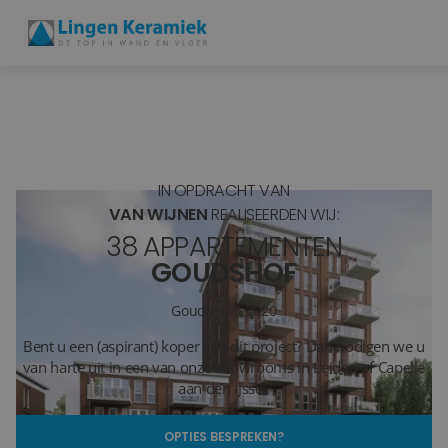
BADKAMERTEGELS
VLOERTEGELS
IN OPDRACHT VAN
PVC
VAN WIJNEN
REALISEERDEN WIJ:
38 APPARTEMENTEN
MEER PRODUCTEN
GOUDSHOF
SHOWROOM BEZOEKEN
Gouda
Juni 2020
Bent u een (aspirant) koper van dit project? Dan nodigen we u
Stijlstudio's
van harte uit in een van onze showrooms in Leiden of Capelle
aan den IJssel.
Projecten
OPTIES BESPREKEN?
Inspiratie