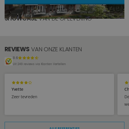
Blog
SHOWCASE
VAN DE OPLEVERING
Over ons
Locaties
REVIEWS
VAN ONZE KLANTEN
Tegelviewer
8.6
Reviews
Uit 249 reviews via Klanten Vertellen
Contact
Yvette
Ch
Zeer tevreden
De
we
ALLE REFERENTIES