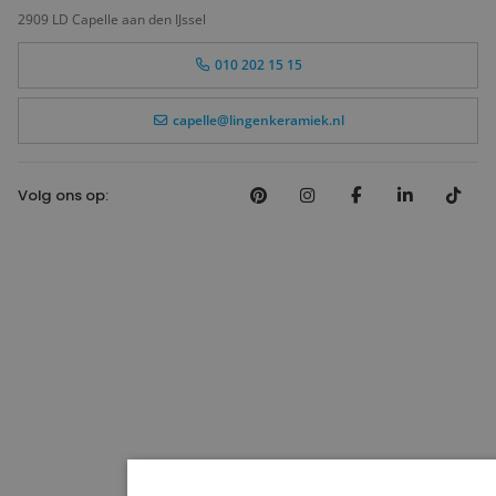
2909 LD Capelle aan den IJssel
010 202 15 15
capelle@lingenkeramiek.nl
Volg ons op: