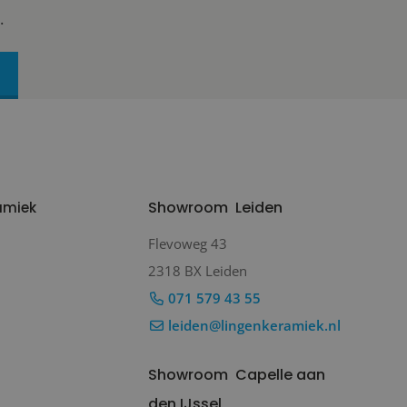
.
Showroom
Leiden
amiek
Flevoweg 43
2318 BX Leiden
071 579 43 55
leiden@lingenkeramiek.nl
Showroom
Capelle aan
den IJssel