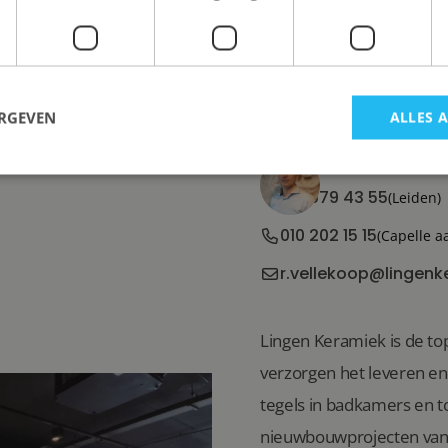
INTERESSE?
INFORMATIE
Ron Vellekoop
ERGEVEN
ALLES 
Directeur
071 579 43 55
(Leiden)
010 202 15 15
(Capelle a
r.vellekoop@lingenk
Lingen Keramiek is de top
verzorgen het leveren e
tegels in badkamers en to
nieuwbouwprojecten van 