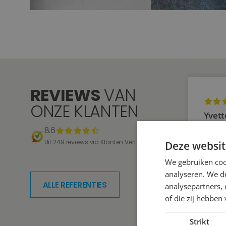
REVIEWS
VAN
ONZE KLANTEN
Yvett
8.6
Zeer 
Uit 249 reviews via Klanten Vertellen
Deze websit
We gebruiken coo
analyseren. We de
ALLE REFERENTIES
analysepartners,
of die zij hebbe
Strikt