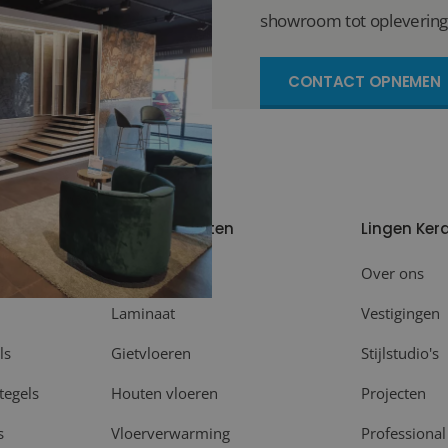
showroom tot oplevering
CONTACT OPNEMEN
Meer producten
Lingen Ker
Plinten
Over ons
Laminaat
Vestigingen
ls
Gietvloeren
Stijlstudio's
tegels
Houten vloeren
Projecten
s
Vloerverwarming
Professional