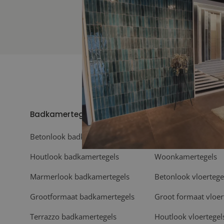
Badkamertegels
Vloeren
Betonlook badkamertegels
Vloertegels
Houtlook badkamertegels
Woonkamertegels
Marmerlook badkamertegels
Betonlook vloertege
Grootformaat badkamertegels
Groot formaat vloer
Terrazzo badkamertegels
Houtlook vloertegel