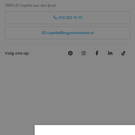
2909 LD Capelle aan den IJssel
010 202 15 15
capelle@lingenkeramiek.nl
Volg ons op: