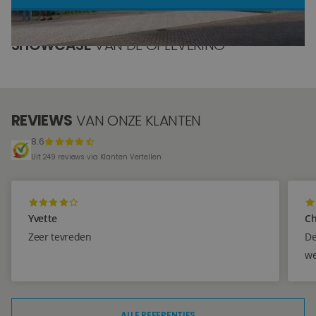
Blog
SHOWCASE
VAN DE OPLEVERING
Over ons
Locaties
REVIEWS
VAN ONZE KLANTEN
Tegelviewer
8.6
Reviews
Uit 249 reviews via Klanten Vertellen
Contact
Yvette
Ch
Zeer tevreden
De
we
ALLE REFERENTIES