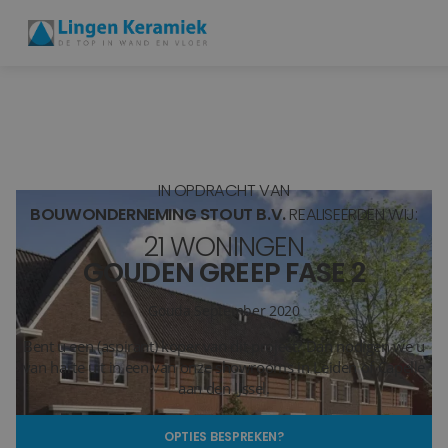
BADKAMERTEGELS
VLOERTEGELS
IN OPDRACHT VAN
PVC
BOUWONDERNEMING STOUT B.V.
REALISEERDEN WIJ:
21 WONINGEN
MEER PRODUCTEN
GOUDEN GREEP FASE 2
SHOWROOM BEZOEKEN
Gouda
September 2020
Bent u een (aspirant) koper van dit project? Dan nodigen we u
Stijlstudio's
van harte uit in een van onze showrooms in Leiden of Capelle
aan den IJssel.
Projecten
OPTIES BESPREKEN?
Inspiratie