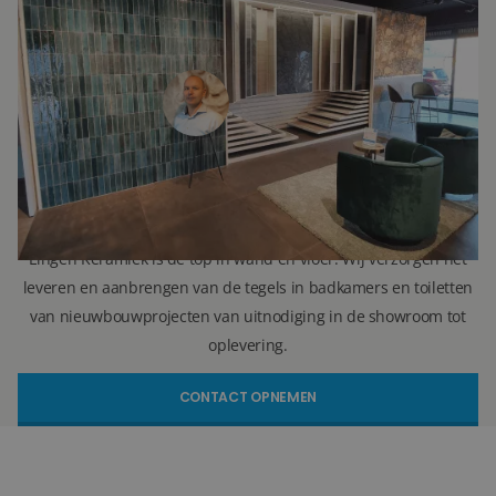
Ron Vellekoop
Directeur
071 579 43 55
010 202 15 15
(Leiden)
(Capelle aan den IJssel)
r.vellekoop@lingenkeramiek.nl
Lingen Keramiek is de top in wand en vloer. Wij verzorgen het
leveren en aanbrengen van de tegels in badkamers en toiletten
van nieuwbouwprojecten van uitnodiging in de showroom tot
oplevering.
CONTACT OPNEMEN