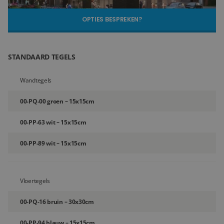
Blog
OPTIES BESPREKEN?
Over ons
STANDAARD TEGELS
Locaties
Wandtegels
Tegelviewer
00-PQ-00 groen – 15x15cm
Reviews
00-PP-63 wit – 15x15cm
Contact
00-PP-89 wit – 15x15cm
Vloertegels
00-PQ-16 bruin – 30x30cm
00-PP-94 blauw – 15x15cm