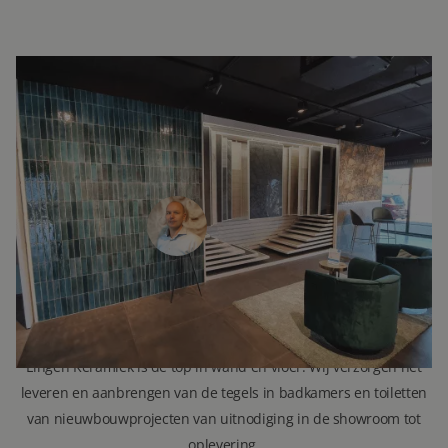
INTERESSE?
NEEM VOOR MEER INFORMATIE
CONTACT OP.
Ron Vellekoop
Directeur
071 579 43 55
010 202 15 15
(Leiden)
(Capelle aan den IJssel)
r.vellekoop@lingenkeramiek.nl
Lingen Keramiek is de top in wand en vloer. Wij verzorgen het
leveren en aanbrengen van de tegels in badkamers en toiletten
van nieuwbouwprojecten van uitnodiging in de showroom tot
oplevering.