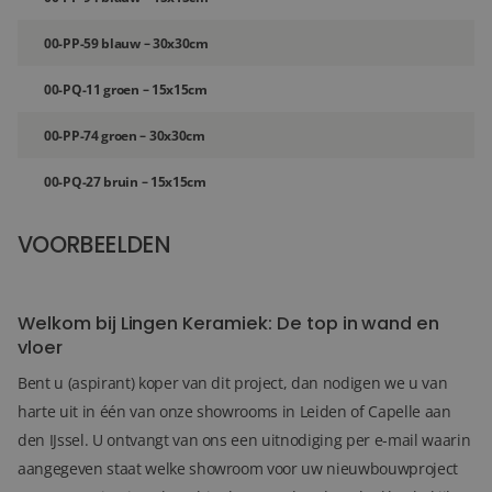
00-PP-59 blauw – 30x30cm
00-PQ-11 groen – 15x15cm
00-PP-74 groen – 30x30cm
00-PQ-27 bruin – 15x15cm
VOORBEELDEN
36+
FOTO'S
Welkom bij Lingen Keramiek: De top in wand en
vloer
Bent u (aspirant) koper van dit project, dan nodigen we u van
harte uit in één van onze showrooms in Leiden of Capelle aan
den IJssel. U ontvangt van ons een uitnodiging per e-mail waarin
aangegeven staat welke showroom voor uw nieuwbouwproject