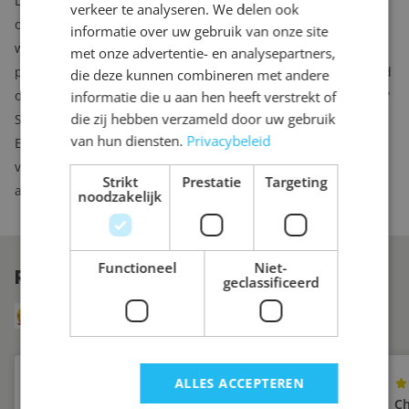
Lingen Keramiek levert voor u een unieke
kast op maat
. Een
verkeer te analyseren. We delen ook
opbergoplossing die de rest van uw leven mee kan. Niet alleen
informatie over uw gebruik van onze site
wordt de kast precies pas van wand tot wand en van vloer tot
met onze advertentie- en analysepartners,
plafond gemaakt, ook het kastinterieur wordt volledig afgestemd
die deze kunnen combineren met andere
op uw wensen. Wilt u planken, roedes, lades… waar en hoeveel?
informatie die u aan hen heeft verstrekt of
die zij hebben verzameld door uw gebruik
Samen stellen we een kast samen die perfect voor u zal werken.
van hun diensten.
Privacybeleid
En mocht u over een aantal jaren toch nog iets willen
veranderen aan het kastinterieur, dan kunt u bij ons
Strikt
Prestatie
Targeting
aanvullende lades of planken bestellen.
noodzakelijk
Functioneel
Niet-
REVIEWS
VAN ONZE KLANTEN
geclassificeerd
8.6
Uit 249 reviews via Klanten Vertellen
ALLES ACCEPTEREN
Yvette
Ch