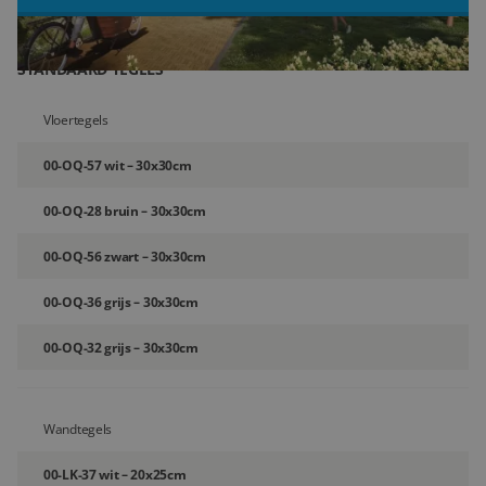
Blog
STANDAARD TEGELS
Over ons
Vloertegels
Locaties
00-OQ-57 wit – 30x30cm
Tegelviewer
00-OQ-28 bruin – 30x30cm
Reviews
00-OQ-56 zwart – 30x30cm
Contact
00-OQ-36 grijs – 30x30cm
00-OQ-32 grijs – 30x30cm
Wandtegels
00-LK-37 wit – 20x25cm