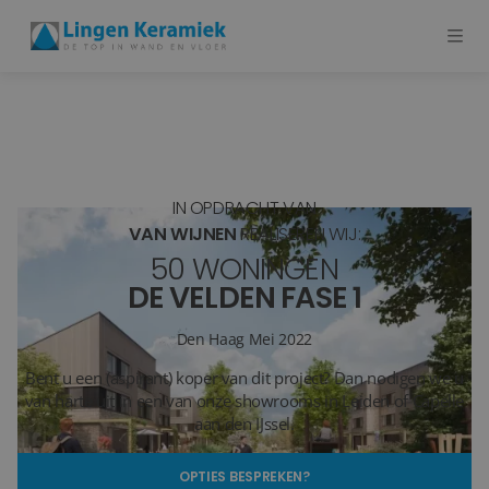
BADKAMERTEGELS
VLOERTEGELS
IN OPDRACHT VAN
PVC
VAN WIJNEN
REALISEREN WIJ:
50 WONINGEN
MEER PRODUCTEN
DE VELDEN FASE 1
SHOWROOM BEZOEKEN
Den Haag
Mei 2022
Bent u een (aspirant) koper van dit project? Dan nodigen we u
Stijlstudio's
van harte uit in een van onze showrooms in Leiden of Capelle
aan den IJssel.
Projecten
OPTIES BESPREKEN?
Inspiratie