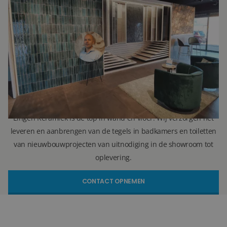
Ron Vellekoop
Directeur
071 579 43 55
010 202 15 15
(Leiden)
(Capelle aan den IJssel)
r.vellekoop@lingenkeramiek.nl
Lingen Keramiek is de top in wand en vloer. Wij verzorgen het
leveren en aanbrengen van de tegels in badkamers en toiletten
van nieuwbouwprojecten van uitnodiging in de showroom tot
oplevering.
CONTACT OPNEMEN