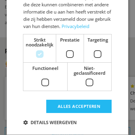
die deze kunnen combineren met andere
En mocht u over een aantal jaren toch nog iets willen
informatie die u aan hen heeft verstrekt of
veranderen aan het kastinterieur, dan kunt u bij ons
die zij hebben verzameld door uw gebruik
aanvullende lades of planken bestellen.
van hun diensten.
Privacybeleid
Strikt
Prestatie
Targeting
noodzakelijk
REVIEWS
VAN ONZE KLANTEN
8.6
Uit 249 reviews via Klanten Vertellen
Functioneel
Niet-
geclassificeerd
Yvette
Ch
Zeer tevreden
De
ALLES ACCEPTEREN
we
DETAILS WEERGEVEN
ALLE REFERENTIES