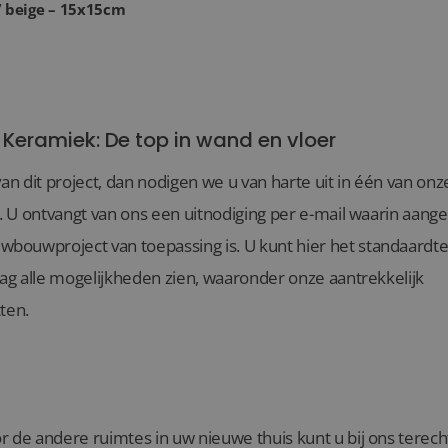
7 beige – 15x15cm
 Keramiek: De top in wand en vloer
van dit project, dan nodigen we u van harte uit in één van o
l. U ontvangt van ons een uitnodiging per e-mail waarin aang
ouwproject van toepassing is. U kunt hier het standaardte
aag alle mogelijkheden zien, waaronder onze aantrekkelijk
ten.
r de andere ruimtes in uw nieuwe thuis kunt u bij ons terec