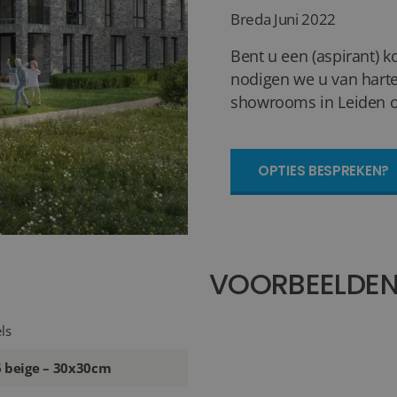
Breda
Juni 2022
Bent u een (aspirant) k
nodigen we u van harte
showrooms in Leiden of
OPTIES BESPREKEN?
VOORBEELDE
ls
6 beige – 30x30cm