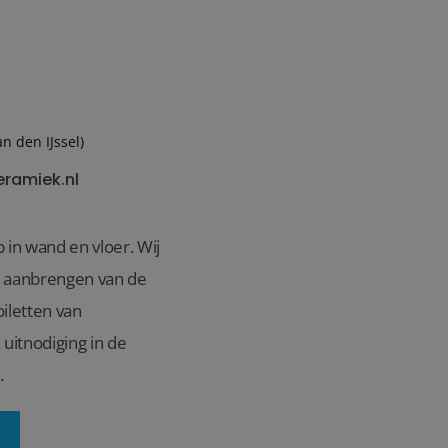
an den IJssel)
eramiek.nl
 in wand en vloer. Wij
n aanbrengen van de
iletten van
uitnodiging in de
.