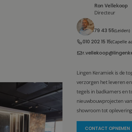
Ron Vellekoop
Directeur
071 579 43 55
(Leiden)
010 202 15 15
(Capelle a
r.vellekoop@lingenk
Lingen Keramiek is de top
verzorgen het leveren e
tegels in badkamers en to
nieuwbouwprojecten van 
showroom tot oplevering
CONTACT OPNEMEN