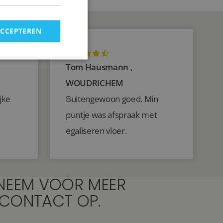
ACCEPTEREN
Tom Hausmann ,
WOUDRICHEM
jke
Buitengewoon goed. Min
puntje was afspraak met
egaliseren vloer.
NEEM VOOR MEER
 CONTACT OP.