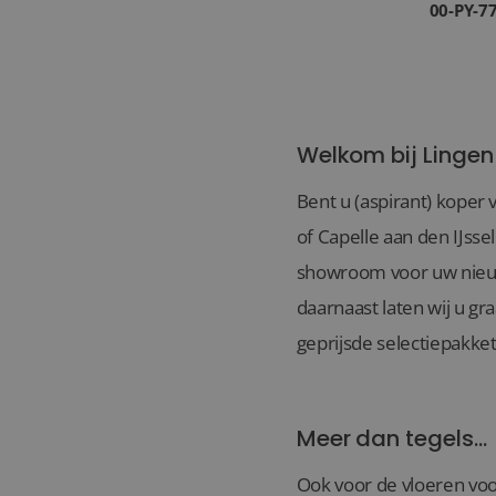
00-PY-7
Welkom bij Lingen
Bent u (aspirant) koper 
of Capelle aan den IJsse
showroom voor uw nieuwb
daarnaast laten wij u gr
geprijsde selectiepakket
Meer dan tegels...
Ook voor de vloeren voo