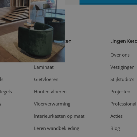
Meer producten
Lingen Ker
Plinten
Over ons
Laminaat
Vestigingen
ls
Gietvloeren
Stijlstudio's
tegels
Houten vloeren
Projecten
s
Vloerverwarming
Professional
Interieurkasten op maat
Acties
Leren wandbekleding
Blog