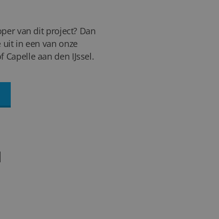
oper van dit project? Dan
 uit in een van onze
 Capelle aan den IJssel.
N
36+
FOTO'S