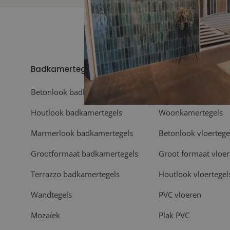
Badkamertegels
Vloeren
Betonlook badkamertegels
Vloertegels
Houtlook badkamertegels
Woonkamertegels
Marmerlook badkamertegels
Betonlook vloertege
Grootformaat badkamertegels
Groot formaat vloer
Terrazzo badkamertegels
Houtlook vloertegel
Wandtegels
PVC vloeren
Mozaïek
Plak PVC