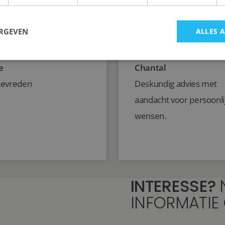
ERGEVEN
ALLES 
e
Chantal
tevreden
Deskundig advies met
aandacht voor persoonli
wensen.
INTERESSE?
INFORMATIE