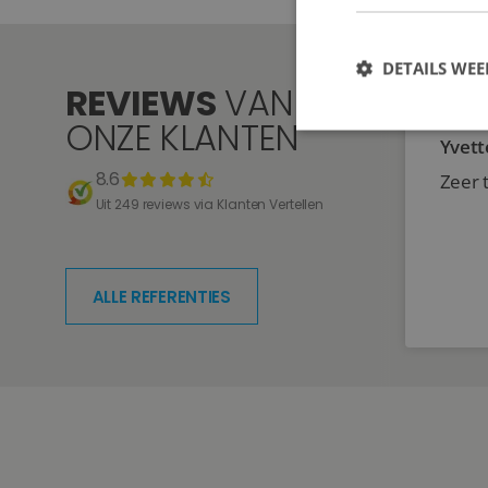
DETAILS WE
REVIEWS
VAN
ONZE KLANTEN
Yvett
8.6
Zeer 
Uit 249 reviews via Klanten Vertellen
ALLE REFERENTIES